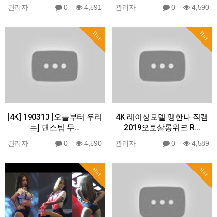
관리자
0
4,591
관리자
0
4,590
Hot
Hot
[4K] 190310 [오늘부터 우리
4K 레이싱모델 맹한나 직캠
는] 댄스팀 무…
2019오토살롱위크 R…
관리자
0
4,590
관리자
0
4,589
Hot
Hot