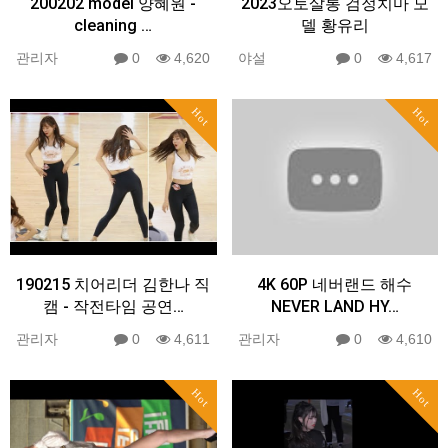
200202 model 양혜원 -
2023오토살롱 검정치마 모
cleaning …
델 황유리
관리자
0
4,620
야설
0
4,617
Hot
Hot
190215 치어리더 김한나 직
4K 60P 네버랜드 해수
캠 - 작전타임 공연…
NEVER LAND HY…
관리자
0
4,611
관리자
0
4,610
Hot
Hot