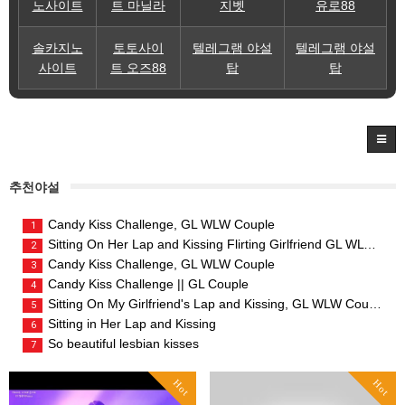
노사이트
트 마닐라
지벳
유로88
솔카지노
토토사이
텔레그램 야설
텔레그램 야설
사이트
트 오즈88
탑
탑
추천야설
Candy Kiss Challenge, GL WLW Couple
1
Sitting On Her Lap and Kissing Flirting Girlfriend GL WLW Couple
2
Candy Kiss Challenge, GL WLW Couple
3
Candy Kiss Challenge || GL Couple
4
Sitting On My Girlfriend's Lap and Kissing, GL WLW Couple
5
Sitting in Her Lap and Kissing
6
So beautiful lesbian kisses
7
Hot
Hot