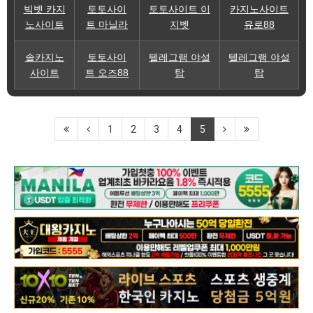
빅벳 카지
토토사이
토토사이트 이
카지노사이트
노사이트
트 마닐라
지벳
유로88
솔카지노
토토사이
텔레그램 야설
텔레그램 야설
사이트
트 오즈88
탑
탑
1
2
3
4
5