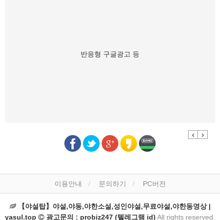
반응형 구글광고 등
Previous
Next
이용안내
문의하기
PC버전
【야설탑】야설,야동,야한소설,성인야설,무료야설,야한동영상 |
yasul.top
광고문의 : probiz247 (텔레그램 id)
All rights reserved.