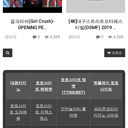
걸크러쉬(Girl Crush)-
[4K]대구스트리트모터페스
OPENING PE…
티벌(DSMF) 2019 …
관리자
0
4,589
관리자
0
4,588
조회순
토토사이트 띵
대왕카지
토토사이
벳플레이 토토
벳
노
트 텐텐벳
사이트
(TTINGBET)
토토사이
토토사이
안전놀이터 룰
파라존코리아
트 도라에
트 지엑스
라벳
카지노 사이트
몽
엑스