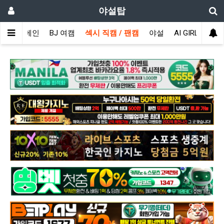
야설탑
메인
BJ 여캠
섹시 직캠 / 팬캠
야설
AI GIRL