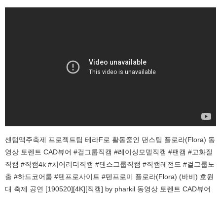
센텀맥주축제 프로젝트팀 테라F로 활동중인 댄스팀 플로라(Flora) 동
영상 토렌트 CAD뷰어 #걸그룹직캠 #레이싱모델직캠 #팬캠 #고화질
직캠 #직캠4k #치어리더직캠 #댄스그룹직캠 #직캠레전드 #걸그룹노
출 #하드코어룸 #텐프로사이트 #텐프로미 플로라(Flora) (바비) 호원
대 축제 공연 [190520][4K][직캠] by pharkil 동영상 토렌트 CAD뷰어