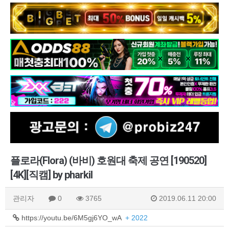
플로라(Flora) (바비) 호원대 축제 공연 [190520]
[4K][직캠] by pharkil
관리자
0
3765
2019.06.11 20:00
https://youtu.be/6M5gj6YO_wA
+ 2022