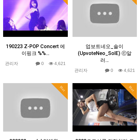
190223 Z-POP Concert 에
업보트네오_솔이
이핑크 %%…
(UpvoteNeo_SolE) ⓒ알
러…
관리자
0
4,621
관리자
0
4,621
Hot
Hot