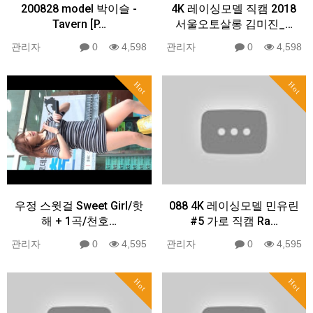
200828 model 박이슬 -
4K 레이싱모델 직캠 2018
Tavern [P…
서울오토살롱 김미진_…
관리자
0
4,598
관리자
0
4,598
Hot
Hot
우정 스윗걸 Sweet Girl/핫
088 4K 레이싱모델 민유린
해 + 1곡/천호…
#5 가로 직캠 Ra…
관리자
0
4,595
관리자
0
4,595
Hot
Hot