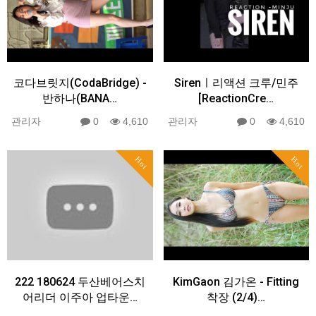
코다브릿지(CodaBridge) -
Sirenㅣ리액션 크루/민주
반하나(BANA…
[ReactionCre…
관리자
0
4,610
관리자
0
4,610
Hot
Hot
222 180624 두산베어스치
KimGaon 김가온 - Fitting
어리더 이주아 업타운…
착장 (2/4)…