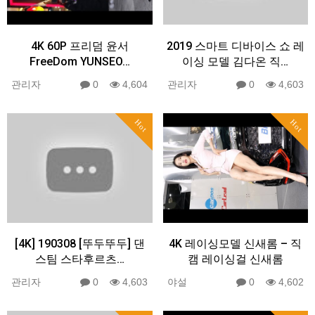
4K 60P 프리덤 윤서
2019 스마트 디바이스 쇼 레
FreeDom YUNSEO…
이싱 모델 김다온 직…
관리자
0
4,604
관리자
0
4,603
Hot
Hot
[4K] 190308 [뚜두뚜두] 댄
4K 레이싱모델 신새롬 – 직
스팀 스타후르츠…
캠 레이싱걸 신새롬
관리자
0
4,603
야설
0
4,602