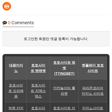
0
Comments
로그인한 회원만 댓글 등록이 가능합니다.
토토사이트 띵
대왕카지
토토사이
벳플레이 토토
벳
노
트 텐텐벳
사이트
(TTINGBET)
토토사이
토토사이
안전놀이터 룰
파라존코리아
트 도라에
트 지엑스
라벳
카지노 사이트
몽
엑스
빅벳 카지
토토사이
토토사이트 이
카지노사이트