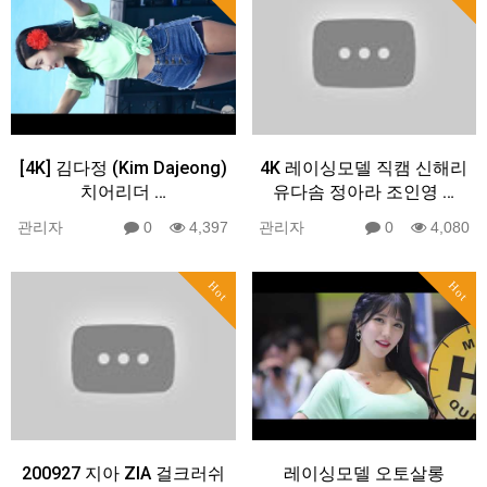
[4K] 김다정 (Kim Dajeong)
4K 레이싱모델 직캠 신해리
치어리더 …
유다솜 정아라 조인영 …
관리자
0
4,397
관리자
0
4,080
Hot
Hot
200927 지아 ZIA 걸크러쉬
레이싱모델 오토살롱