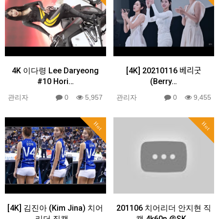
4K 이다령 Lee Daryeong
[4K] 20210116 베리굿
#10 Hori…
(Berry…
관리자
0
5,957
관리자
0
9,455
Hot
Hot
[4K] 김진아 (Kim Jina) 치어
201106 치어리더 안지현 직
리더 직캠 …
캠 4k60p @SK…