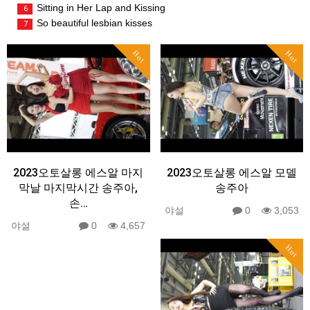
Sitting in Her Lap and Kissing
6
So beautiful lesbian kisses
7
Hot
Hot
2023오토살롱 에스알 마지
2023오토살롱 에스알 모델
막날 마지막시간 송주아,
송주아
손…
야설
0
3,053
야설
0
4,657
Hot