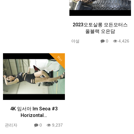
2023오토살롱 모든모터스
올블랙 오은담
야설
0
4,426
Hot
4K 임서아 Im Seoa #3
Horizontal…
관리자
0
9,237