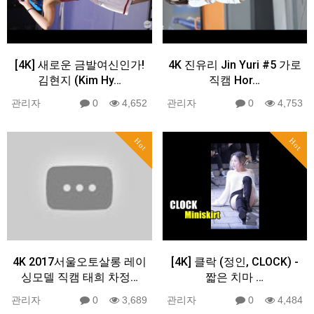
[4K] 새로운 금발여신인가!
4K 진유리 Jin Yuri #5 가로
김현지 (Kim Hy…
직캠 Hor…
관리자
0
4,652
관리자
0
4,753
Hot
Hot
4K 2017서울오토살롱 레이
[4K] 클락 (정인, CLOCK) -
싱모델 직캠 태희 차정…
짧은 치마 …
관리자
0
3,689
관리자
0
4,484