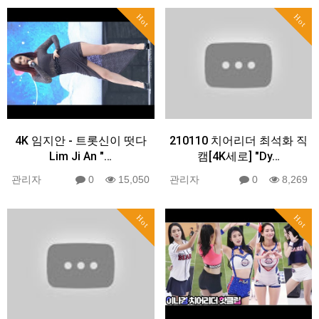
Hot
Hot
4K 임지안 - 트롯신이 떳다
210110 치어리더 최석화 직
Lim Ji An "…
캠[4K세로] "Dy…
관리자
0
15,050
관리자
0
8,269
Hot
Hot