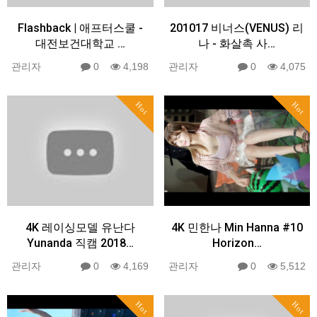
Flashback | 애프터스쿨 -
201017 비너스(VENUS) 리
대전보건대학교 …
나 - 화살촉 사…
관리자
0
4,198
관리자
0
4,075
Hot
Hot
4K 레이싱모델 유난다
4K 민한나 Min Hanna #10
Yunanda 직캠 2018…
Horizon…
관리자
0
4,169
관리자
0
5,512
Hot
Hot