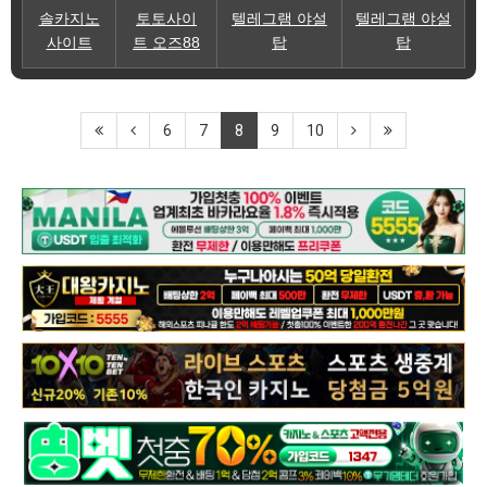
솔카지노
토토사이
텔레그램 야설
텔레그램 야설
사이트
트 오즈88
탑
탑
6
7
8
9
10