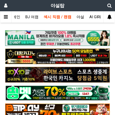
야설탑
메인
BJ 여캠
섹시 직캠 / 팬캠
야설
AI GIRL