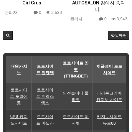
Girl Crus…
AUTOSALON 김예하 송다
미…
관리자
0
3,528
관리자
0
3,943
날짜순
토토사이트 띵
대왕카지
토토사이
벳플레이 토토
벳
노
트 텐텐벳
사이트
(TTINGBET)
토토사이
토토사이
안전놀이터 룰
파라존코리아
트 도라에
트 지엑스
라벳
카지노 사이트
몽
엑스
빅벳 카지
토토사이
토토사이트 이
카지노사이트
노사이트
트 마닐라
지벳
유로88