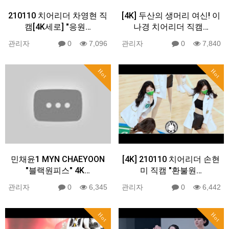
210110 치어리더 차영현 직
[4K] 두산의 생머리 여신! 이
캠[4K세로] "응원…
나경 치어리더 직캠…
관리자
0
7,096
관리자
0
7,840
Hot
Hot
민채윤1 MYN CHAEYOON
[4K] 210110 치어리더 손현
"블랙원피스" 4K…
미 직캠 "환불원…
관리자
0
6,345
관리자
0
6,442
Hot
Hot