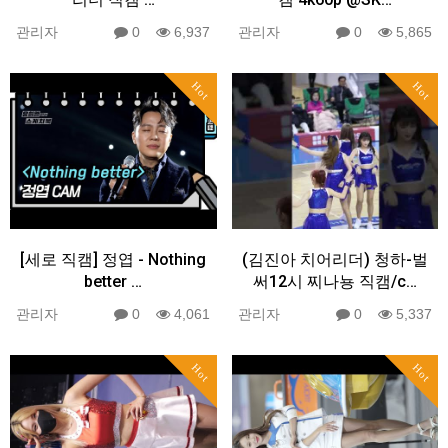
관리자
0
6,937
관리자
0
5,865
Hot
Hot
[세로 직캠] 정엽 - Nothing
(김진아 치어리더) 청하-벌
better …
써12시 찌나뇽 직캠/c…
관리자
0
4,061
관리자
0
5,337
Hot
Hot