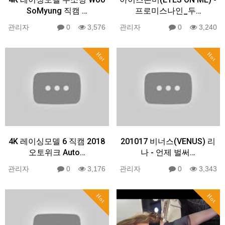
SoMyung 직캠 …
프로미스나인_두…
관리자
0
3,576
관리자
0
3,240
Hot
Hot
4K 레이싱모델 6 직캠 2018
201017 비너스(VENUS) 리
오토위크 Auto…
나 - 언제 벌써…
관리자
0
3,176
관리자
0
3,343
Hot
Hot