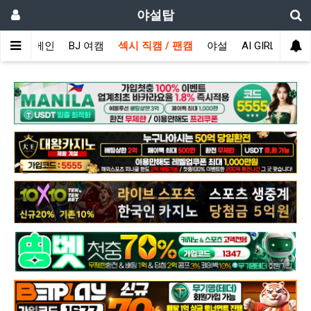
야설탑
메인
BJ 여캠
섹시 직캠 / 팬캠
야설
AI GIRL