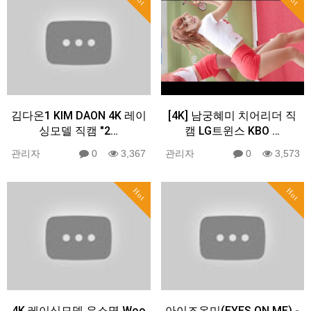
김다온1 KIM DAON 4K 레이
[4K] 남궁혜미 치어리더 직
싱모델 직캠 "2…
캠 LG트윈스 KBO …
관리자
0
3,367
관리자
0
3,573
Hot
Hot
4K 레이싱모델 우소명 Woo
아이즈온미(EYES ON ME) -