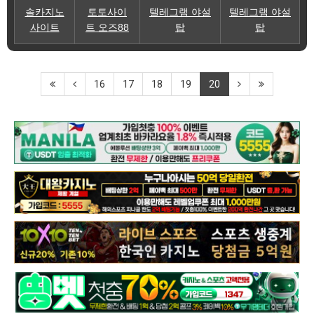
솔카지노
토토사이
텔레그램 야설
텔레그램 야설
사이트
트 오즈88
탑
탑
16
17
18
19
20