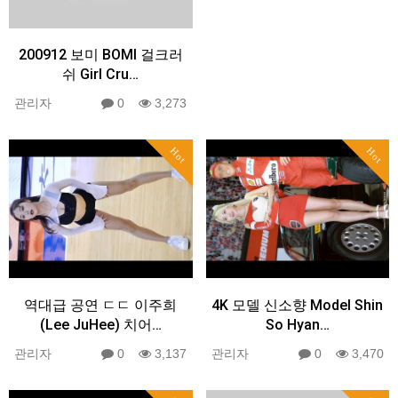
200912 보미 BOMI 걸크러
쉬 Girl Cru…
관리자
0
3,273
Hot
Hot
역대급 공연 ㄷㄷ 이주희
4K 모델 신소향 Model Shin
(Lee JuHee) 치어…
So Hyan…
관리자
0
3,137
관리자
0
3,470