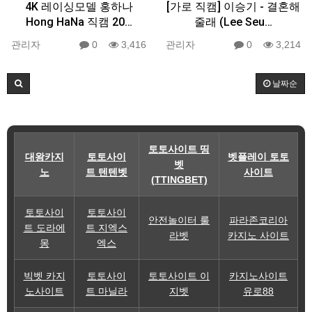
4K 레이싱모델 홍하나
[가로 직캠] 이승기 - 결혼해
Hong HaNa 직캠 20…
줄래 (Lee Seu…
관리자
0
3,416
관리자
0
3,214
날짜순
토토사이트 띵
대왕카지
토토사이
벳플레이 토토
벳
노
트 텐텐벳
사이트
(TTINGBET)
토토사이
토토사이
안전놀이터 룰
파라존코리아
트 도라에
트 지엑스
라벳
카지노 사이트
몽
엑스
빅벳 카지
토토사이
토토사이트 이
카지노사이트
노사이트
트 마닐라
지벳
유로88