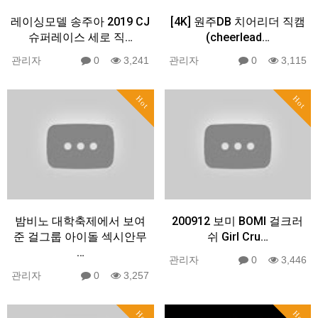
레이싱모델 송주아 2019 CJ
[4K] 원주DB 치어리더 직캠
슈퍼레이스 세로 직…
(cheerlead…
관리자
0
3,241
관리자
0
3,115
Hot
Hot
밤비노 대학축제에서 보여
200912 보미 BOMI 걸크러
준 걸그룹 아이돌 섹시안무
쉬 Girl Cru…
…
관리자
0
3,446
관리자
0
3,257
Hot
Hot