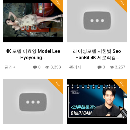
Hot
Hot
4K 모델 이효영 Model Lee
레이싱모델 서한빛 Seo
Hyoyoung…
HanBit 4K 세로직캠…
관리자
0
3,393
관리자
0
3,257
Hot
Hot