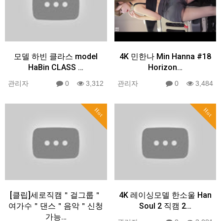
모델 하빈 클라스 model
4K 민한나 Min Hanna #18
HaBin CLASS …
Horizon…
관리자
0
3,312
관리자
0
3,484
Hot
Hot
[클립]세로직캠＂걸그룹＂
4K 레이싱모델 한소울 Han
여가수＂댄스＂음악＂신청
Soul 2 직캠 2…
가능…