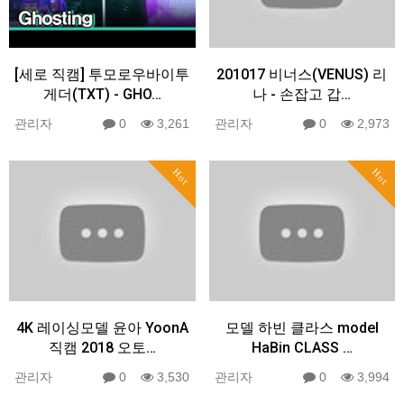
[세로 직캠] 투모로우바이투
201017 비너스(VENUS) 리
게더(TXT) - GHO…
나 - 손잡고 갑…
관리자
0
3,261
관리자
0
2,973
Hot
Hot
4K 레이싱모델 윤아 YoonA
모델 하빈 클라스 model
직캠 2018 오토…
HaBin CLASS …
관리자
0
3,530
관리자
0
3,994