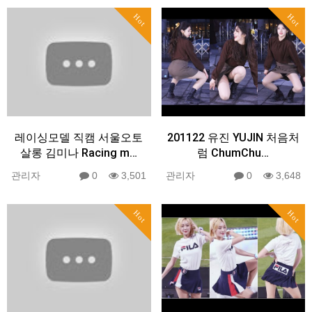
Hot
Hot
레이싱모델 직캠 서울오토
201122 유진 YUJIN 처음처
살롱 김미나 Racing m…
럼 ChumChu…
관리자
0
3,501
관리자
0
3,648
Hot
Hot