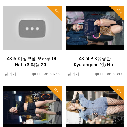
Hot
Hot
4K 레이싱모델 오하루 Oh
4K 60P K유랑단
HaLu 3 직캠 20…
Kyurangdan "① No…
관리자
0
3,623
관리자
0
3,347
Hot
Hot