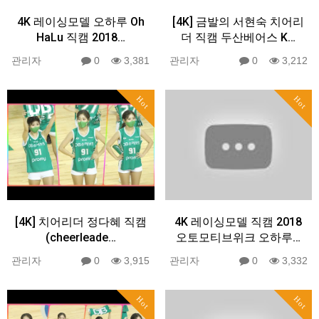
4K 레이싱모델 오하루 Oh
[4K] 금발의 서현숙 치어리
HaLu 직캠 2018…
더 직캠 두산베어스 K…
관리자
0
3,381
관리자
0
3,212
Hot
Hot
[4K] 치어리더 정다혜 직캠
4K 레이싱모델 직캠 2018
(cheerleade…
오토모티브위크 오하루…
관리자
0
3,915
관리자
0
3,332
Hot
Hot