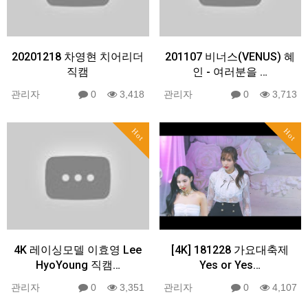
20201218 차영현 치어리더
201107 비너스(VENUS) 혜
직캠
인 - 여러분을 …
관리자
0
3,418
관리자
0
3,713
Hot
Hot
4K 레이싱모델 이효영 Lee
[4K] 181228 가요대축제
HyoYoung 직캠…
Yes or Yes…
관리자
0
3,351
관리자
0
4,107