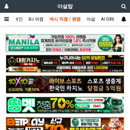
야설탑
메인
BJ 여캠
섹시 직캠 / 팬캠
야설
AI GIRL