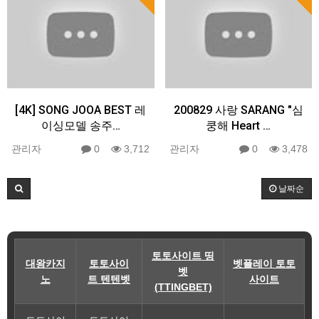
[4K] SONG JOOA BEST 레
200829 사랑 SARANG "심
이싱모델 송주…
쿵해 Heart …
관리자
0
3,712
관리자
0
3,478
날짜순
토토사이트 띵
대왕카지
토토사이
벳플레이 토토
벳
노
트 텐텐벳
사이트
(TTINGBET)