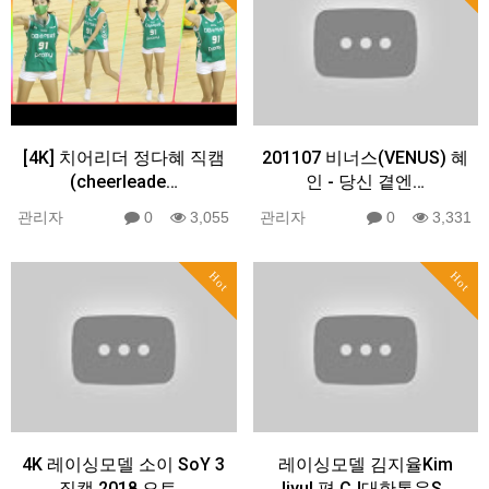
[4K] 치어리더 정다혜 직캠
201107 비너스(VENUS) 혜
(cheerleade…
인 - 당신 곁엔…
관리자
0
3,055
관리자
0
3,331
Hot
Hot
4K 레이싱모델 소이 SoY 3
레이싱모델 김지율Kim
직캠 2018 오토…
Jiyul 편 CJ대한통운S…