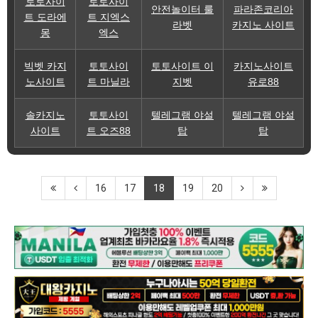
토토사이
토토사이
안전놀이터 룰
파라존코리아
트 도라에
트 지엑스
라벳
카지노 사이트
몽
엑스
빅벳 카지
토토사이
토토사이트 이
카지노사이트
노사이트
트 마닐라
지벳
유로88
솔카지노
토토사이
텔레그램 야설
텔레그램 야설
사이트
트 오즈88
탑
탑
16
17
18
19
20