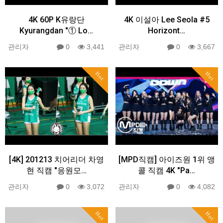
4K 60P K유랑단
4K 이설아 Lee Seola #5
Kyurangdan "① Lo…
Horizont…
관리자
0
3,441
관리자
0
3,667
Hot
Hot
[4K] 201213 치어리더 차영
[MPD직캠] 아이즈원 1위 앵
현 직캠 "응원모…
콜 직캠 4K "Pa…
관리자
0
3,072
관리자
0
4,082
Hot
Hot