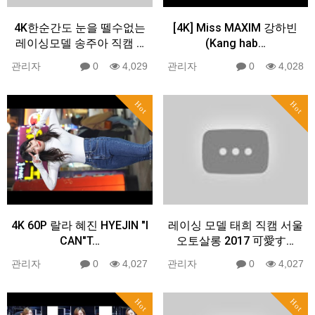
4K한순간도 눈을 뗄수없는
[4K] Miss MAXIM 강하빈
레이싱모델 송주아 직캠 …
(Kang hab…
관리자
0
4,029
관리자
0
4,028
Hot
Hot
4K 60P 랄라 혜진 HYEJIN "I
레이싱 모델 태희 직캠 서울
CAN"T…
오토살롱 2017 可愛す…
관리자
0
4,027
관리자
0
4,027
Hot
Hot