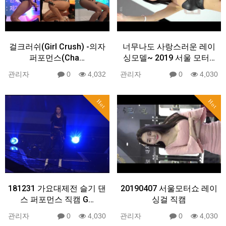
걸크러쉬(Girl Crush) -의자
너무나도 사랑스러운 레이
퍼포먼스(Cha…
싱모델~ 2019 서울 모터…
관리자
0
4,032
관리자
0
4,030
Hot
Hot
181231 가요대제전 슬기 댄
20190407 서울모터쇼 레이
스 퍼포먼스 직캠 G…
싱걸 직캠
관리자
0
4,030
관리자
0
4,030