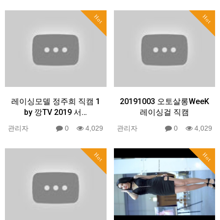
Hot
Hot
레이싱모델 정주희 직캠 1
20191003 오토살롱WeeK
by 깡TV 2019 서…
레이싱걸 직캠
관리자
0
4,029
관리자
0
4,029
Hot
Hot