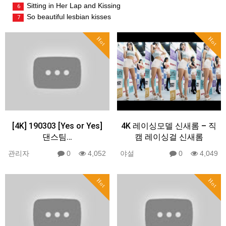
Sitting in Her Lap and Kissing
6
So beautiful lesbian kisses
7
Hot
Hot
[4K] 190303 [Yes or Yes]
4K 레이싱모델 신새롬 – 직
댄스팀…
캠 레이싱걸 신새롬
관리자
0
4,052
야설
0
4,049
Hot
Hot