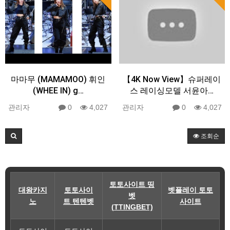
마마무 (MAMAMOO) 휘인
【4K Now View】슈퍼레이
(WHEE IN) g…
스 레이싱모델 서윤아…
관리자
0
4,027
관리자
0
4,027
조회순
토토사이트 띵
대왕카지
토토사이
벳플레이 토토
벳
노
트 텐텐벳
사이트
(TTINGBET)