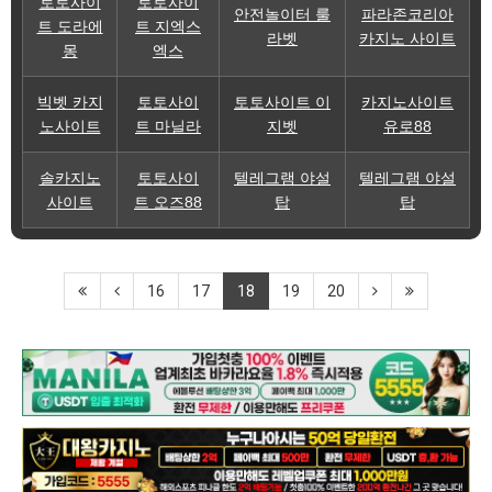
토토사이
토토사이
안전놀이터 룰
파라존코리아
트 도라에
트 지엑스
라벳
카지노 사이트
몽
엑스
빅벳 카지
토토사이
토토사이트 이
카지노사이트
노사이트
트 마닐라
지벳
유로88
솔카지노
토토사이
텔레그램 야설
텔레그램 야설
사이트
트 오즈88
탑
탑
16
17
18
19
20