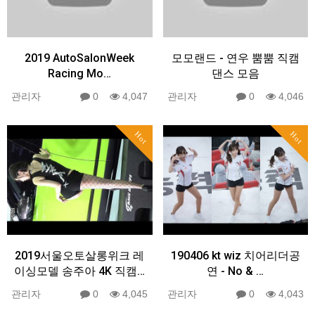
2019 AutoSalonWeek
모모랜드 - 연우 뿜뿜 직캠
Racing Mo…
댄스 모음
관리자
0
4,047
관리자
0
4,046
Hot
Hot
2019서울오토살롱위크 레
190406 kt wiz 치어리더공
이싱모델 송주아 4K 직캠…
연 - No & …
관리자
0
4,045
관리자
0
4,043