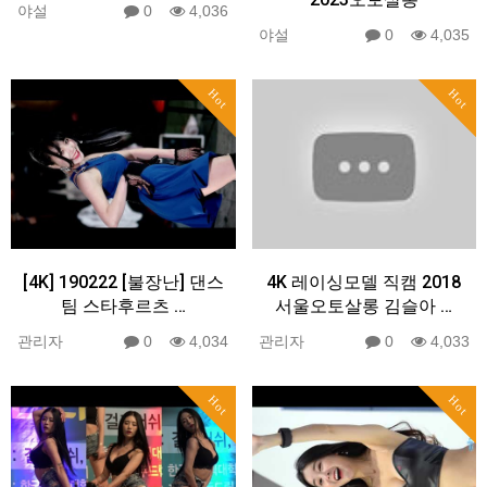
야설
0
4,036
야설
0
4,035
Hot
Hot
[4K] 190222 [불장난] 댄스
4K 레이싱모델 직캠 2018
팀 스타후르츠 …
서울오토살롱 김슬아 …
관리자
0
4,034
관리자
0
4,033
Hot
Hot