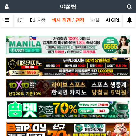
야설탑
메인
BJ 여캠
섹시 직캠 / 팬캠
야설
AI GIRL