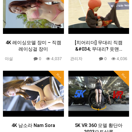
4K 레이싱모델 장미 – 직캠
[치어리더] 무대리 직캠
레이싱걸 장미
&#034; 무대리? 읏맨…
야설
0
4,037
관리자
0
4,036
Hot
Hot
4K 남소라 Nam Sora
5K VR 360 모델 황단아
2023오토살롱