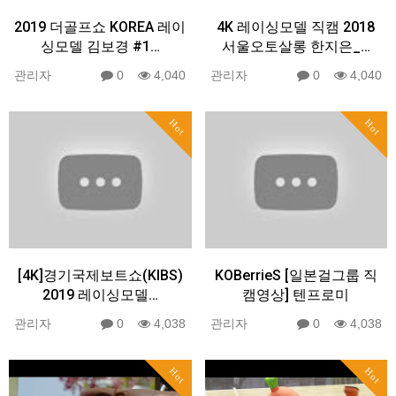
2019 더골프쇼 KOREA 레이
4K 레이싱모델 직캠 2018
싱모델 김보경 #1…
서울오토살롱 한지은_…
관리자
0
4,040
관리자
0
4,040
Hot
Hot
[4K]경기국제보트쇼(KIBS)
KOBerrieS [일본걸그룹 직
2019 레이싱모델…
캠영상] 텐프로미
관리자
0
4,038
관리자
0
4,038
Hot
Hot