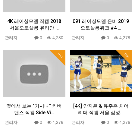
4K 레이싱모델 직캠 2018
091 레이싱모델 은비 2019
서울오토살롱 유리안 …
오토살롱위크 #4 …
관리자
0
4,280
관리자
0
4,278
Hot
Hot
옆에서 보는 "가시나" 커버
[4K] 안지은 & 유주흔 치어
댄스 직캠 Side Vi…
리더 직캠 서울 삼성…
관리자
0
4,276
관리자
0
4,276