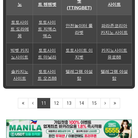
벳
노
트 텐텐벳
사이트
(TTINGBET)
토토사이
토토사이
안전놀이터 룰
파라존코리아
트 도라에
트 지엑스
라벳
카지노 사이트
몽
엑스
빅벳 카지
토토사이
토토사이트 이
카지노사이트
노사이트
트 마닐라
지벳
유로88
솔카지노
토토사이
텔레그램 야설
텔레그램 야설
사이트
트 오즈88
탑
탑
11
12
13
14
15