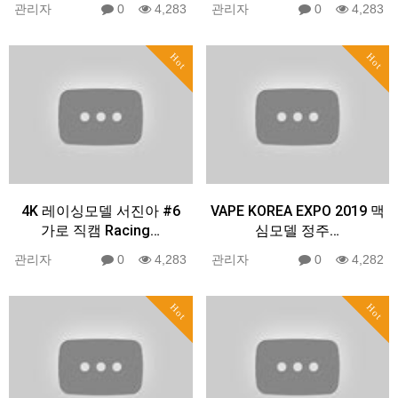
관리자
0
4,283
관리자
0
4,283
Hot
Hot
4K 레이싱모델 서진아 #6
VAPE KOREA EXPO 2019 맥
가로 직캠 Racing…
심모델 정주…
관리자
0
4,283
관리자
0
4,282
Hot
Hot