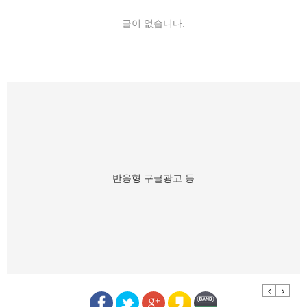
글이 없습니다.
반응형 구글광고 등
Previous
Next