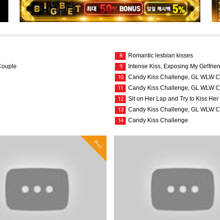
Romantic lesbian kisses
8
 Couple
Intense Kiss, Exposing My Girlfrie
9
Candy Kiss Challenge, GL WLW C
10
Candy Kiss Challenge, GL WLW C
11
e
Sit on Her Lap and Try to Kiss H
12
Candy Kiss Challenge, GL WLW C
13
Candy Kiss Challenge
14
Hot