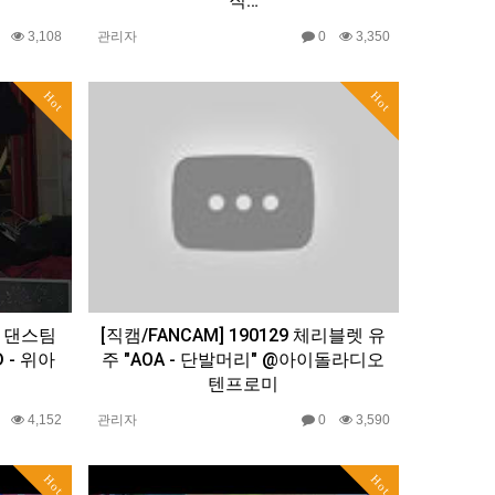
직…
0
3,108
관리자
0
3,350
Hot
Hot
번 댄스팀
[직캠/FANCAM] 190129 체리블렛 유
 - 위아
주 "AOA - 단발머리" @아이돌라디오
텐프로미
0
4,152
관리자
0
3,590
Hot
Hot