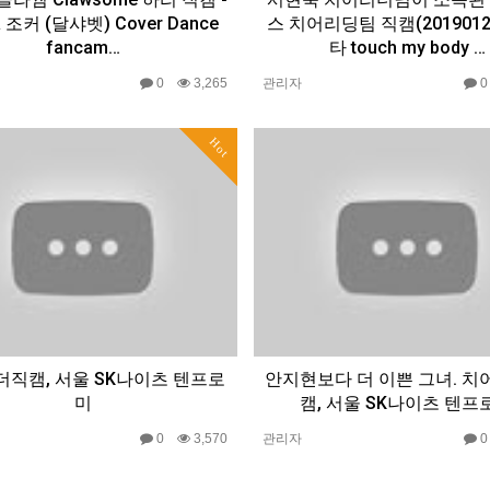
 조커 (달샤벳) Cover Dance
스 치어리딩팀 직캠(2019012
fancam…
타 touch my body …
0
3,265
관리자
Hot
직캠, 서울 SK나이츠 텐프로
안지현보다 더 이쁜 그녀. 
미
캠, 서울 SK나이츠 텐프
0
3,570
관리자