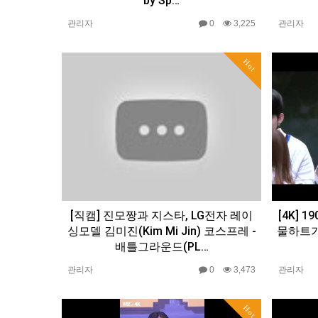
by Sp…
관리자
0
3,225
관리자
Hot
[직캠] 진모짱과 지스타, LG전자 레이
[4K] 
싱모델 김미진(Kim Mi Jin) 코스프레 -
물하트가
배틀그라운드(PL…
관리자
0
3,473
관리자
Hot