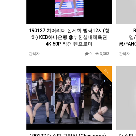
190127 치어리더 신세희 벌써12시(청
하) KEB하나은행 @부천실내체육관
델
4K 60P 직캠 텐프로미
롱/FAN
관리자
0
3,393
관리자
Hot
190127 댄스팀 클라썸 (Clawsome) -
댄스팀 클