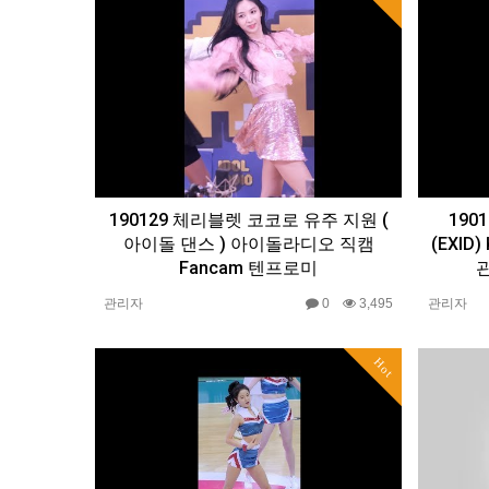
190129 체리블렛 코코로 유주 지원 (
190
아이돌 댄스 ) 아이돌라디오 직캠
(EXI
Fancam 텐프로미
관
관리자
0
3,495
관리자
Hot