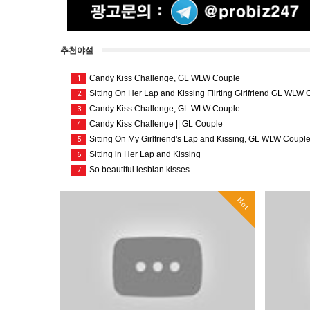
추천야설
Candy Kiss Challenge, GL WLW Couple
1
Sitting On Her Lap and Kissing Flirting Girlfriend GL WLW
2
Candy Kiss Challenge, GL WLW Couple
3
Candy Kiss Challenge || GL Couple
4
Sitting On My Girlfriend's Lap and Kissing, GL WLW Coupl
5
Sitting in Her Lap and Kissing
6
So beautiful lesbian kisses
7
Hot