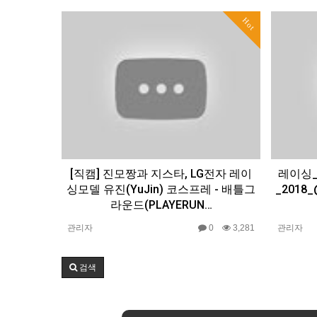
Hot
[직캠] 진모짱과 지스타, LG전자 레이
레이싱_
싱모델 유진(YuJin) 코스프레 - 배틀그
_2018
라운드(PLAYERUN…
관리자
0
3,281
관리자
검색