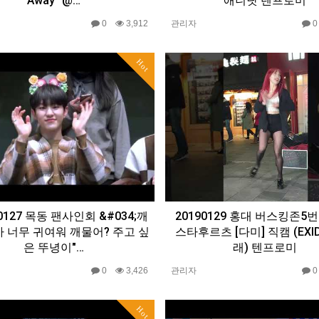
Away" @…
애니닷 텐프로미
0
3,912
관리자
Hot
190127 목동 팬사인회 &#034;깨
20190129 홍대 버스킹존5
 너무 귀여워 깨물어? 주고 싶
스타후르츠 [다미] 직캠 (EXID
은 뚜녕이"…
래) 텐프로미
0
3,426
관리자
Hot