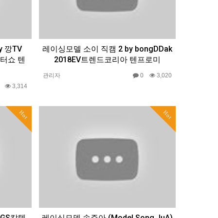
 깡TV
레이싱모델 소이 직캠 2 by bongDDak
모터쇼 텐
2018EV트렌드코리아 텐프로미
관리자
0
3,020
0
3,314
Hot
Hot
GS칼텍
레이싱모델 송주아 (Model Song JuA)