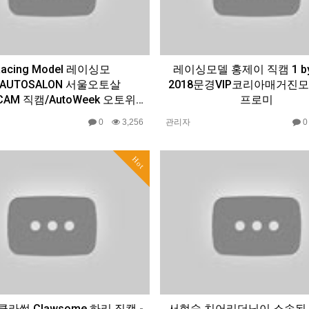
Racing Model 레이싱모
레이싱모델 홍제이 직캠 1 by
/AUTOSALON 서울오토살
2018문경VIP코리아매거진
CAM 직캠/AutoWeek 오토위…
프로미
0
3,256
관리자
Hot
라썸 Clawsome 하리 직캠 -
서현숙 치어리더님이 소속된 