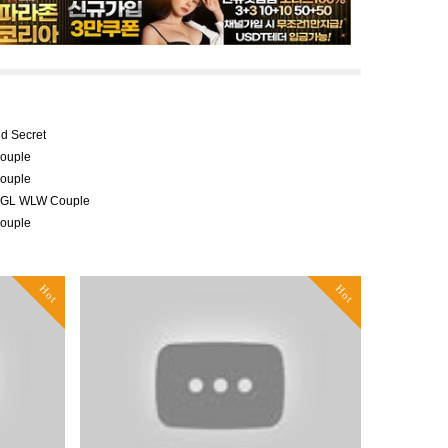
nd Secret
ouple
ouple
er GL WLW Couple
ouple
Hot
Hot