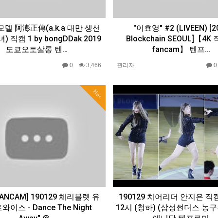
델 阿澎正傳(a.k.a 대만 생선
"이효영" #2 (LIVEEN) [2
) 직캠 1 by bongDDak 2019
Blockchain SEOUL]【4K
도쿄오토살롱 텐…
fancam】 텐프…
0
3,466
관리자
Hot
ANCAM] 190129 체리블렛 유
190129 치어리더 안지은 직캠
와이스 - Dance The Night
12시 (청하) (삼성썬더스 농구