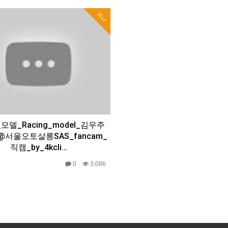
Hot
모델_Racing_model_김우주
_@서울오토살롱SAS_fancam_
직캠_by_4kcli…
0
3,086