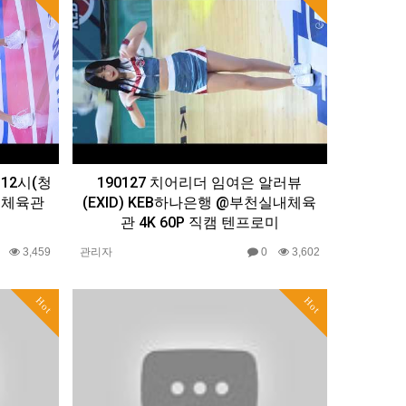
12시(청
190127 치어리더 임여은 알러뷰
내체육관
(EXID) KEB하나은행 @부천실내체육
미
관 4K 60P 직캠 텐프로미
0
3,459
관리자
0
3,602
Hot
Hot