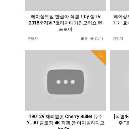
레이싱모델 한설아 직캠 1 by 깡TV
레이싱모
2018문경VIP코리아매거진모터쇼 텐
가게 효녀
프로미
관리자
0
3,048
관리자
Hot
190129 체리블렛 Cherry Bullet 유주
[직캠/F
YUJU 클로징 4K 직캠 @ 아이돌라디오
주 "트