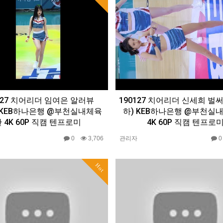
127 치어리더 임여은 알러뷰
190127 치어리더 신세희 벌써
D) KEB하나은행 @부천실내체육
하) KEB하나은행 @부천실
 4K 60P 직캠 텐프로미
4K 60P 직캠 텐프로
0
3,706
관리자
Hot