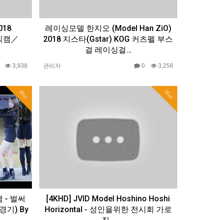
018
레이싱모델 한지오 (Model Han ZiO)
 직캠／
2018 지스타(Gstar) KOG 커츠펠 부스
걸 레이싱걸…
0
3,938
관리자
0
3,256
Hot
Hot
 - 벌써
[4KHD] JVID Model Hoshino Hoshi
경기) By
Horizontal - 성인을위한 전시회 가로