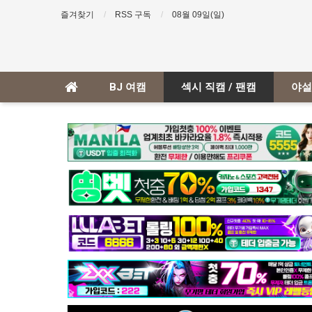
즐겨찾기
RSS 구독
08월 09일(일)
BJ 여캠
섹시 직캠 / 팬캠
야설