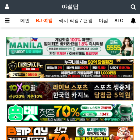
야설탑
메인
BJ 여캠
섹시 직캠 / 팬캠
야설
AI GIRL