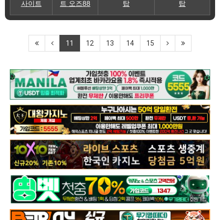
사이트
트 오즈88
탑
탑
11
12
13
14
15