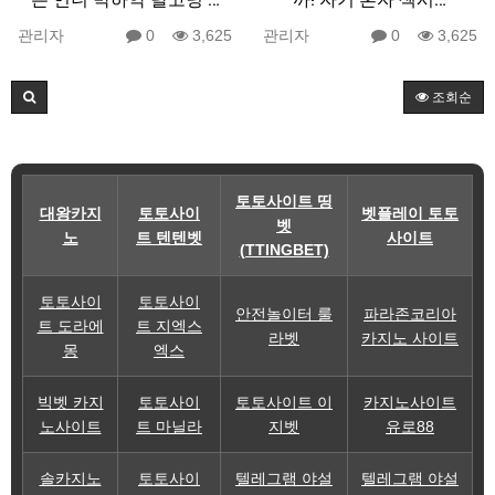
관리자
0
3,625
관리자
0
3,625
조회순
토토사이트 띵
대왕카지
토토사이
벳플레이 토토
벳
노
트 텐텐벳
사이트
(TTINGBET)
토토사이
토토사이
안전놀이터 룰
파라존코리아
트 도라에
트 지엑스
라벳
카지노 사이트
몽
엑스
빅벳 카지
토토사이
토토사이트 이
카지노사이트
노사이트
트 마닐라
지벳
유로88
솔카지노
토토사이
텔레그램 야설
텔레그램 야설