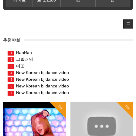
추천야설
RanRan
1
그릴래영
2
미또
3
New Korean bj dance video
4
New Korean bj dance video
5
New Korean bj dance video
6
New Korean bj dance video
7
Hot
Hot