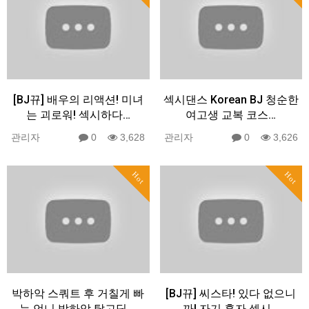
[BJ뀨] 배우의 리액션! 미녀
섹시댄스 Korean BJ 청순한
는 괴로워! 섹시하다…
여고생 교복 코스…
관리자
0
3,628
관리자
0
3,626
Hot
Hot
박하악 스쿼트 후 거칠게 빠
[BJ뀨] 씨스타! 있다 없으니
는 언니 박하악 탈고딩 …
까! 자기 혼자 섹시…