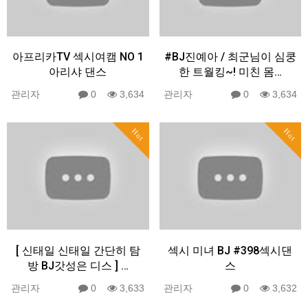
아프리카TV 섹시여캠 NO 1
#BJ진예아 / 최군님이 심쿵
아리샤 댄스
한 트월킹~! 미친 몸…
관리자
0
3,634
관리자
0
3,634
Hot
Hot
[ 신태일 신태일 간단히 탐
섹시 미녀 BJ #398섹시댄
방 BJ갓성은 디스 ] …
스
관리자
0
3,633
관리자
0
3,632