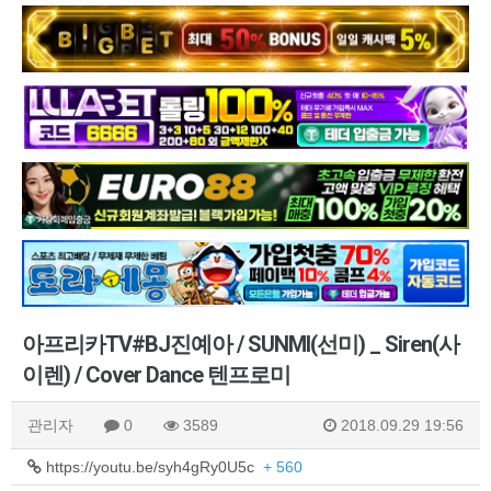
아프리카TV#BJ진예아 / SUNMI(선미) _ Siren(사
이렌) / Cover Dance 텐프로미
관리자
0
3589
2018.09.29 19:56
https://youtu.be/syh4gRy0U5c
+ 560