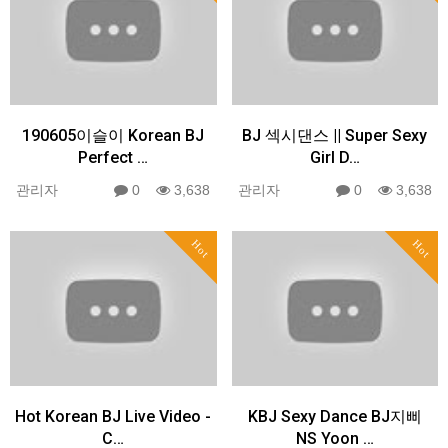
190605이슬이 Korean BJ
BJ 섹시댄스 || Super Sexy
Perfect …
Girl D…
관리자
0
3,638
관리자
0
3,638
Hot
Hot
Hot Korean BJ Live Video -
KBJ Sexy Dance BJ지삐
C…
NS Yoon …