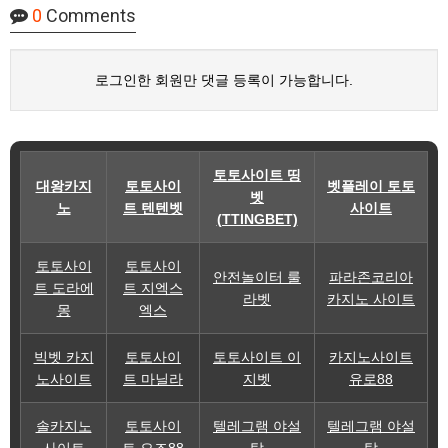
0
Comments
로그인한 회원만 댓글 등록이 가능합니다.
토토사이트 띵
대왕카지
토토사이
벳플레이 토토
벳
노
트 텐텐벳
사이트
(TTINGBET)
토토사이
토토사이
안전놀이터 룰
파라존코리아
트 도라에
트 지엑스
라벳
카지노 사이트
몽
엑스
빅벳 카지
토토사이
토토사이트 이
카지노사이트
노사이트
트 마닐라
지벳
유로88
솔카지노
토토사이
텔레그램 야설
텔레그램 야설
사이트
트 오즈88
탑
탑