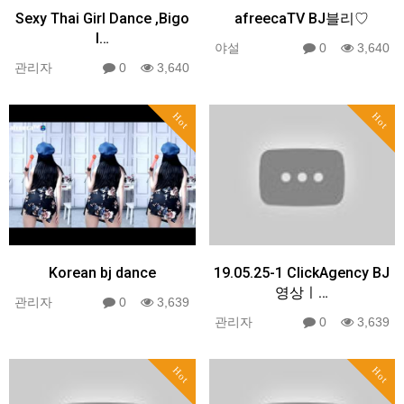
Sexy Thai Girl Dance ,Bigo
afreecaTV BJ블리♡
l…
야설
0
3,640
관리자
0
3,640
Hot
Hot
Korean bj dance
19.05.25-1 ClickAgency BJ
영상ㅣ…
관리자
0
3,639
관리자
0
3,639
Hot
Hot