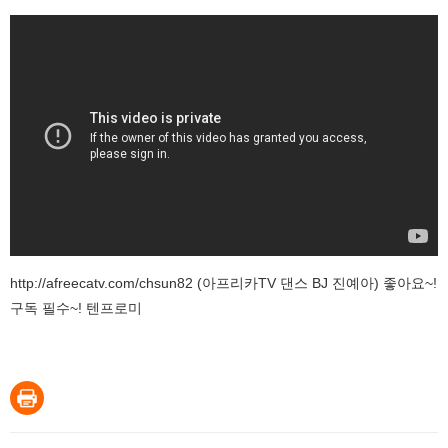
http://afreecatv.com/chsun82 (아프리카TV 댄스 BJ 진예아) 좋아요~!
구독 필수~! 텐프로미