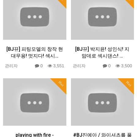
[BJ뀨] 피팅모델의 창작 현
[BJ뀨] 박지윤! 성인식! 지
대무용! 멋지다! 섹시…
맘데로 섹시댄스! …
관리자
0
3,551
관리자
0
3,500
Hot
Hot
playing with fire -
#BJ진예아 / 와이셔츠를 풀