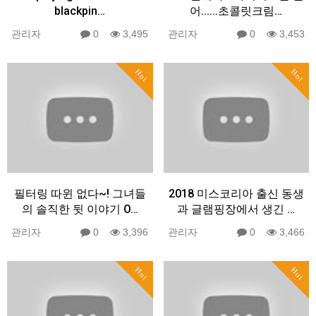
blackpin…
어......초콜릿크림…
관리자
0
3,495
관리자
0
3,453
Hot
Hot
필터링 따윈 없다~! 그녀들
2018 미스코리아 출신 동생
의 솔직한 뒷 이야기 O…
과 글램핑장에서 생긴 …
관리자
0
3,396
관리자
0
3,466
Hot
Hot