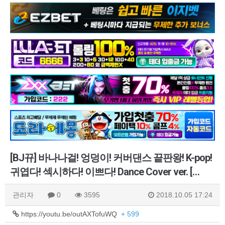
[BJ뀨] 바나나걸! 엉덩이! 커버댄스 끝판왕! K-pop!
귀엽다! 섹시하다! 이쁘다! Dance Cover ver. […
관리자
0
3595
2018.10.05 17:24
https://youtu.be/outAXTofuWQ
+ 599