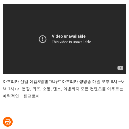
아프리카 신입 여캠&엽캠 "BJ뀨" 아프리카 생방송 매일 오후 8시 ~새
벽 1시+♬ 분장, 퀴즈, 소통, 댄스, 야방까지 모든 컨텐츠를 아우르는
매력적인... 텐프로미