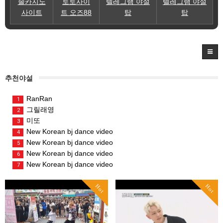
솔카지노
토토사이
텔레그램 야설
텔레그램 야설
사이트
트 오즈88
탑
탑
추천야설
RanRan
1
그릴래영
2
미또
3
New Korean bj dance video
4
New Korean bj dance video
5
New Korean bj dance video
6
New Korean bj dance video
7
Hot
Hot