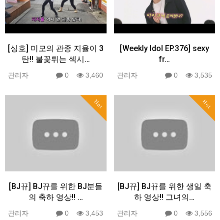
[싱호] 미모의 관종 지율이 3
[Weekly Idol EP.376] sexy
탄!! 불꽃튀는 섹시…
fr…
관리자
0
3,460
관리자
0
3,535
Hot
Hot
[BJ뀨] BJ뀨를 위한 BJ분들
[BJ뀨] BJ뀨를 위한 생일 축
의 축하 영상!! …
하 영상!! 그녀의…
관리자
0
3,453
관리자
0
3,556