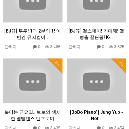
[BJ뀨] 투투! 1과 2분의 1! 이
[BJ뀨] 걸스데이! 기대해! 맬
번엔 뮤지컬이…
빵춤 끝판왕! K-…
관리자
0
3,465
관리자
0
3,525
Hot
Hot
불타는 금요일...보보의 섹시
[BoBo Piano"] Jung Yup -
한 멜빵댄스 텐프로미
Not…
관리자
0
3,435
관리자
0
3,454