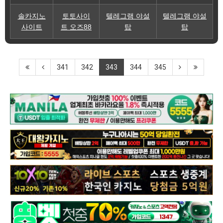
솔카지노
토토사이
텔레그램 야설
텔레그램 야설
사이트
트 오즈88
탑
탑
341
342
343
344
345