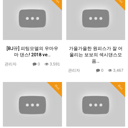
Hot
Hot
[BJ뀨] 피팅모델의 우마우
가을가을한 원피스가 잘 어
마 댄스! 2018 ve…
울리는 보보의 섹시댄스모
음…
관리자
0
3,591
관리자
0
3,467
Hot
Hot