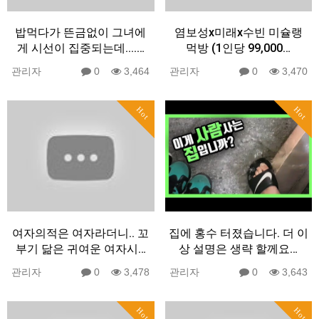
밥먹다가 뜬금없이 그녀에
염보성x미래x수빈 미슐랭
게 시선이 집중되는데....…
먹방 (1인당 99,000…
관리자
0
3,464
관리자
0
3,470
Hot
Hot
여자의적은 여자라더니.. 꼬
집에 홍수 터졌습니다. 더 이
부기 닮은 귀여운 여자시…
상 설명은 생략 할께요…
관리자
0
3,478
관리자
0
3,643
Hot
Hot