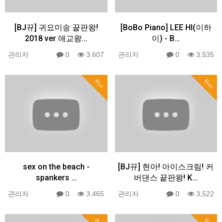
[BJ뀨] 귀요미송 끝판왕!
[BoBo Piano] LEE HI(이하
2018 ver 애교왕…
이) - B…
관리자
0
3,607
관리자
0
3,535
Hot
Hot
sex on the beach -
[BJ뀨] 현아! 아이스크림! 커
spankers …
버댄스 끝판왕! K…
관리자
0
3,465
관리자
0
3,522