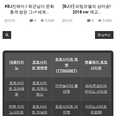
#BJ진예아 / 최군님이 문화
[BJ뀨] 피팅모델의 상어송!
충격 받은 그~! 세계…
2018 ver 애교…
관리자
0
3,546
관리자
0
3,560
날짜순
토토사이트 띵
대왕카지
토토사이
벳플레이 토토
벳
노
트 텐텐벳
사이트
(TTINGBET)
토토사이
토토사이
안전놀이터 룰
파라존코리아
트 도라에
트 지엑스
라벳
카지노 사이트
몽
엑스
빅벳 카지
토토사이
토토사이트 이
카지노사이트
노사이트
트 마닐라
지벳
유로88