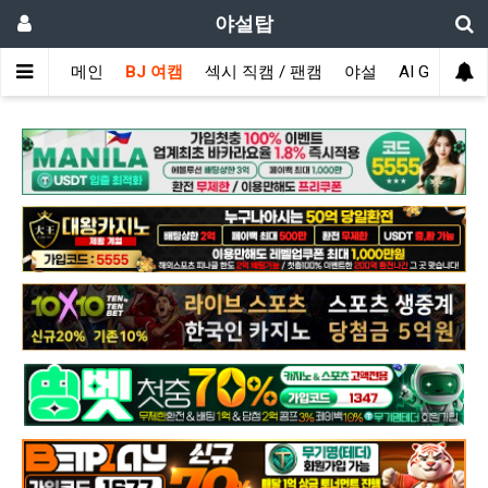
야설탑
메인
BJ 여캠
섹시 직캠 / 팬캠
야설
AI GIRL