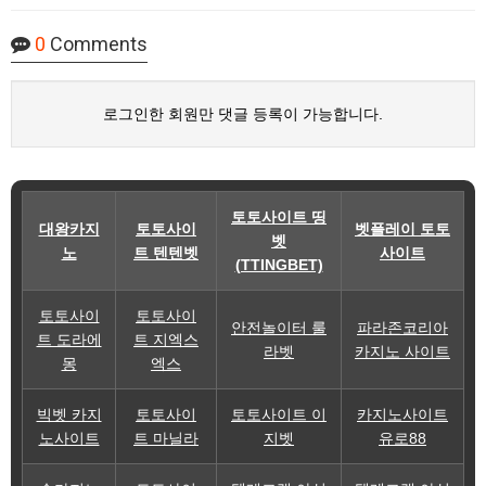
0
Comments
로그인한 회원만 댓글 등록이 가능합니다.
토토사이트 띵
대왕카지
토토사이
벳플레이 토토
벳
노
트 텐텐벳
사이트
(TTINGBET)
토토사이
토토사이
안전놀이터 룰
파라존코리아
트 도라에
트 지엑스
라벳
카지노 사이트
몽
엑스
빅벳 카지
토토사이
토토사이트 이
카지노사이트
노사이트
트 마닐라
지벳
유로88