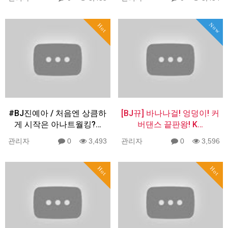
Now
Hot
#BJ진예아 / 처음엔 상큼하
[BJ뀨] 바나나걸! 엉덩이! 커
게 시작은 아나트월킹?…
버댄스 끝판왕! K…
관리자
0
3,493
관리자
0
3,596
Hot
Hot