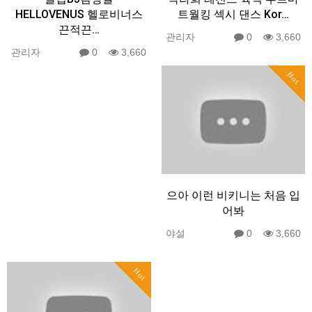
HELLOVENUS 헬로비너스
트월킹 섹시 댄스 Kor…
끈적끈…
관리자
0
3,660
관리자
0
3,660
Hot
으아 이런 비키니는 처음 입
어봐
야설
0
3,660
Hot