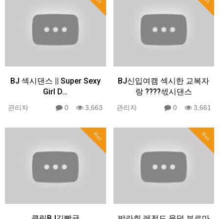
BJ 섹시댄스 || Super Sexy
BJ신입여캠 섹시한 교복자
Girl D…
랑 ????섻시댄스
관리자
0
3,663
관리자
0
3,661
Hot
Hot
클립BJ김빵귤
박라희 레전드 육덕 부르마