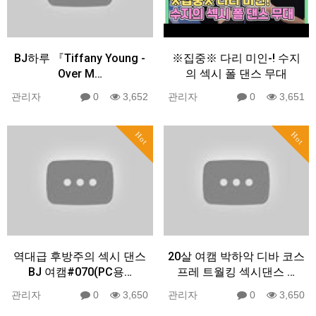
BJ하루 『Tiffany Young -
※집중※ 다리 미인-! 수지
Over M…
의 섹시 폴 댄스 무대
관리자
0
3,652
관리자
0
3,651
Hot
Hot
역대급 후방주의 섹시 댄스
20살 여캠 박하악 디바 코스
BJ 여캠#070(PC용…
프레 트월킹 섹시댄스 …
관리자
0
3,650
관리자
0
3,650