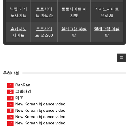
빅벳 카지
토토사이
토토사이트 이
카지노사이트
노사이트
트 마닐라
지벳
유로88
솔카지노
토토사이
텔레그램 야설
텔레그램 야설
사이트
트 오즈88
탑
탑
추천야설
RanRan
1
그릴래영
2
미또
3
New Korean bj dance video
4
New Korean bj dance video
5
New Korean bj dance video
6
New Korean bj dance video
7