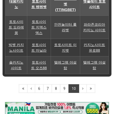
대왕카지
토토사이
벳플레이 토토
벳
노
트 텐텐벳
사이트
(TTINGBET)
토토사이
토토사이
안전놀이터 룰
파라존코리아
트 도라에
트 지엑스
라벳
카지노 사이트
몽
엑스
빅벳 카지
토토사이
토토사이트 이
카지노사이트
노사이트
트 마닐라
지벳
유로88
솔카지노
토토사이
텔레그램 야설
텔레그램 야설
사이트
트 오즈88
탑
탑
6
7
8
9
10