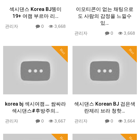
섹시댄스 Korea BJ뚱미
이모티콘이 없는 채팅으로
19+ 여캠 부르마 리…
도 사람의 감정을 느낄수
있…
관리자
0
3,668
관리자
0
3,668
Hot
Hot
korea bj 섹시여캠ㅡ 쌈싸라
섹시댄스 Korean BJ 검은색
섹시댄스#후방주의…
란제리 브라 청핫…
관리자
0
3,667
관리자
0
3,664
Hot
Hot