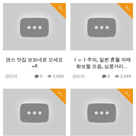
Hot
Hot
댄스 맛집 보보네로 오세요
ㅓㅜㅑ주의, 일본 혼혈 자매
~!!
화보짤 모음, 심쿵거리…
관리자
0
3,669
관리자
0
3,669
Hot
Hot