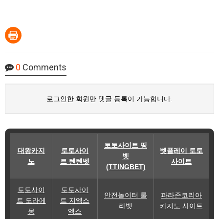
0
Comments
로그인한 회원만 댓글 등록이 가능합니다.
토토사이트 띵
대왕카지
토토사이
벳플레이 토토
벳
노
트 텐텐벳
사이트
(TTINGBET)
토토사이
토토사이
안전놀이터 룰
파라존코리아
트 도라에
트 지엑스
라벳
카지노 사이트
몽
엑스