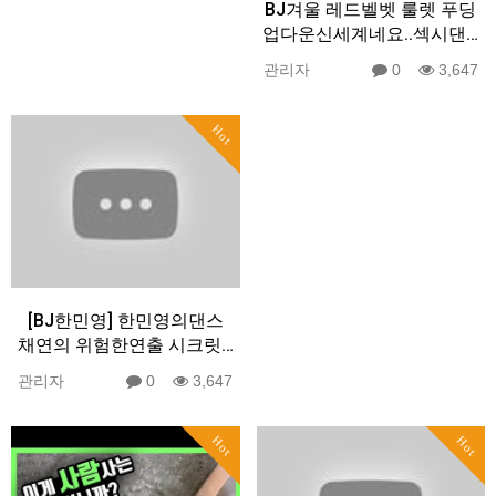
BJ겨울 레드벨벳 룰렛 푸딩
업다운신세계네요..섹시댄…
관리자
0
3,647
Hot
[BJ한민영] 한민영의댄스
채연의 위험한연출 시크릿…
관리자
0
3,647
Hot
Hot