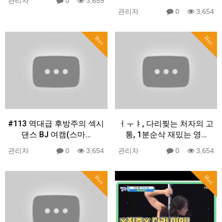
관리자
0
3,659
관리자
0
3,654
Hot
Hot
#113 역대급 후방주의 섹시
ㅓㅜㅑ, 다리찢는 처자의 고
댄스 BJ 여캠(스마…
통, 1분순삭 재밌는 영…
관리자
0
3,654
관리자
0
3,654
Hot
Hot