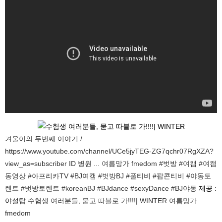
겨울이의 두번째 이야기 /
https://www.youtube.com/channel/UCe5jyTEG-ZG7qchr07RgXZA?
view_as=subscriber ID 병원 ... 여름망가 fmedom #벗방 #여캠 #여캠
동영상 #아프리카TV #BJ여캠 #벗방BJ #풀티비 #팝콘티비 #야동토
렌트 #벗방토렌트 #koreanBJ #BJdance #sexyDance #BJ야동
제공 :
야설탑
수험생 여러분들, 묻고 따블로 가!!!!| WINTER 여름망가
fmedom