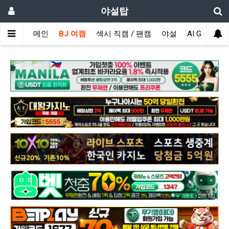
야설탑
메인
BJ 여캠
섹시 직캠 / 팬캠
야설
AI GIRL