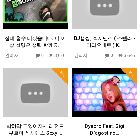
집에 홍수 터졌습니다. 더 이
BJ햄찡] 섹시댄스 ( 스텔라 -
상 설명은 생략 할께요…
마리오네트 ) K…
관리자
0
3,646
관리자
0
3,646
Hot
Hot
박하악 고양이자세 레전드
Dynoro Feat. Gigi
부르마 섹시댄스 Sexy …
D`agostino…