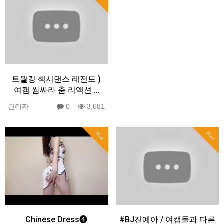
트월킹 섹시댄스 레전드 )
여캠 쌈싸라 춤 리액션 …
관리자
0
3,681
Hot
Hot
Chinese Dress❹
#BJ진예아 / 여캠들과 다른