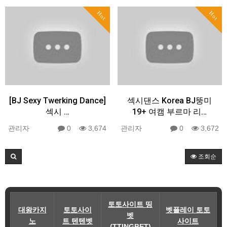
Hot
Hot
[BJ Sexy Twerking Dance]
섹시댄스 Korea BJ뚱미
섹시 …
19+ 여캠 부르마 리…
관리자
0
3,674
관리자
0
3,672
조회순
토토사이트 띵
대왕카지
토토사이
벳플레이 토토
벳
노
트 텐텐벳
사이트
(TTINGBET)