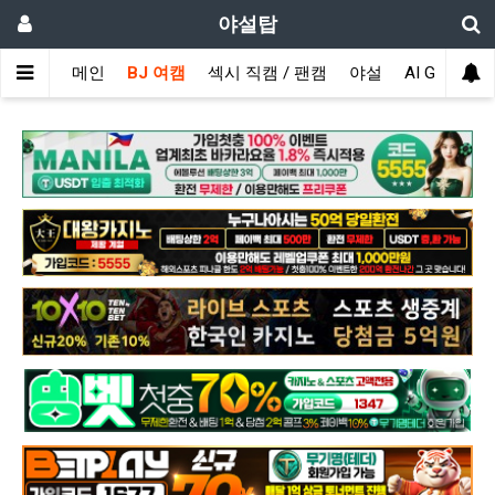
야설탑
메인
BJ 여캠
섹시 직캠 / 팬캠
야설
AI GIRL