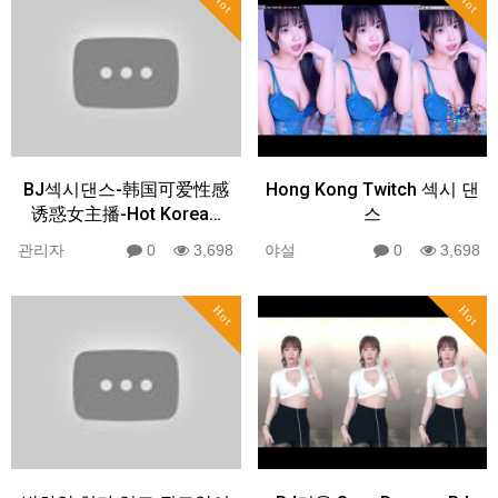
Hot
Hot
BJ섹시댄스-韩国可爱性感
Hong Kong Twitch 섹시 댄
诱惑女主播-Hot Korea…
스
관리자
0
3,698
야설
0
3,698
Hot
Hot