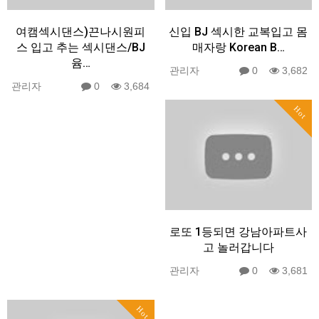
여캠섹시댄스)끈나시원피
신입 BJ 섹시한 교복입고 몸
스 입고 추는 섹시댄스/BJ
매자랑 Korean B…
윰…
관리자
0
3,682
관리자
0
3,684
Hot
로또 1등되면 강남아파트사
고 놀러갑니다
관리자
0
3,681
Hot