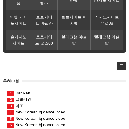
라벳
카지노 사이트
몽
엑스
빅벳 카지
토토사이
토토사이트 이
카지노사이트
노사이트
트 마닐라
지벳
유로88
솔카지노
토토사이
텔레그램 야설
텔레그램 야설
사이트
트 오즈88
탑
탑
추천야설
RanRan
1
그릴래영
2
미또
3
New Korean bj dance video
4
New Korean bj dance video
5
New Korean bj dance video
6