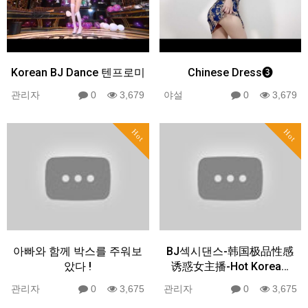
Korean BJ Dance 텐프로미
Chinese Dress❸
관리자
0
3,679
야설
0
3,679
Hot
Hot
아빠와 함께 박스를 주워보
BJ섹시댄스-韩国极品性感
았다 !
诱惑女主播-Hot Korea…
관리자
0
3,675
관리자
0
3,675