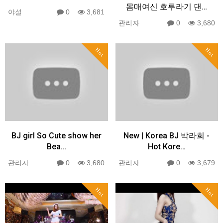
몸매여신 호루라기 댄…
야설
0
3,681
관리자
0
3,680
Hot
Hot
BJ girl So Cute show her
New | Korea BJ 박라희 -
Bea…
Hot Kore…
관리자
0
3,680
관리자
0
3,679
Hot
Hot