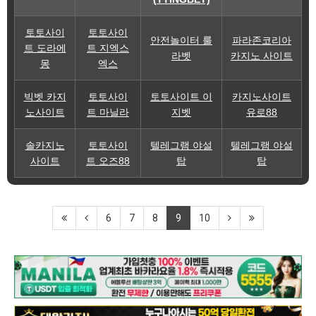
토토사이
토토사이
안전놀이터 룰
파라존코리아
트 도라에
트 지엑스
라벳
카지노 사이트
몽
엑스
빅벳 카지
토토사이
토토사이트 이
카지노사이트
노사이트
트 마닐라
지벳
유로88
솔카지노
토토사이
텔레그램 야설
텔레그램 야설
사이트
트 오즈88
탑
탑
6
7
8
9
10