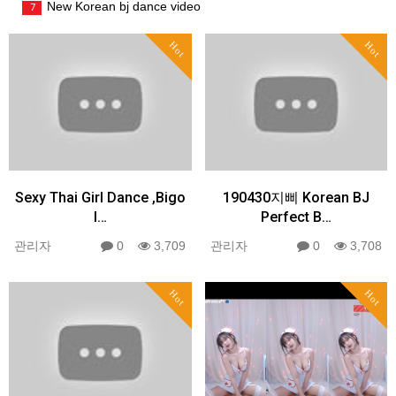
New Korean bj dance video
7
Hot
Hot
Sexy Thai Girl Dance ,Bigo
190430지삐 Korean BJ
l…
Perfect B…
관리자
0
3,709
관리자
0
3,708
Hot
Hot