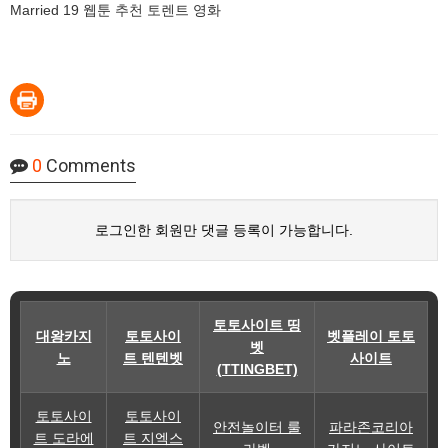
Married 19 웹툰 추천 토렌트 영화
0
Comments
로그인한 회원만 댓글 등록이 가능합니다.
토토사이트 띵
대왕카지
토토사이
벳플레이 토토
벳
노
트 텐텐벳
사이트
(TTINGBET)
토토사이
토토사이
안전놀이터 룰
파라존코리아
트 도라에
트 지엑스