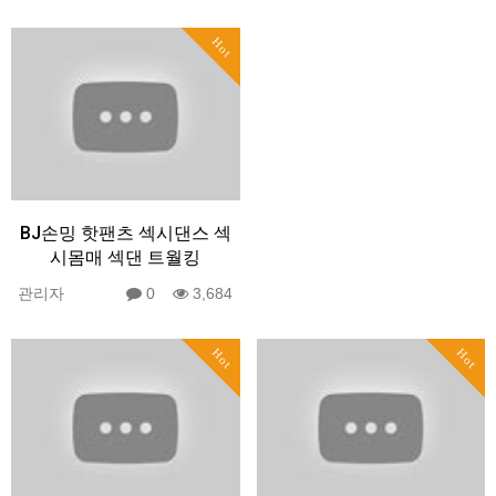
Hot
BJ손밍 핫팬츠 섹시댄스 섹
시몸매 섹댄 트월킹
관리자
0
3,684
Hot
Hot