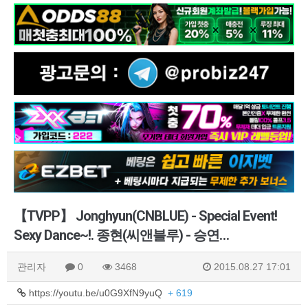
【TVPP】 Jonghyun(CNBLUE) - Special Event!
Sexy Dance~!. 종현(씨앤블루) - 승연…
관리자
0
3468
2015.08.27 17:01
https://youtu.be/u0G9XfN9yuQ
+ 619