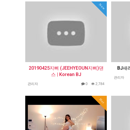
Now
20190425지삐 (JEEHYEOUN지삐)댄
BJ새
스 | Korean BJ
관리자
관리자
0
2,784
Hot