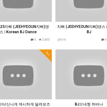
425지삐 (JEEHYEOUN지삐)댄
지삐 (JEEHYEOUN지삐)댄스 | 
스 | Korean BJ Dance
BJ
0
2,853
관리자
Hot
예아/신나게 섹시하게 달려보즈
BJ으네찡 하바나