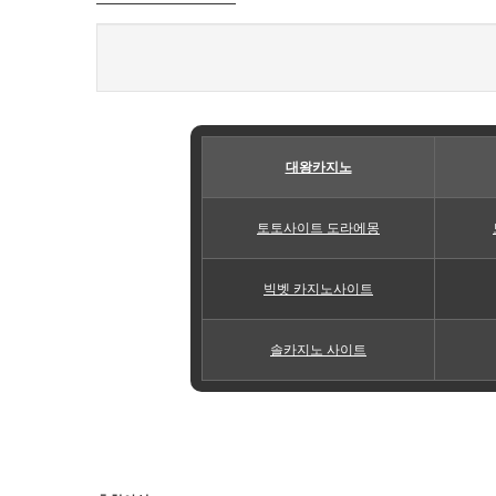
대왕카지노
토토사이트 도라에몽
빅벳 카지노사이트
솔카지노 사이트