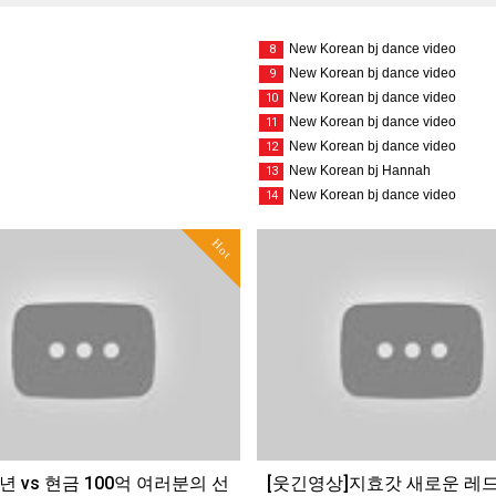
New Korean bj dance video
8
New Korean bj dance video
9
New Korean bj dance video
10
New Korean bj dance video
11
New Korean bj dance video
12
New Korean bj Hannah
13
New Korean bj dance video
14
Hot
년 vs 현금 100억 여러분의 선
[웃긴영상]지효갓 새로운 레