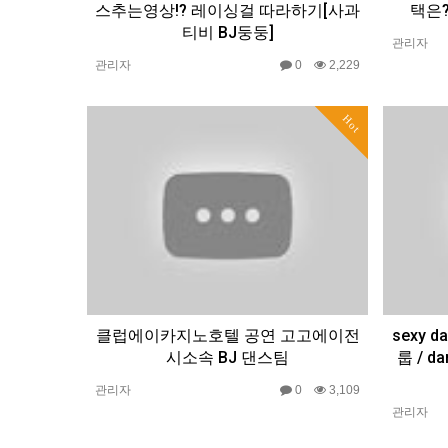
스추는영상!? 레이싱걸 따라하기[사과
택은
티비 BJ둥둥]
관리자
관리자
0
2,229
Hot
클럽에이카지노호텔 공연 고고에이전
sexy 
시소속 BJ 댄스팀
룹 / d
관리자
0
3,109
관리자