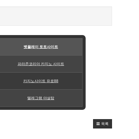
벳플레이 토토사이트
파라존코리아 카지노 사이트
카지노사이트 유로88
텔레그램 야설탑
목록