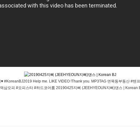
이♥ #KoreanBJ2019 Help me. LIKE VIDEO !Thank you. MP3TAG 면
오피 #오피스타 #하드코어룸 20190425지삐 (JEEHYEOUN지삐)댄스 | Korean 