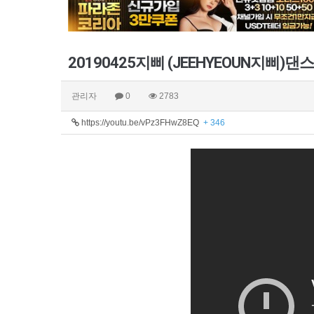
20190425지삐 (JEEHYEOUN지삐)댄스 | 
관리자
0
2783
https://youtu.be/vPz3FHwZ8EQ
+ 346