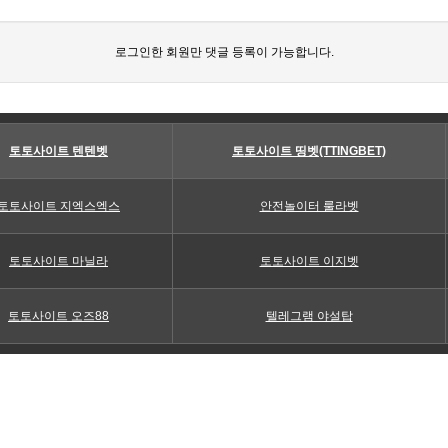
로그인한 회원만 댓글 등록이 가능합니다.
토토사이트 텐텐벳
토토사이트 띵벳(TTINGBET)
토토사이트 지엑스엑스
안전놀이터 룰라벳
토토사이트 마닐라
토토사이트 이지벳
토토사이트 오즈88
텔레그램 야설탑