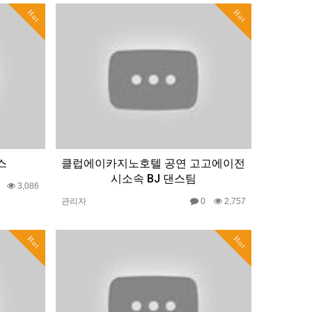
Hot
Hot
스
클럽에이카지노호텔 공연 고고에이전
시소속 BJ 댄스팀
0
3,086
관리자
0
2,757
Hot
Hot