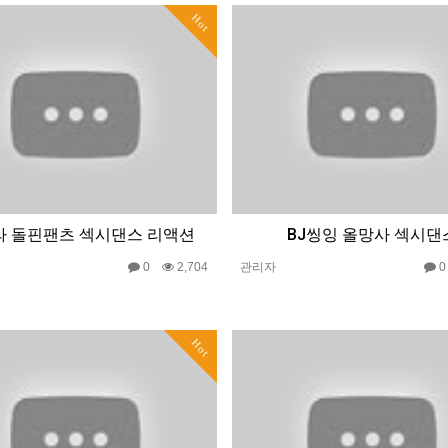
Hot
라 돌핀팬츠 섹시댄스 리액션
BJ씽잉 올망사 섹시댄
0
2,704
관리자
Hot