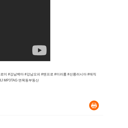
목동부동산 #텐프로미 #강남백마 #강남오피 #텐프로 #미러룸 #선릉러시아 #매직
BJ MP3TAG 면목동부동산