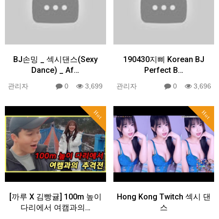
BJ손밍 _ 섹시댄스(Sexy
190430지삐 Korean BJ
Dance) _ Af…
Perfect B…
관리자
0
3,699
관리자
0
3,696
Hot
Hot
[까루 X 김빵귤] 100m 높이
Hong Kong Twitch 섹시 댄
다리에서 여캠과의…
스