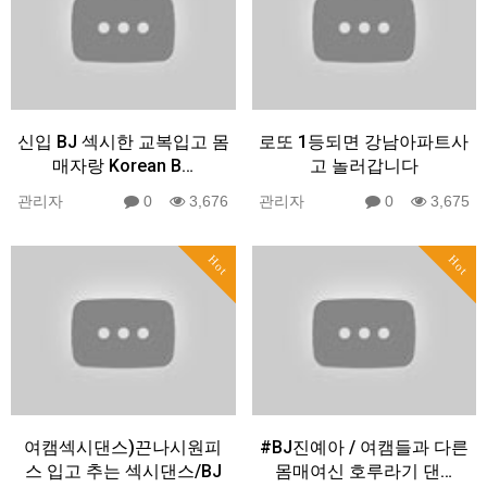
신입 BJ 섹시한 교복입고 몸
로또 1등되면 강남아파트사
매자랑 Korean B…
고 놀러갑니다
관리자
0
3,676
관리자
0
3,675
Hot
Hot
여캠섹시댄스)끈나시원피
#BJ진예아 / 여캠들과 다른
스 입고 추는 섹시댄스/BJ
몸매여신 호루라기 댄…