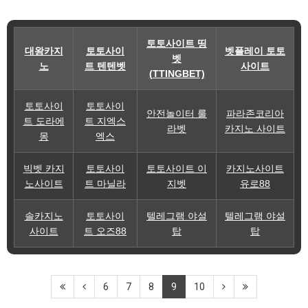
토토사이트 띵
대왕카지
토토사이
벳플레이 토토
벳
노
트 텐텐벳
사이트
(TTINGBET)
토토사이
토토사이
안전놀이터 룰
파라존코리아
트 도라에
트 지엑스
라벳
카지노 사이트
몽
엑스
빅벳 카지
토토사이
토토사이트 이
카지노사이트
노사이트
트 마닐라
지벳
유로88
솔카지노
토토사이
텔레그램 야설
텔레그램 야설
사이트
트 오즈88
탑
탑
6
7
8
9
10