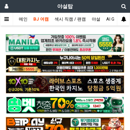
야설탑
메인
BJ 여캠
섹시 직캠 / 팬캠
야설
AI GIRL