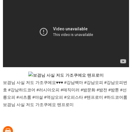
보겸님 사실 저도 가조쿠에요♥♥♥ #강남백마 #강남오피 #강남오피번
호 #강남하드코어 #러시아오피 #매직미러 #밤문화 #밤전 #밤툰 #선
릉오피 #셔츠룸 #야설 #역삼오피 #오피스타 #텐프로미 #하드코어룸
보겸님 사실 저도 가조쿠에요 텐프로미