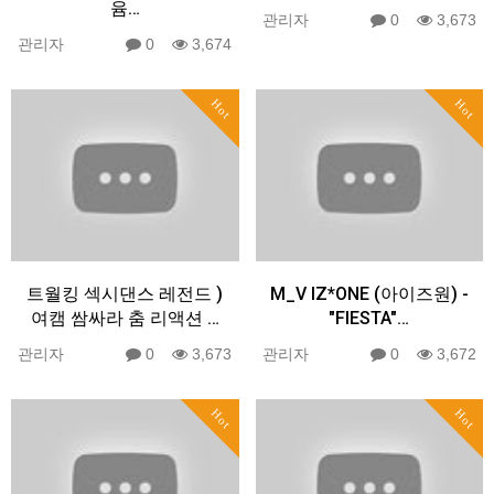
윰…
관리자
0
3,673
관리자
0
3,674
Hot
Hot
트월킹 섹시댄스 레전드 )
M_V IZ*ONE (아이즈원) -
여캠 쌈싸라 춤 리액션 …
"FIESTA"…
관리자
0
3,673
관리자
0
3,672
Hot
Hot