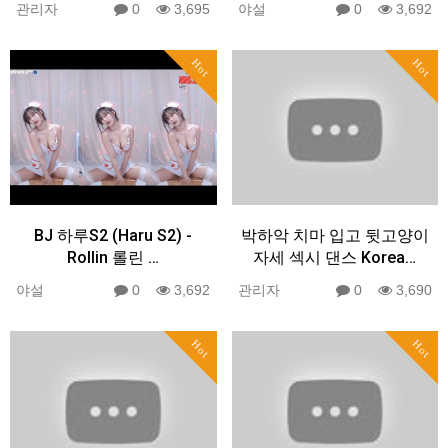
관리자
0
3,695
야설
0
3,692
Hot
Hot
BJ 하루S2 (Haru S2) -
박하악 치마 입고 뒷고양이
Rollin 롤린 …
자세 섹시 댄스 Korea…
야설
0
3,692
관리자
0
3,690
Hot
Hot