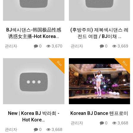
BJ섹시댄스-韩国极品性感
(후방주의) 제복섹시댄스 레
诱惑女主播-Hot Korea…
전드 여캠 / BJ이채 …
관리자
0
3,670
관리자
0
3,669
Hot
Hot
New | Korea BJ 박라희 -
Korean BJ Dance 텐프로미
Hot Kore…
관리자
0
3,668
관리자
0
3,668