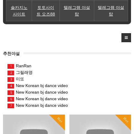
솔카지노
토토사이
텔레그램 야설
텔레그램 야설
사이트
트 오즈88
탑
탑
추천야설
RanRan
1
그릴래영
2
미또
3
New Korean bj dance video
4
New Korean bj dance video
5
New Korean bj dance video
6
New Korean bj dance video
7
Hot
Hot