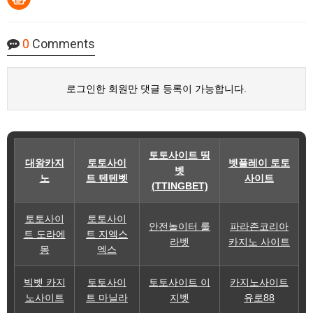
0
Comments
로그인한 회원만 댓글 등록이 가능합니다.
토토사이트 띵
대왕카지
토토사이
벳플레이 토토
벳
노
트 텐텐벳
사이트
(TTINGBET)
토토사이
토토사이
안전놀이터 룰
파라존코리아
트 도라에
트 지엑스
라벳
카지노 사이트
몽
엑스
빅벳 카지
토토사이
토토사이트 이
카지노사이트
노사이트
트 마닐라
지벳
유로88