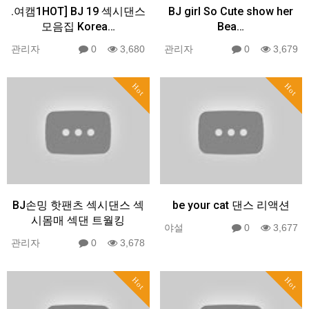
.여캠1HOT] BJ 19 섹시댄스
BJ girl So Cute show her
모음집 Korea…
Bea…
관리자
0
3,680
관리자
0
3,679
Hot
Hot
BJ손밍 핫팬츠 섹시댄스 섹
be your cat 댄스 리액션
시몸매 섹댄 트월킹
야설
0
3,677
관리자
0
3,678
Hot
Hot