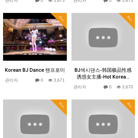
관리자
0
3,673
관리자
0
3,673
Hot
Hot
Korean BJ Dance 텐프로미
BJ섹시댄스-韩国极品性感
诱惑女主播-Hot Korea…
관리자
0
3,671
관리자
0
3,670
Hot
Hot