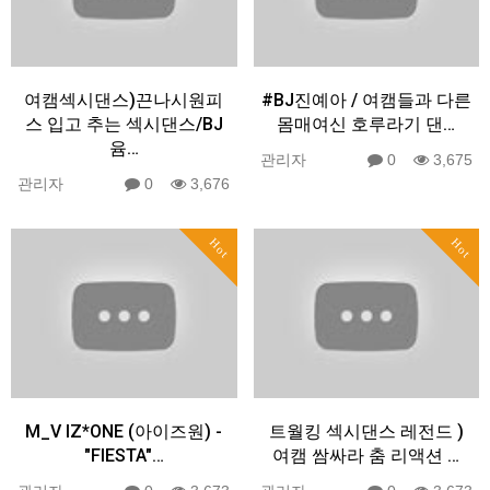
여캠섹시댄스)끈나시원피
#BJ진예아 / 여캠들과 다른
스 입고 추는 섹시댄스/BJ
몸매여신 호루라기 댄…
윰…
관리자
0
3,675
관리자
0
3,676
Hot
Hot
M_V IZ*ONE (아이즈원) -
트월킹 섹시댄스 레전드 )
"FIESTA"…
여캠 쌈싸라 춤 리액션 …