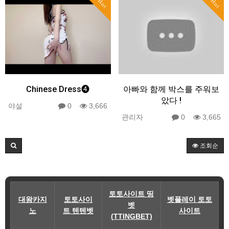
Hot
Hot
Chinese Dress❹
아빠와 함께 박스를 주워보
았다 !
야설
0
3,666
관리자
0
3,665
조회순
토토사이트 띵
대왕카지
토토사이
벳플레이 토토
벳
노
트 텐텐벳
사이트
(TTINGBET)