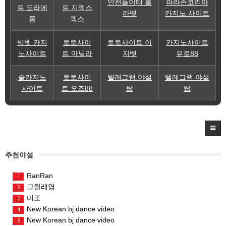
안전놀이터 룰
파라존코리아
트 도라에
트 지엑스
라벳
카지노 사이트
몽
엑스
빅벳 카지
토토사이
토토사이트 이
카지노사이트
노사이트
트 마닐라
지벳
유로88
솔카지노
토토사이
텔레그램 야설
텔레그램 야설
사이트
트 오즈88
탑
탑
추천야설
RanRan
1
그릴래영
2
미또
3
New Korean bj dance video
4
New Korean bj dance video
5