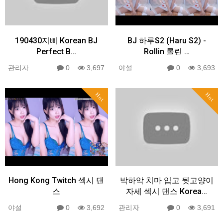
190430지삐 Korean BJ
BJ 하루S2 (Haru S2) -
Perfect B…
Rollin 롤린 …
관리자
0
3,697
야설
0
3,693
Hot
Hot
Hong Kong Twitch 섹시 댄
박하악 치마 입고 뒷고양이
스
자세 섹시 댄스 Korea…
야설
0
3,692
관리자
0
3,691