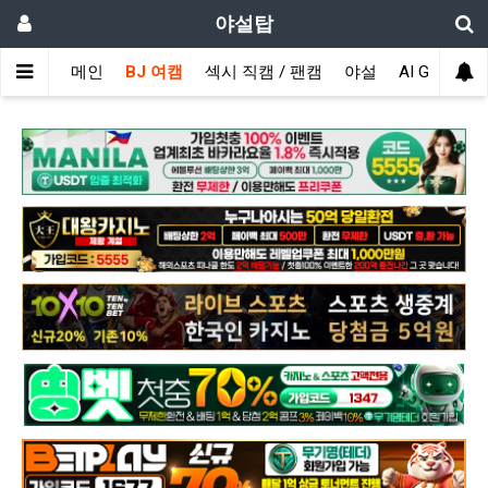
야설탑
메인
BJ 여캠
섹시 직캠 / 팬캠
야설
AI GIRL