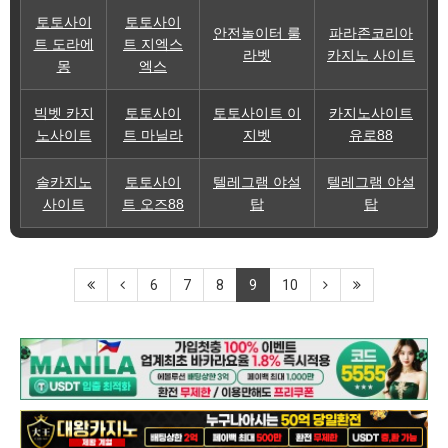
토토사이
토토사이
안전놀이터 룰
파라존코리아
트 도라에
트 지엑스
라벳
카지노 사이트
몽
엑스
빅벳 카지
토토사이
토토사이트 이
카지노사이트
노사이트
트 마닐라
지벳
유로88
솔카지노
토토사이
텔레그램 야설
텔레그램 야설
사이트
트 오즈88
탑
탑
6
7
8
9
10