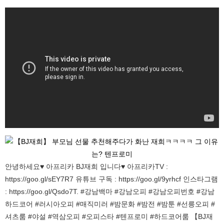
안녕하세요♥ 아프리카 BJ재희 입니다♥ 아프리카TV :
https://goo.gl/sEY7R7 유튜브 구독 : https://goo.gl/9yrhcf 인스타그램
: https://goo.gl/Qsdo7T. #강남백마 #강남오피 #강남오피번호 #강남
하드코어 #러시아오피 #매직미러 #밤문화 #밤전 #밤툰 #선릉오피 #
셔츠룸 #야설 #역삼오피 #오피스타 #텐프로미 #하드코어룸 【BJ재