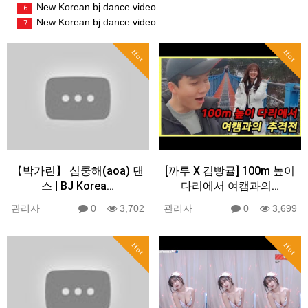
New Korean bj dance video
6
New Korean bj dance video
7
Hot
Hot
【박가린】 심쿵해(aoa) 댄
[까루 X 김빵귤] 100m 높이
스 | BJ Korea…
다리에서 여캠과의…
관리자
0
3,702
관리자
0
3,699
Hot
Hot