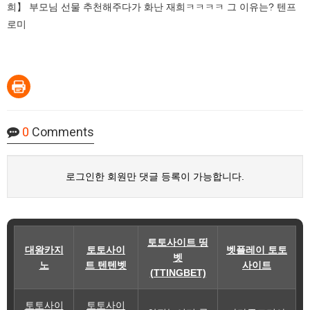
희】 부모님 선물 추천해주다가 화난 재희ㅋㅋㅋㅋ 그 이유는? 텐프
로미
0
Comments
로그인한 회원만 댓글 등록이 가능합니다.
토토사이트 띵
대왕카지
토토사이
벳플레이 토토
벳
노
트 텐텐벳
사이트
(TTINGBET)
토토사이
토토사이