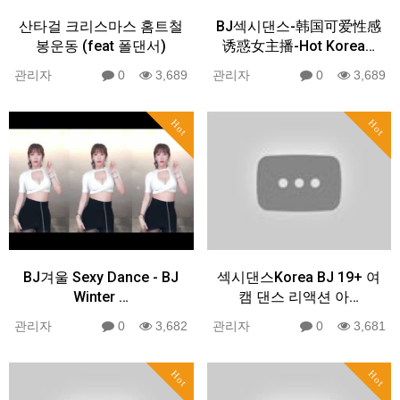
산타걸 크리스마스 홈트철
BJ섹시댄스-韩国可爱性感
봉운동 (feat 폴댄서)
诱惑女主播-Hot Korea…
관리자
0
3,689
관리자
0
3,689
Hot
Hot
BJ겨울 Sexy Dance - BJ
섹시댄스Korea BJ 19+ 여
Winter …
캠 댄스 리액션 아…
관리자
0
3,682
관리자
0
3,681
Hot
Hot