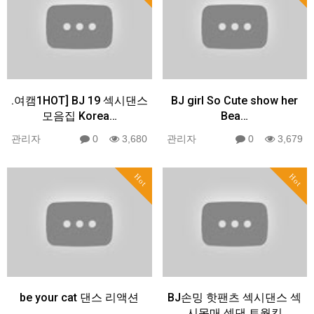
.여캠1HOT] BJ 19 섹시댄스
BJ girl So Cute show her
모음집 Korea…
Bea…
관리자
0
3,680
관리자
0
3,679
Hot
Hot
be your cat 댄스 리액션
BJ손밍 핫팬츠 섹시댄스 섹
시몸매 섹댄 트월킹