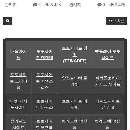
관리자
0
3,425
관리자
0
3,425
조회순
토토사이트 띵
대왕카지
토토사이
벳플레이 토토
벳
노
트 텐텐벳
사이트
(TTINGBET)
토토사이
토토사이
안전놀이터 룰
파라존코리아
트 도라에
트 지엑스
라벳
카지노 사이트
몽
엑스
빅벳 카지
토토사이
토토사이트 이
카지노사이트
노사이트
트 마닐라
지벳
유로88
솔카지노
토토사이
텔레그램 야설
텔레그램 야설
사이트
트 오즈88
탑
탑