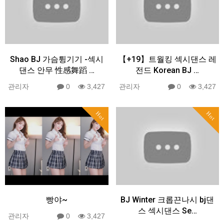
Shao BJ 가슴튕기기 -섹시
【+19】트월킹 섹시댄스 레
댄스 안무 性感舞蹈 …
전드 Korean BJ …
관리자
0
3,427
관리자
0
3,427
Hot
Hot
빵야~
BJ Winter 크롭끈나시 bj댄
스 섹시댄스 Se…
관리자
0
3,427