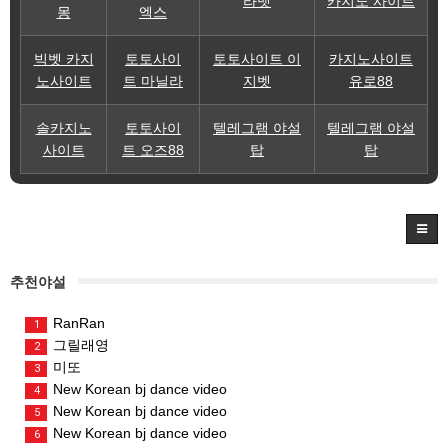
라벳
카지노 사이트
몽
엑스
빅벳 카지
토토사이
토토사이트 이
카지노사이트
노사이트
트 마닐라
지벳
유로88
솔카지노
토토사이
텔레그램 야설
텔레그램 야설
사이트
트 오즈88
탑
탑
추천야설
RanRan
1
그릴래영
2
미또
3
New Korean bj dance video
4
New Korean bj dance video
5
New Korean bj dance video
6