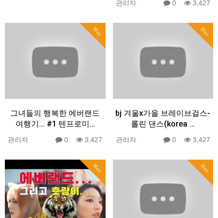
관리자
0
3,427
Hot
Hot
그녀들의 행복한 에버랜드
bj 겨울x가을 브레이브걸스-
여행기... #1 텐프로미…
롤린 댄스(korea …
관리자
0
3,427
관리자
0
3,427
Hot
Hot