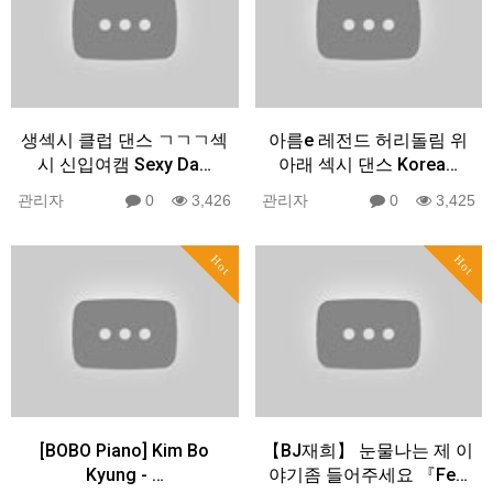
생섹시 클럽 댄스 ㄱㄱㄱ섹
아름e 레전드 허리돌림 위
시 신입여캠 Sexy Da…
아래 섹시 댄스 Korea…
관리자
0
3,426
관리자
0
3,425
Hot
Hot
[BOBO Piano] Kim Bo
【BJ재희】 눈물나는 제 이
Kyung - …
야기좀 들어주세요 『Fe…