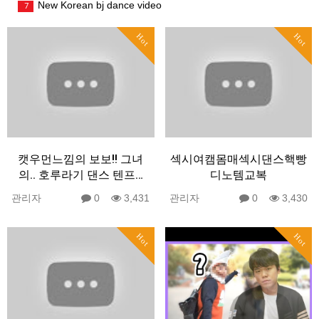
New Korean bj dance video
7
Hot
Hot
캣우먼느낌의 보보!! 그녀
섹시여캠몸매섹시댄스핵빵
의.. 호루라기 댄스 텐프…
디노템교복
관리자
0
3,431
관리자
0
3,430
Hot
Hot