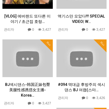
[VLOG] 에버랜드 또다른 이
액기스만 모았다!!! SPECIAL
야기 / 초근접 호랑…
VIDEO| W…
관리자
0
3,427
관리자
0
3,427
Hot
Hot
BJ섹시댄스-韩国正妹包臀
#094 역대급 후방주의 섹시
美腿性感诱惑女主播-
댄스 BJ 여캠(스마…
Korea…
관리자
0
3,426
관리자
0
3,427