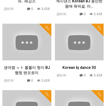
와.. 레깅스
섹시댄스 Korean BJ 풍만한
몸매 육덕걸. 아…
관리자
0
3,428
관리자
0
3,428
Hot
Hot
생여캠 ㅜㅑ 쫄쫄이 찡이 BJ
Korean bj dance 30
햄찡 텐프로미
관리자
0
3,428
관리자
0
3,428
Hot
Hot