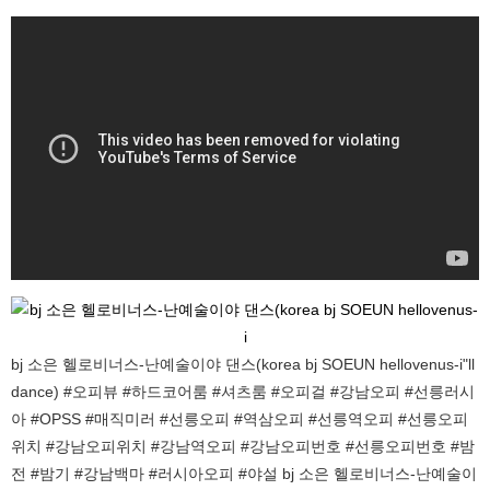
bj 소은 헬로비너스-난예술이야 댄스(korea bj SOEUN hellovenus-i"ll
dance) #오피뷰 #하드코어룸 #셔츠룸 #오피걸 #강남오피 #선릉러시
아 #OPSS #매직미러 #선릉오피 #역삼오피 #선릉역오피 #선릉오피
위치 #강남오피위치 #강남역오피 #강남오피번호 #선릉오피번호 #밤
전 #밤기 #강남백마 #러시아오피 #야설 bj 소은 헬로비너스-난예술이