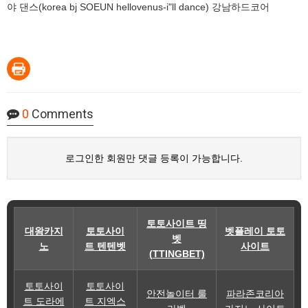
야 댄스(korea bj SOEUN hellovenus-i"ll dance) 강남하드코어
0
Comments
로그인한 회원만 댓글 등록이 가능합니다.
토토사이트 띵
대왕카지
토토사이
벳플레이 토토
벳
노
트 텐텐벳
사이트
(TTINGBET)
토토사이
토토사이
안전놀이터 룰
파라존코리아
트 도라에
트 지엑스