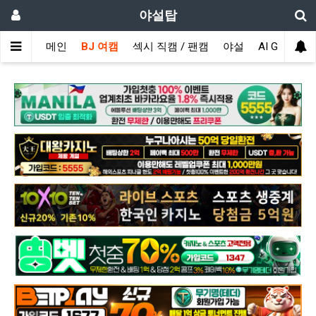
야설탑
메인
BJ 여캠
섹시 직캠 / 팬캠
야설
AI GIRL