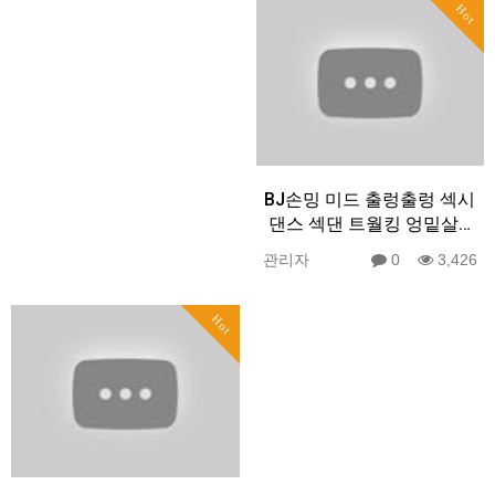
Hot
BJ손밍 미드 출렁출렁 섹시
댄스 섹댄 트월킹 엉밑살…
관리자
0
3,426
Hot