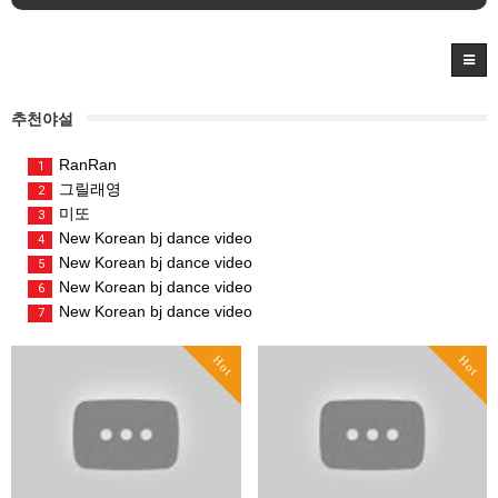
추천야설
RanRan
1
그릴래영
2
미또
3
New Korean bj dance video
4
New Korean bj dance video
5
New Korean bj dance video
6
New Korean bj dance video
7
Hot
Hot