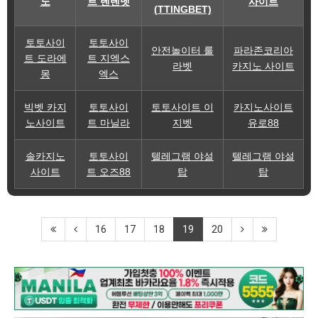
노
트 텐텐벳
사이트
(TTINGBET)
토토사이
토토사이
안전놀이터 룰
파라존코리아
트 도라에
트 지엑스
라벳
카지노 사이트
몽
엑스
빅벳 카지
토토사이
토토사이트 이
카지노사이트
노사이트
트 마닐라
지벳
유로88
솔카지노
토토사이
텔레그램 야설
텔레그램 야설
사이트
트 오즈88
탑
탑
16
17
18
19
20