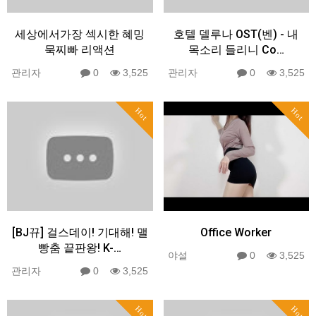
세상에서가장 섹시한 혜밍
호텔 델루나 OST(벤) - 내
묵찌빠 리액션
목소리 들리니 Co…
관리자
0
3,525
관리자
0
3,525
Hot
Hot
[BJ뀨] 걸스데이! 기대해! 맬
Office Worker
빵춤 끝판왕! K-…
야설
0
3,525
관리자
0
3,525
Hot
Hot