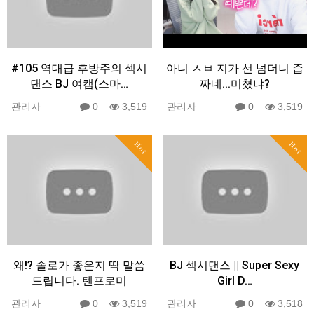
#105 역대급 후방주의 섹시
아니 ㅅㅂ 지가 선 넘더니 즙
댄스 BJ 여캠(스마…
짜네...미쳤냐?
관리자
0
3,519
관리자
0
3,519
Hot
Hot
왜!? 솔로가 좋은지 딱 말씀
BJ 섹시댄스 || Super Sexy
드립니다. 텐프로미
Girl D…
관리자
0
3,519
관리자
0
3,518