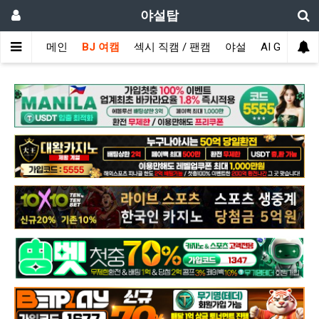
야설탑
메인
BJ 여캠
섹시 직캠 / 팬캠
야설
AI GIRL