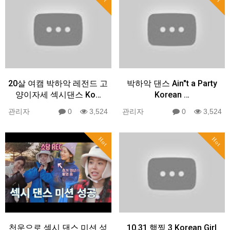
20살 여캠 박하악 레전드 고
박하악 댄스 Ain"t a Party
양이자세 섹시댄스 Ko…
Korean …
관리자
0
3,524
관리자
0
3,524
Hot
Hot
천운으로 섹시 댄스 미션 성
10.31 햄찡 3 Korean Girl