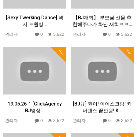
[Sexy Twerking Dance] 섹
【BJ재희】 부모님 선물 추
시 트월킹…
천해주다가 화난 재희ㅋㅋ…
관리자
0
3,522
관리자
0
3,522
Hot
Hot
19.05.26-1 [ClickAgency
[BJ뀨] 현아! 아이스크림! 커
BJ영상…
버댄스 끝판왕! K…
관리자
0
3,522
관리자
0
3,522