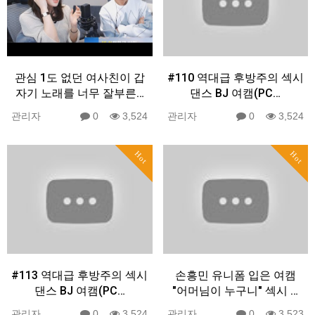
관심 1도 없던 여사친이 갑
#110 역대급 후방주의 섹시
자기 노래를 너무 잘부른…
댄스 BJ 여캠(PC…
관리자
0
3,524
관리자
0
3,524
Hot
Hot
#113 역대급 후방주의 섹시
손흥민 유니폼 입은 여캠
댄스 BJ 여캠(PC…
"어머님이 누구니" 섹시 …
관리자
0
3,524
관리자
0
3,523