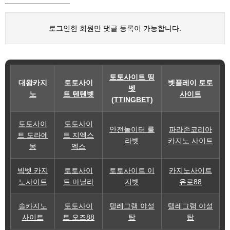
로그인한 회원만 댓글 등록이 가능합니다.
토토사이트 띵
대왕카지
토토사이
벳플레이 토토
벳
노
트 텐텐벳
사이트
(TTINGBET)
토토사이
토토사이
안전놀이터 룰
파라존코리아
트 도라에
트 지엑스
라벳
카지노 사이트
몽
엑스
빅벳 카지
토토사이
토토사이트 이
카지노사이트
노사이트
트 마닐라
지벳
유로88
솔카지노
토토사이
텔레그램 야설
텔레그램 야설
사이트
트 오즈88
탑
탑