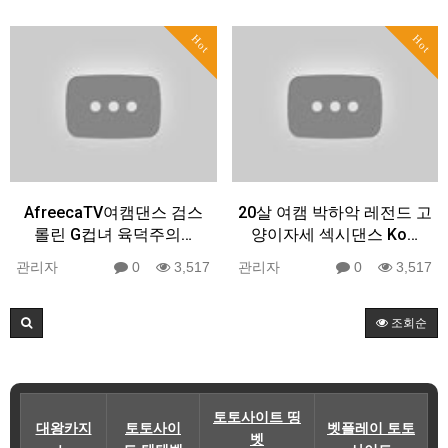
Hot
Hot
AfreecaTV여캠댄스 검스
20살 여캠 박하악 레전드 고
롤린 G컵녀 육덕주의…
양이자세 섹시댄스 Ko…
관리자
0
3,517
관리자
0
3,517
조회순
토토사이트 띵
대왕카지
토토사이
벳플레이 토토
벳