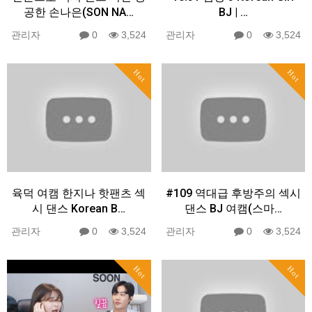
공한 손나은(SON NA…
BJ | …
관리자
0
3,524
관리자
0
3,524
Hot
Hot
육덕 여캠 한지나 핫팬츠 섹
#109 역대급 후방주의 섹시
시 댄스 Korean B…
댄스 BJ 여캠(스마…
관리자
0
3,524
관리자
0
3,524
Hot
Hot