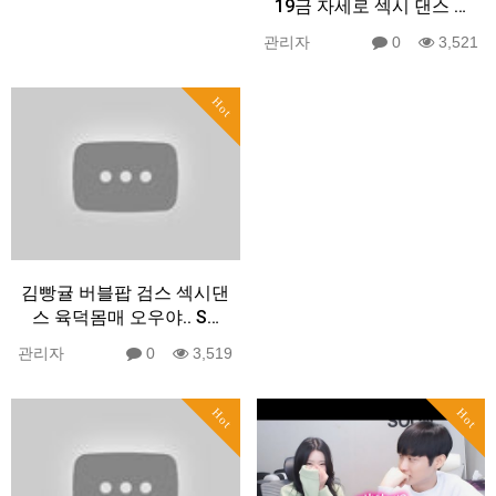
19금 자세로 섹시 댄스 …
관리자
0
3,521
Hot
김빵귤 버블팝 검스 섹시댄
스 육덕몸매 오우야.. S…
관리자
0
3,519
Hot
Hot