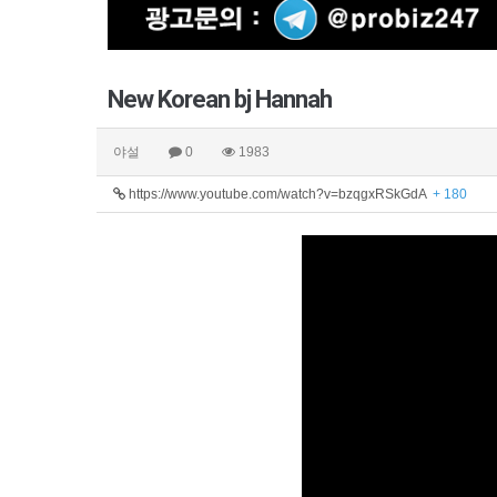
New Korean bj Hannah
야설
0
1983
https://www.youtube.com/watch?v=bzqgxRSkGdA
+ 180