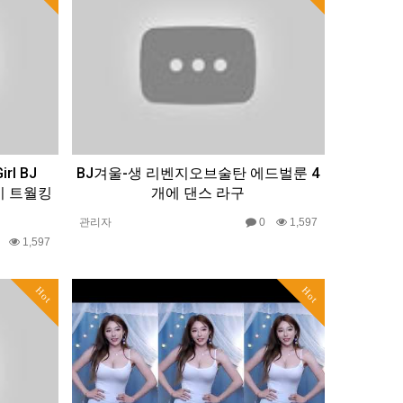
rl BJ
BJ겨울-생 리벤지오브술탄 에드벌룬 4
 섹시 트월킹
개에 댄스 라구
관리자
0
1,597
0
1,597
Hot
Hot