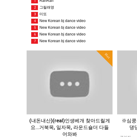
RanRan
1
그릴래영
2
미또
3
New Korean bj dance video
4
New Korean bj dance video
5
New Korean bj dance video
6
New Korean bj dance video
7
Hot
(내돈내산)(real)인생베개 찾아드릴게
※심쿵
요...거북목, 일자목, 라운드숄더 다들
댕댕
어와봐