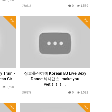
0
1,588
관리자
0
1,589
Hot
Hot
Train -
장교출신여캠 Korean BJ Live Sexy
an Gir…
Dance 섹시댄스 ️ ️make you
wet！！！ ️…
0
1,590
관리자
0
1,592
Hot
Hot