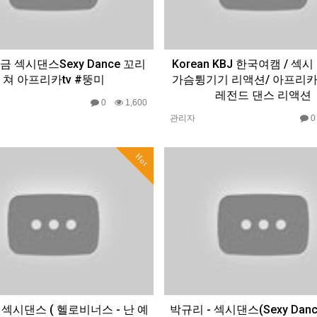
9금 섹시댄스Sexy Dance 꼬리
Korean KBJ 한국여캠 / 섹
쳐 아프리카tv #뚱미
가슴튕기기 리액션/ 아프리카
레전드 댄스 리액션
0
1,600
관리자
Hot
 섹시댄스 ( 헬로비너스 - 난 예
박규리 - 섹시댄스(Sexy Danc