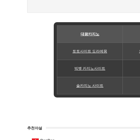
대왕카지노
토토사이트 도라에몽
빅벳 카지노사이트
솔카지노 사이트
추천야설