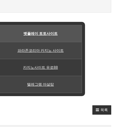
벳플레이 토토사이트
파라존코리아 카지노 사이트
카지노사이트 유로88
텔레그램 야설탑
목록