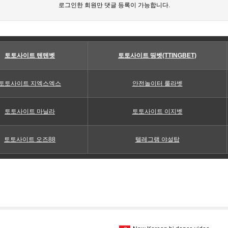
로그인한 회원만 댓글 등록이 가능합니다.
토토사이트 텐텐벳
토토사이트 띵벳(TTINGBET)
토토사이트 지엑스엑스
안전놀이터 룰라벳
토토사이트 마닐라
토토사이트 이지벳
토토사이트 오즈88
텔레그램 야설탑