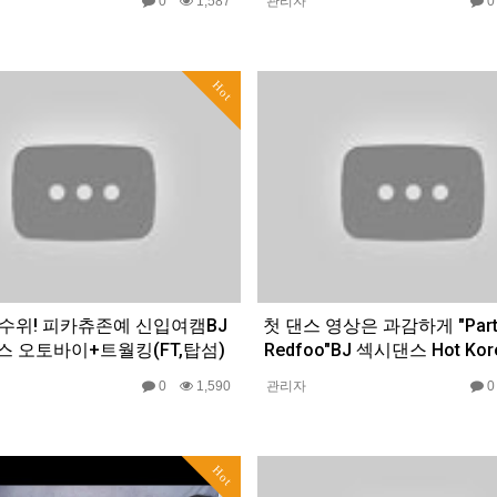
0
1,587
관리자
Hot
수위! 피카츄존예 신입여캠BJ
첫 댄스 영상은 과감하게 "Party 
 오토바이+트월킹(FT,탑섬)
Redfoo"BJ 섹시댄스 Hot Kore
0
1,590
관리자
Hot