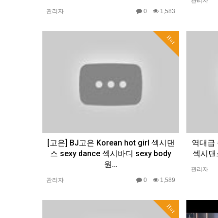
관리자
관리자
0
1,583
Hot
[고은] BJ고은 Korean hot girl 섹시댄
역대급 
스 sexy dance 섹시바디 sexy body
섹시댄스
원…
관리자
관리자
0
1,589
Hot