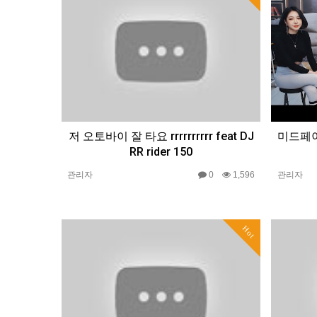
저 오토바이 잘 타요 rrrrrrrrrr feat DJ
미드페
RR rider 150
관리자
0
1,596
관리자
Hot