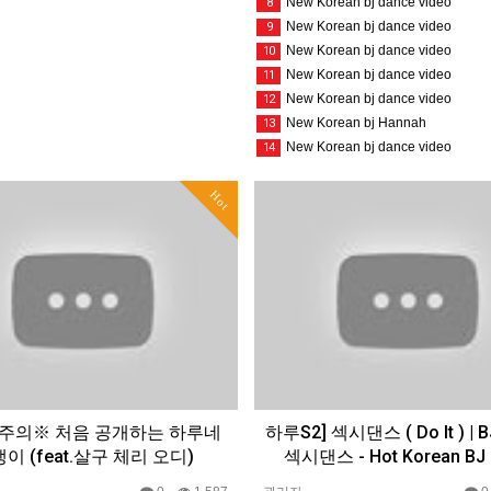
New Korean bj dance video
8
New Korean bj dance video
9
New Korean bj dance video
10
New Korean bj dance video
11
New Korean bj dance video
12
New Korean bj Hannah
13
New Korean bj dance video
14
Hot
주의※ 처음 공개하는 하루네
하루S2] 섹시댄스 ( Do It ) | B
이 (feat.살구 체리 오디)
섹시댄스 - Hot Korean BJ g