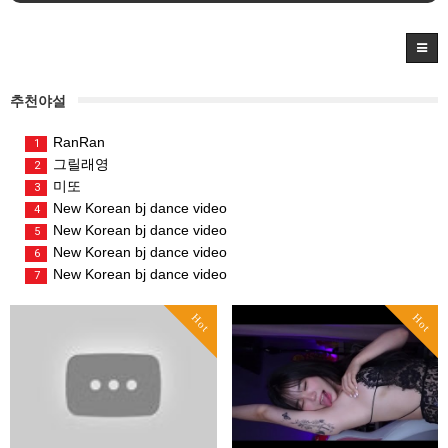
추천야설
RanRan
1
그릴래영
2
미또
3
New Korean bj dance video
4
New Korean bj dance video
5
New Korean bj dance video
6
New Korean bj dance video
7
Hot
Hot