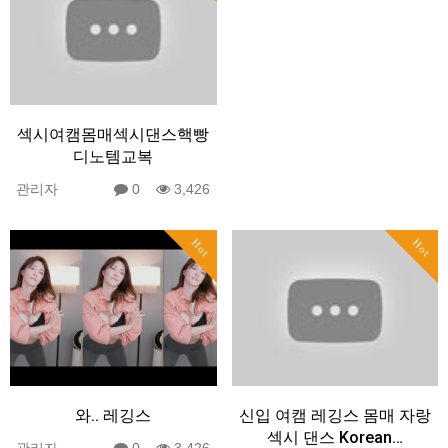
섹시여캠몸매섹시댄스핵빵
디노템교복
관리자
0
3,426
Hot
Hot
와.. 레깅스
신입 여캠 레깅스 몸매 자랑
섹시 댄스 Korean…