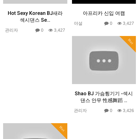
Hot Sexy Korean BJ새라
아프리카 신입 여캠
섹시댄스 Se…
야설
0
3,427
관리자
0
3,427
Hot
Shao BJ 가슴튕기기 -섹시
댄스 안무 性感舞蹈 …
관리자
0
3,426
Hot