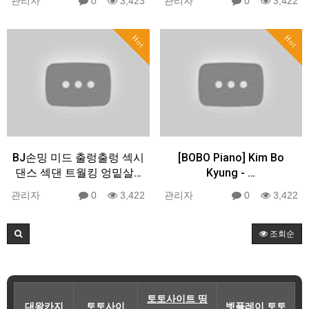
관리자
0
3,423
관리자
0
3,422
Hot
Hot
BJ손밍 미드 출렁출렁 섹시
[BOBO Piano] Kim Bo
댄스 섹댄 트월킹 엉밑살…
Kyung - …
관리자
0
3,422
관리자
0
3,422
조회순
토토사이트 띵
대왕카지
토토사이
벳플레이 토토