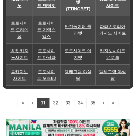
벳
노
트 텐텐벳
사이트
(TTINGBET)
토토사이
토토사이
안전놀이터 룰
파라존코리아
트 도라에
트 지엑스
라벳
카지노 사이트
몽
엑스
빅벳 카지
토토사이
토토사이트 이
카지노사이트
노사이트
트 마닐라
지벳
유로88
솔카지노
토토사이
텔레그램 야설
텔레그램 야설
사이트
트 오즈88
탑
탑
31
32
33
34
35