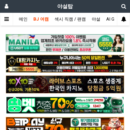
야설탑
메인
BJ 여캠
섹시 직캠 / 팬캠
야설
AI GIRL