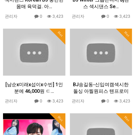
몸매 육덕걸. 아…
스 섹시댄스 Se…
관리자
0
3,423
관리자
0
3,423
Hot
Hot
[남순x미래x섭이x수빈] 1인
BJ송길동-신입여캠섹시한
분에 46,000원 ㄷ…
돌싱 아찔원피스 텐프로미
관리자
0
3,423
관리자
0
3,423
Hot
Hot