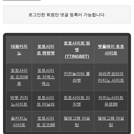
로그인한 회원만 댓글 등록이 가능합니다.
토토사이트 띵
대왕카지
토토사이
벳플레이 토토
벳
노
트 텐텐벳
사이트
(TTINGBET)
토토사이
토토사이
안전놀이터 룰
파라존코리아
트 도라에
트 지엑스
라벳
카지노 사이트
몽
엑스
빅벳 카지
토토사이
토토사이트 이
카지노사이트
노사이트
트 마닐라
지벳
유로88
솔카지노
토토사이
텔레그램 야설
텔레그램 야설
사이트
트 오즈88
탑
탑