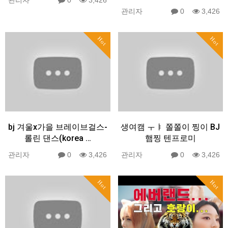
관리자
0
3,426
관리자
0
3,426
Hot
Hot
bj 겨울x가을 브레이브걸스-
생여캠 ㅜㅑ 쫄쫄이 찡이 BJ
롤린 댄스(korea …
햄찡 텐프로미
관리자
0
3,426
관리자
0
3,426
Hot
Hot