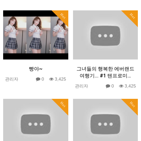
Hot
Hot
빵야~
그녀들의 행복한 에버랜드
여행기... #1 텐프로미…
관리자
0
3,425
관리자
0
3,425
Hot
Hot