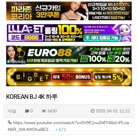
KOREAN BJ 4K 하루
야설
0
3430
2025.04.01 12:21
https://www.youtube.com/watch?v=0V9E1nuDi8Y&list=PLna
N6R_0tA-KftOhaBE2…
+ 671