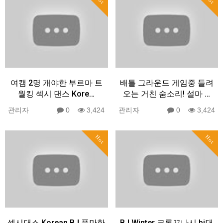
여캠 2명 개야한 부르마 트
배틀 그라운드 게임중 들려
월킹 섹시 댄스 Kore…
오는 거친 숨소리! 설마 …
관리자
0
3,424
관리자
0
3,424
Hot
Hot
섹시댄스 Korean BJ 풍만한
BJ Winter 크롭끈나시 bj댄