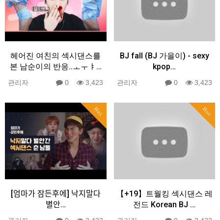
헤어진 여친의 섹시댄스를
BJ fall (BJ 가을이) - sexy
본 남순이의 반응..ㅗㅜㅑ…
kpop…
관리자
0
3,423
관리자
0
3,423
Hot
Hot
[엄마가 잠든후에] 낙지말다
【+19】트월킹 섹시댄스 레
별안…
전드 Korean BJ …