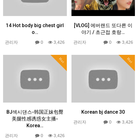
14 Hot body big chest girl
[VLOG] 에버랜드 또다른 이
o…
야기 / 초근접 호랑…
관리자
0
3,426
관리자
0
3,426
Hot
Hot
BJ섹시댄스-韩国正妹包臀
Korean bj dance 30
美腿性感诱惑女主播-
관리자
0
3,426
Korea…
관리자
0
3,426