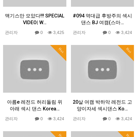
액기스만 모았다!!! SPECIAL
#094 역대급 후방주의 섹시
VIDEO| W…
댄스 BJ 여캠(스마…
관리자
0
3,425
관리자
0
3,424
Hot
Hot
아름e 레전드 허리돌림 위
20살 여캠 박하악 레전드 고
아래 섹시 댄스 Korea…
양이자세 섹시댄스 Ko…
관리자
0
3,424
관리자
0
3,424
Hot
Hot