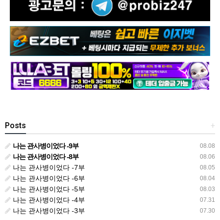
Posts
+
나는 관사병이었다 -9부
08.08
나는 관사병이었다 -8부
08.06
나는 관사병이었다 -7부
08.05
나는 관사병이었다 -6부
08.04
나는 관사병이었다 -5부
08.03
나는 관사병이었다 -4부
07.31
나는 관사병이었다 -3부
07.30