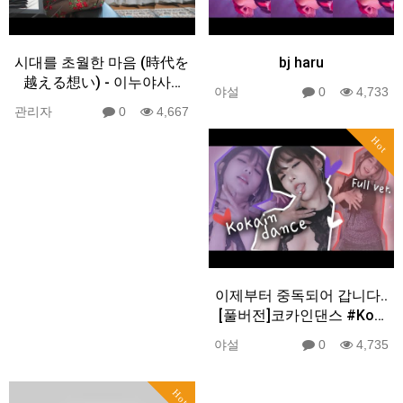
시대를 초월한 마음 (時代を
bj haru
越える想い) - 이누야사…
야설
0
4,733
관리자
0
4,667
Hot
이제부터 중독되어 갑니다..
[풀버전]코카인댄스 #Ko…
야설
0
4,735
Hot