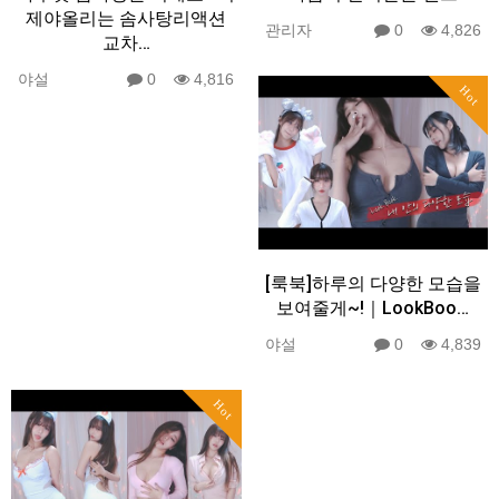
제야올리는 솜사탕리액션
관리자
0
4,826
교차…
야설
0
4,816
Hot
[룩북]하루의 다양한 모습을
보여줄게~!｜LookBoo…
야설
0
4,839
Hot