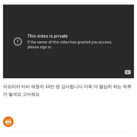
아프리카 티비 애청자 10만 명 감사합니다 더욱 더 열심히 하는 하루
가 될게요 고마워요