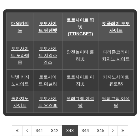
토토사이트 띵
대왕카지
토토사이
벳플레이 토토
벳
노
트 텐텐벳
사이트
(TTINGBET)
토토사이
토토사이
안전놀이터 룰
파라존코리아
트 도라에
트 지엑스
라벳
카지노 사이트
몽
엑스
빅벳 카지
토토사이
토토사이트 이
카지노사이트
노사이트
트 마닐라
지벳
유로88
솔카지노
토토사이
텔레그램 야설
텔레그램 야설
사이트
트 오즈88
탑
탑
341
342
343
344
345