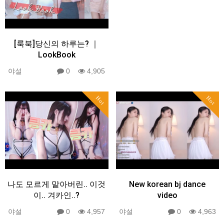
[룩북]당신의 하루는? ｜
LookBook
야설
0
4,905
Hot
Hot
나도 모르게 맡아버린.. 이것
New korean bj dance
이.. 겨카인..?
video
야설
0
4,957
야설
0
4,963