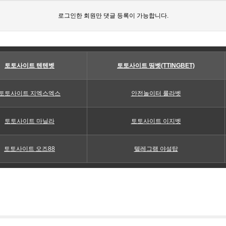
로그인한 회원만 댓글 등록이 가능합니다.
토토사이트 텐텐벳
토토사이트 띵벳(TTINGBET)
토토사이트 지엑스엑스
안전놀이터 룰라벳
토토사이트 마닐라
토토사이트 이지벳
토토사이트 오즈88
텔레그램 야설탑