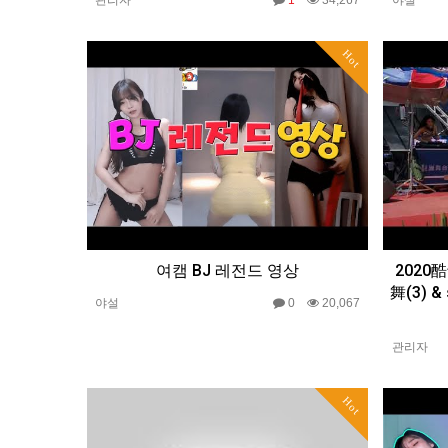
Hot
여캠 BJ 레전드 영상
2020
舞(3) &
야설
0
20,067
관리자
Hot