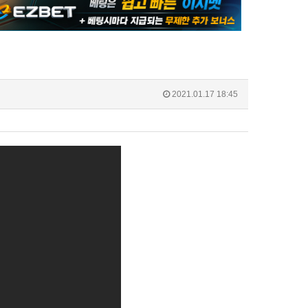
2021.01.17 18:45