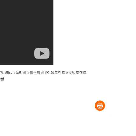
 #벗방BJ #풀티비 #팝콘티비 #야동토렌트 #벗방토렌트
야짤