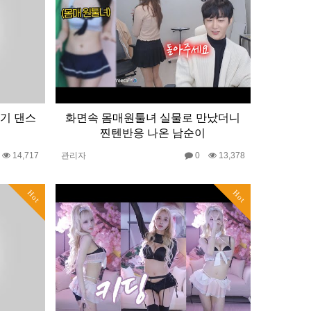
기 댄스
화면속 몸매원툴녀 실물로 만났더니
찐텐반응 나온 남순이
0
14,717
관리자
0
13,378
Hot
Hot