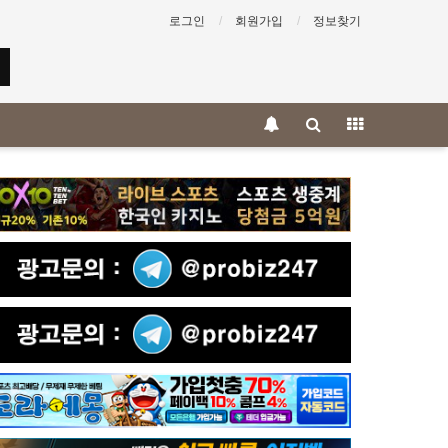
로그인
회원가입
정보찾기