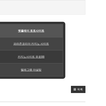
벳플레이 토토사이트
파라존코리아 카지노 사이트
카지노사이트 유로88
텔레그램 야설탑
목록