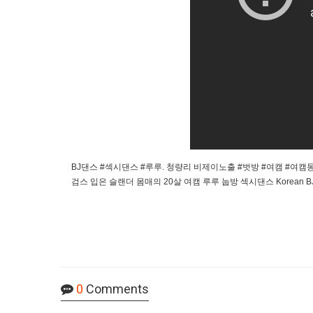
BJ댄스 #섹시댄스 #루루. 청량리 비제이노출 #벗방 #여캠 #여캠동영상
검스 입은 슬랜더 몸매의 20살 여캠 루루 눕방 섹시댄스 Korean BJ
0
Comments