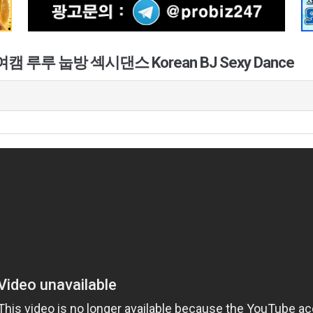
루루 눕방 섹시댄스 Korean BJ Sexy Dance