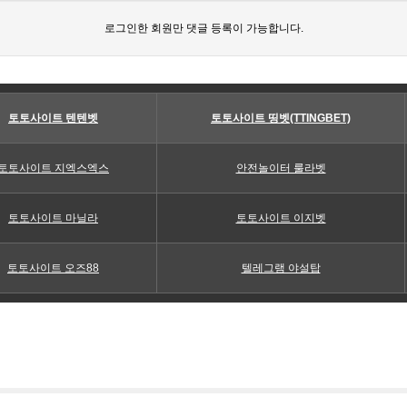
로그인한 회원만 댓글 등록이 가능합니다.
토토사이트 텐텐벳
토토사이트 띵벳(TTINGBET)
토토사이트 지엑스엑스
안전놀이터 룰라벳
토토사이트 마닐라
토토사이트 이지벳
토토사이트 오즈88
텔레그램 야설탑