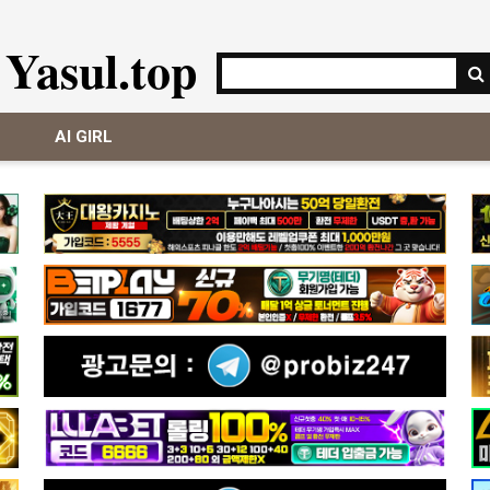
Yasul.top
AI GIRL