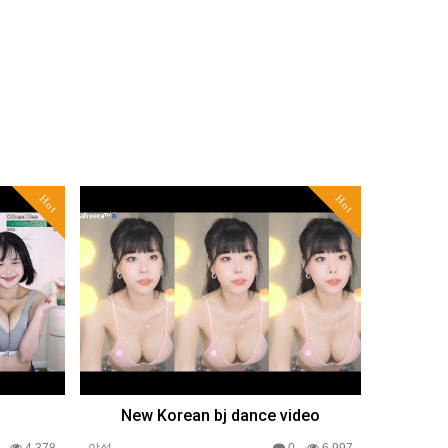
Hot
Hot
New Korean bj dance video
0
4,378
야설
0
6,997