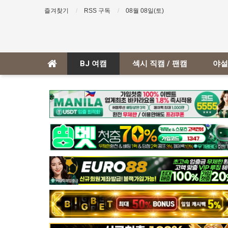
즐겨찾기
RSS 구독
08월 08일(토)
BJ 여캠
섹시 직캠 / 팬캠
야설