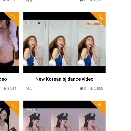
Hot
Hot
deo
New Korean bj dance video
0
8,144
야설
0
1,655
Hot
Hot