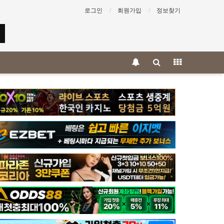
로그인
회원가입
정보찾기