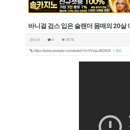
바니걸 검스 입은 슬랜더 몸매의 20살 여캠 
관리자
0
3578
https://www.youtube.com/watch?v=9YwjuJB2B2E
+ 881