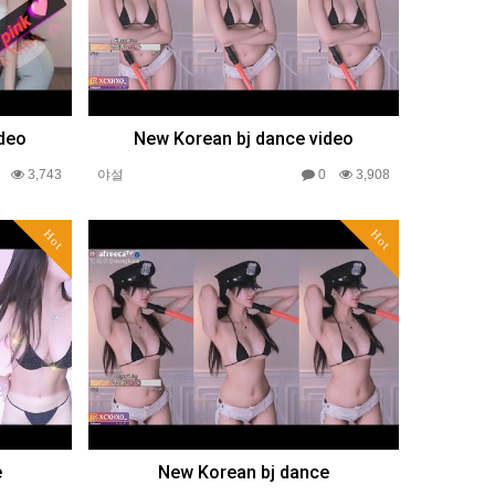
deo
New Korean bj dance video
0
3,743
야설
0
3,908
Hot
Hot
e
New Korean bj dance