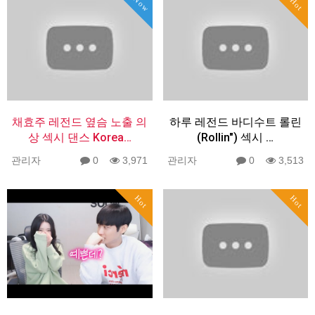
Now
Hot
채효주 레전드 옆슴 노출 의
하루 레전드 바디수트 롤린
상 섹시 댄스 Korea…
(Rollin") 섹시 …
관리자
0
3,971
관리자
0
3,513
Hot
Hot