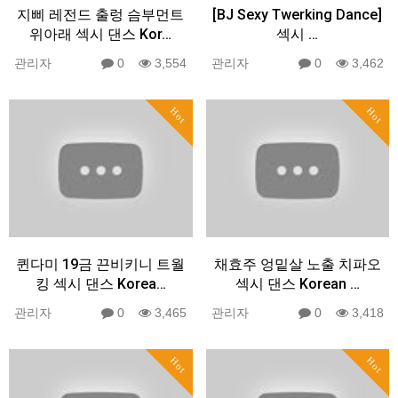
지삐 레전드 출렁 슴부먼트
[BJ Sexy Twerking Dance]
위아래 섹시 댄스 Kor…
섹시 …
관리자
0
3,554
관리자
0
3,462
Hot
Hot
퀸다미 19금 끈비키니 트월
채효주 엉밑살 노출 치파오
킹 섹시 댄스 Korea…
섹시 댄스 Korean …
관리자
0
3,465
관리자
0
3,418
Hot
Hot