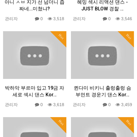
아니 ㅅㅂ 지가 선 넘더니 즙
혜밍 섹시 리액션 댄스 -
짜네...미쳤냐?
JUST BLOW 경찰 …
관리자
0
3,518
관리자
0
3,546
Hot
Hot
박하악 부르마 입고 19금 자
퀸다미 비키니 출렁출렁 슴
세로 섹시 댄스 Kor…
부먼트 경운기 댄스 Kor…
관리자
0
3,618
관리자
0
3,459
Hot
Hot