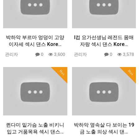
박하악 부르마 엉덩이 고양
I컵 요가선생님 레전드 몸매
이자세 섹시 댄스 Kore…
자랑 섹시 댄스 Kore…
관리자
0
3,600
관리자
0
3,578
Hot
Hot
퀸다미 밑가슴 노출 비키니
박하악 옆속살 다 보이는 19
입고 거품목욕 섹시 댄스…
금 노출 의상 섹시 댄…