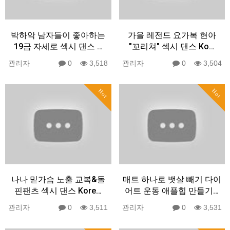
박하악 남자들이 좋아하는
가을 레전드 요가복 현아
19금 자세로 섹시 댄스 …
"꼬리쳐" 섹시 댄스 Ko…
관리자
0
3,518
관리자
0
3,504
Hot
Hot
나나 밑가슴 노출 교복&돌
매트 하나로 뱃살 빼기 다이
핀팬츠 섹시 댄스 Kore…
어트 운동 애플힙 만들기…
관리자
0
3,511
관리자
0
3,531