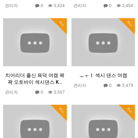
관리자
0
3,424
관리자
0
3,454
Hot
Hot
치어리더 출신 육덕 여캠 꽉
ㅗㅜㅑ 섹시 댄스 여캠
꽉 오토바이 섹시댄스 K…
관리자
0
3,479
관리자
0
3,557
Hot
Hot