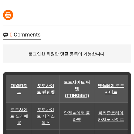
0
Comments
로그인한 회원만 댓글 등록이 가능합니다.
토토사이트 띵
대왕카지
토토사이
벳플레이 토토
벳
노
트 텐텐벳
사이트
(TTINGBET)
토토사이
토토사이
안전놀이터 룰
파라존코리아
트 도라에
트 지엑스
라벳
카지노 사이트
몽
엑스