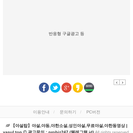
반응형 구글광고 등
Previous
Next
이용안내
문의하기
PC버전
【야설탑】야설,야동,야한소설,성인야설,무료야설,야한동영상 |
yasul.top
광고문의 : probiz247 (텔레그램 id)
All rights reserved.