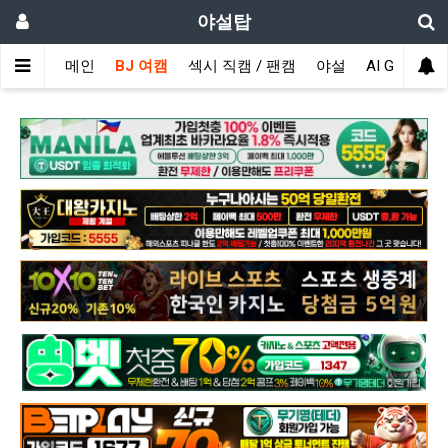
야설탑
메인
BJ 여캠
섹시 직캠 / 팬캠
야설
AI GIRL