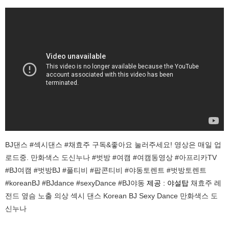
BJ댄스 #섹시댄스 #채효주 구독&좋아요 눌러주세요! 영상은 매일 업
로드중. 만화색스 도신누나 #벗방 #여캠 #여캠동영상 #아프리카TV
#BJ여캠 #벗방BJ #풀티비 #팝콘티비 #야동토렌트 #벗방토렌트
#koreanBJ #BJdance #sexyDance #BJ야동
제공 : 야설탑
채효주 레
전드 옆슴 노출 의상 섹시 댄스 Korean BJ Sexy Dance 만화색스 도
신누나