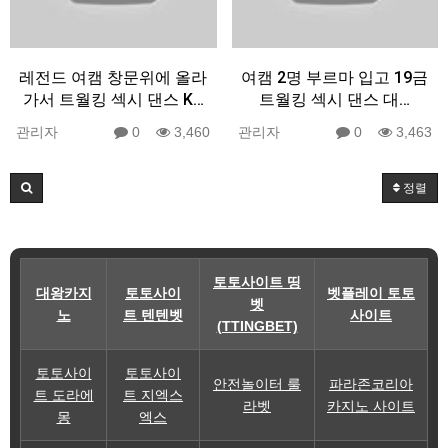
레전드 여캠 창문위에 올라
여캠 2명 부르마 입고 19금
가서 트월킹 섹시 댄스 K…
트월킹 섹시 댄스 대…
관리자
0
3,460
관리자
0
3,463
정렬
토토사이트 띵
대왕카지
토토사이
벳플레이 토토
벳
노
트 텐텐벳
사이트
(TTINGBET)
토토사이
토토사이
안전놀이터 룰
파라존코리아
트 도라에
트 지엑스
라벳
카지노 사이트
몽
엑스