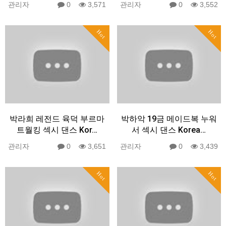
관리자
0
3,571
관리자
0
3,552
Hot
Hot
박라희 레전드 육덕 부르마
박하악 19금 메이드복 누워
트월킹 섹시 댄스 Kor…
서 섹시 댄스 Korea…
관리자
0
3,651
관리자
0
3,439
Hot
Hot