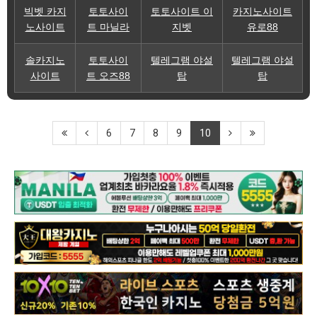
빅벳 카지
토토사이
토토사이트 이
카지노사이트
노사이트
트 마닐라
지벳
유로88
솔카지노
토토사이
텔레그램 야설
텔레그램 야설
사이트
트 오즈88
탑
탑
6
7
8
9
10