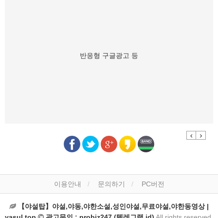
반응형 구글광고 등
Previous
Next
이용안내
문의하기
PC버전
【야설탑】야설,야동,야한소설,성인야설,무료야설,야한동영상 |
yasul.top
광고문의 : probiz247 (텔레그램 id)
All rights reserved.