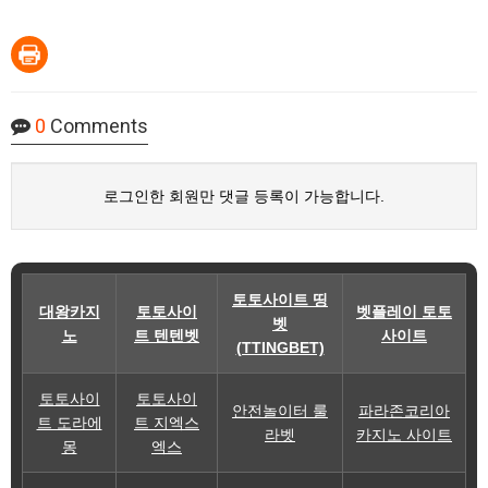
0
Comments
로그인한 회원만 댓글 등록이 가능합니다.
토토사이트 띵
대왕카지
토토사이
벳플레이 토토
벳
노
트 텐텐벳
사이트
(TTINGBET)
토토사이
토토사이
안전놀이터 룰
파라존코리아
트 도라에
트 지엑스
라벳
카지노 사이트
몽
엑스