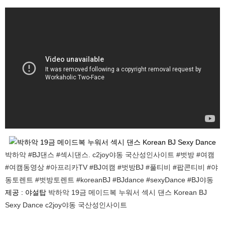
박하악 #BJ댄스 #섹시댄스. c2joy야동 국산성인사이트 #벗방 #여캠
#여캠동영상 #아프리카TV #BJ여캠 #벗방BJ #풀티비 #팝콘티비 #야
동토렌트 #벗방토렌트 #koreanBJ #BJdance #sexyDance #BJ야동
제공 : 야설탑
박하악 19금 메이드복 누워서 섹시 댄스 Korean BJ
Sexy Dance c2joy야동 국산성인사이트