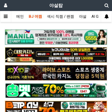
야설탑
메인
BJ 여캠
섹시 직캠 / 팬캠
야설
AI GIRL