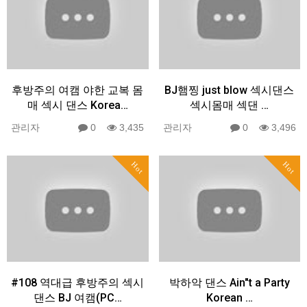
후방주의 여캠 야한 교복 몸
BJ햄찡 just blow 섹시댄스
매 섹시 댄스 Korea…
섹시몸매 섹댄 …
관리자
0
3,435
관리자
0
3,496
Hot
Hot
#108 역대급 후방주의 섹시
박하악 댄스 Ain"t a Party
댄스 BJ 여캠(PC…
Korean …