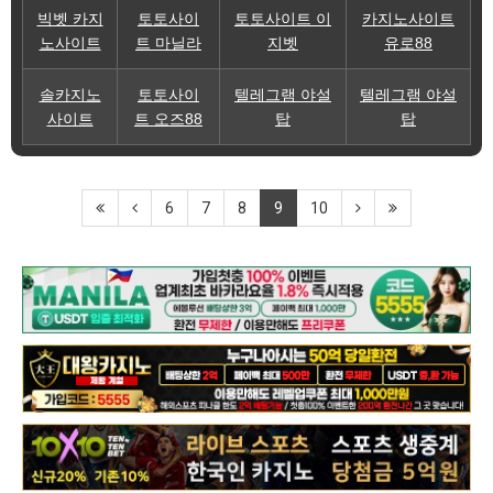
빅벳 카지
토토사이
토토사이트 이
카지노사이트
노사이트
트 마닐라
지벳
유로88
솔카지노
토토사이
텔레그램 야설
텔레그램 야설
사이트
트 오즈88
탑
탑
6
7
8
9
10