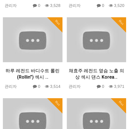
관리자
0
3,528
관리자
0
3,520
Hot
Hot
하루 레전드 바디수트 롤린
채효주 레전드 옆슴 노출 의
(Rollin") 섹시 …
상 섹시 댄스 Korea…
관리자
0
3,514
관리자
0
3,971
Hot
Hot