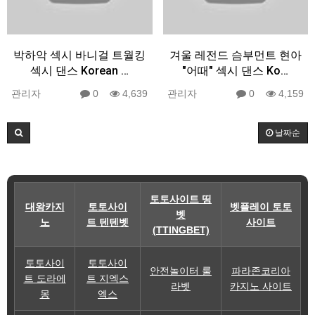
박하악 섹시 바니걸 트월킹
겨울 레전드 슴부먼트 현아
섹시 댄스 Korean …
"어때" 섹시 댄스 Ko…
관리자
0
4,639
관리자
0
4,159
날짜순
토토사이트 띵
대왕카지
토토사이
벳플레이 토토
벳
노
트 텐텐벳
사이트
(TTINGBET)
토토사이
토토사이
안전놀이터 룰
파라존코리아
트 도라에
트 지엑스
라벳
카지노 사이트
몽
엑스