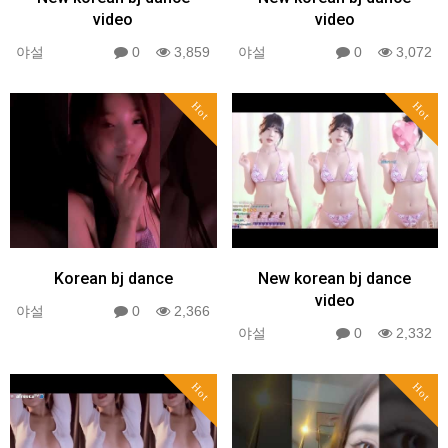
video
video
야설
0
3,859
야설
0
3,072
Hot
Hot
Korean bj dance
New korean bj dance
video
야설
0
2,366
야설
0
2,332
Hot
Hot