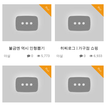
Hot
Hot
불금엔 역시 인형뽑기
히찌로그 | 가구점 쇼핑
야설
0
5,773
야설
0
6,933
Hot
Hot