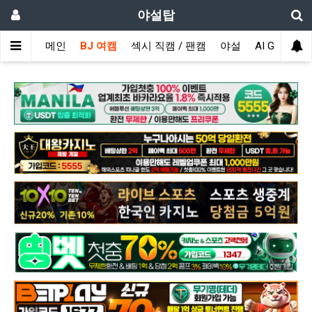
야설탑
메인
BJ 여캠
섹시 직캠 / 팬캠
야설
AI GIRL