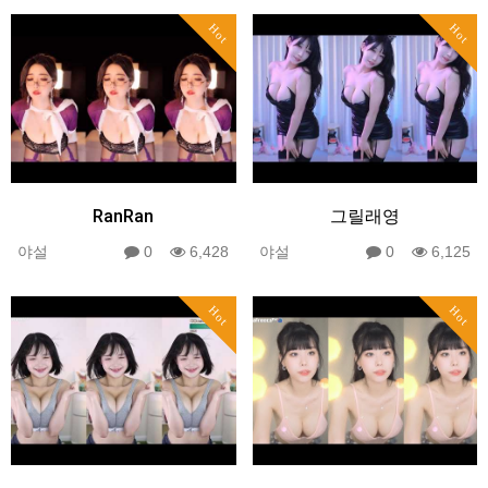
Hot
Hot
RanRan
그릴래영
야설
0
6,428
야설
0
6,125
Hot
Hot