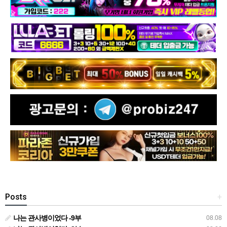
Posts
+
나는 관사병이었다 -9부
08.08