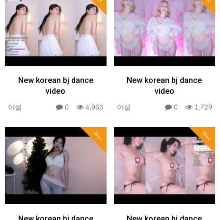
New korean bj dance
New korean bj dance
video
video
야설
0
4,963
야설
0
1,729
Hot
Hot
New korean bj dance
New korean bj dance