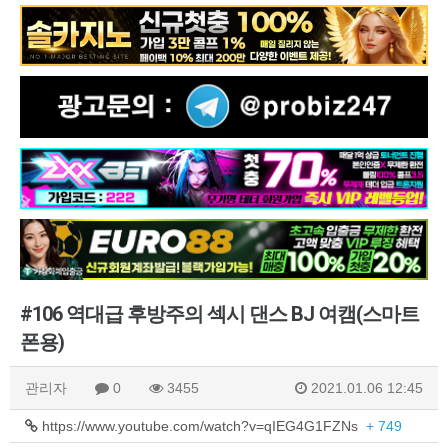
#106 역대급 후방주의 섹시 댄스 BJ 여캠(스마트
폰용)
관리자
0
3455
2021.01.06 12:45
https://www.youtube.com/watch?v=qIEG4G1FZNs
+ 749