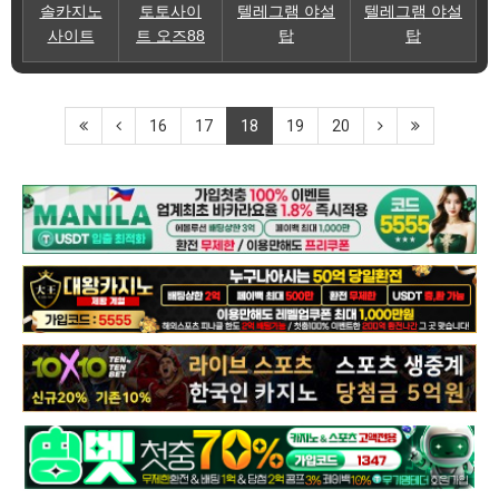
솔카지노
토토사이
텔레그램 야설
텔레그램 야설
사이트
트 오즈88
탑
탑
16
17
18
19
20