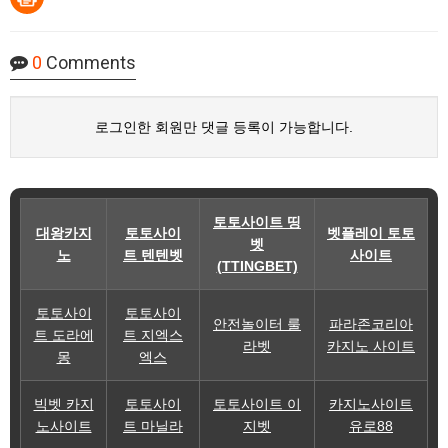
0
Comments
로그인한 회원만 댓글 등록이 가능합니다.
토토사이트 띵
대왕카지
토토사이
벳플레이 토토
벳
노
트 텐텐벳
사이트
(TTINGBET)
토토사이
토토사이
안전놀이터 룰
파라존코리아
트 도라에
트 지엑스
라벳
카지노 사이트
몽
엑스
빅벳 카지
토토사이
토토사이트 이
카지노사이트
노사이트
트 마닐라
지벳
유로88