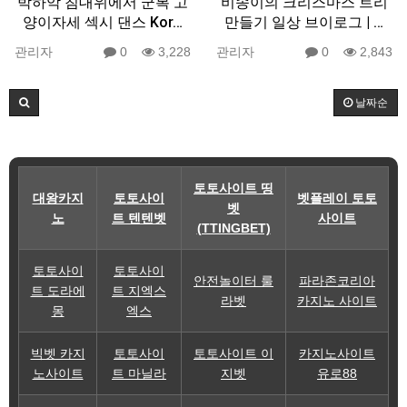
박하악 침대위에서 군복 고
비송이의 크리스마스 트리
양이자세 섹시 댄스 Kor…
만들기 일상 브이로그 | …
관리자
0
3,228
관리자
0
2,843
날짜순
토토사이트 띵
대왕카지
토토사이
벳플레이 토토
벳
노
트 텐텐벳
사이트
(TTINGBET)
토토사이
토토사이
안전놀이터 룰
파라존코리아
트 도라에
트 지엑스
라벳
카지노 사이트
몽
엑스
빅벳 카지
토토사이
토토사이트 이
카지노사이트
노사이트
트 마닐라
지벳
유로88