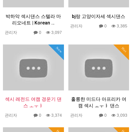
박하악 섹시댄스 스텔라 마
bj랑 고양이자세 섹시댄스
리오네트 | Korean …
관리자
0
3,385
관리자
0
3,097
Now
Hot
섹시 레전드 여캠 경운기 댄
훌륭한 미드다 아프리카 여
스 ㅗㅜㅑ
캠 섹시 ㅗㅜㅑ 댄스
관리자
0
3,374
관리자
0
3,093