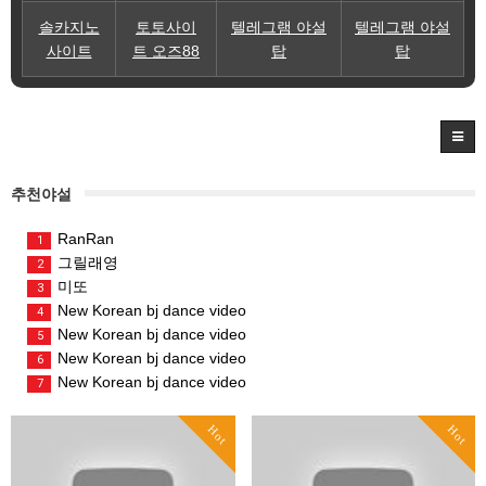
솔카지노
토토사이
텔레그램 야설
텔레그램 야설
사이트
트 오즈88
탑
탑
추천야설
RanRan
1
그릴래영
2
미또
3
New Korean bj dance video
4
New Korean bj dance video
5
New Korean bj dance video
6
New Korean bj dance video
7
Hot
Hot