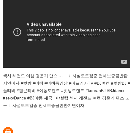
섹시 레전드 여캠 경운기 댄스 ㅗㅜㅑ 사설토토검증 전세보증금반환
지연이자 #벗방 #여캠 #여캠동영상 #아프리카TV #BJ여캠 #벗방BJ #
풀티비 #팝콘티비 #야동토렌트 #벗방토렌트 #koreanBJ #BJdance
#sexyDance #BJ야동
제공 : 야설탑
섹시 레전드 여캠 경운기 댄스 ㅗ
ㅜㅑ 사설토토검증 전세보증금반환지연이자