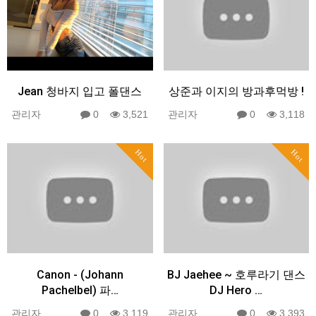
Jean 청바지 입고 폴댄스
상준과 이지의 방과후먹방 !
관리자
0
3,521
관리자
0
3,118
Hot
Hot
Canon - (Johann
BJ Jaehee ~ 호루라기 댄스
Pachelbel) 파…
DJ Hero …
관리자
0
3,119
관리자
0
3,393