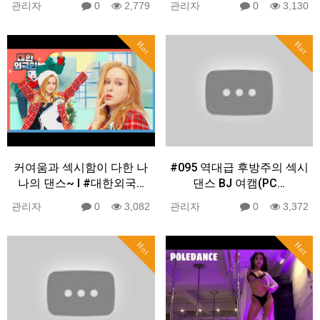
관리자
0
2,779
관리자
0
3,130
Hot
Hot
커여움과 섹시함이 다한 나
#095 역대급 후방주의 섹시
나의 댄스~ l #대한외국…
댄스 BJ 여캠(PC…
관리자
0
3,082
관리자
0
3,372
Hot
Hot