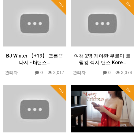
Hot
Hot
BJ Winter 【+19】 크롭끈
여캠 2명 개야한 부르마 트
나시 - bj댄스…
월킹 섹시 댄스 Kore…
관리자
0
3,017
관리자
0
3,374
Hot
Hot