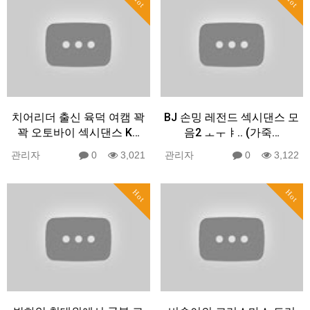
Hot
Hot
치어리더 출신 육덕 여캠 꽉
BJ 손밍 레전드 섹시댄스 모
꽉 오토바이 섹시댄스 K…
음2 ㅗㅜㅑ.. (가죽…
관리자
0
3,021
관리자
0
3,122
Hot
Hot