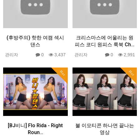
(후방주의) 핫한 여캠 섹시
크리스마스에 어울리는 원
댄스
피스 코디 원피스 룩북 Ch…
관리자
0
3,437
관리자
0
2,991
Hot
Hot
[BJ비니] Flo Rida - Right
불 이모티콘 하나면 끝나는
Roun…
영상