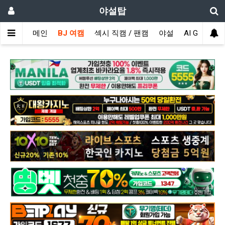
야설탑
메인
BJ 여캠
섹시 직캠 / 팬캠
야설
AI GIRL