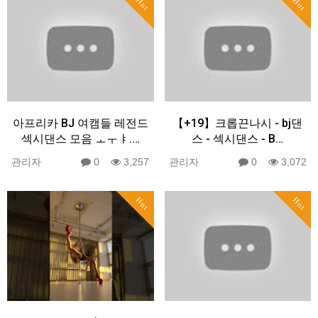
Hot
Hot
아프리카 BJ 여캠들 레전드
【+19】크롭끈나시 - bj댄
섹시댄스 모음 ㅗㅜㅑ.…
스 - 섹시댄스 - B…
관리자
0
3,257
관리자
0
3,072
Hot
Hot