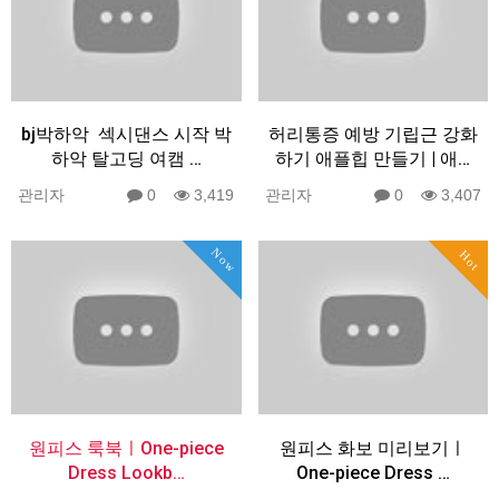
bj박하악 ️ 섹시댄스 시작️ 박
허리통증 예방 기립근 강화
하악 탈고딩 여캠 …
하기 애플힙 만들기 | 애…
관리자
0
3,419
관리자
0
3,407
Now
Hot
원피스 룩북ㅣOne-piece
원피스 화보 미리보기ㅣ
Dress Lookb…
One-piece Dress …