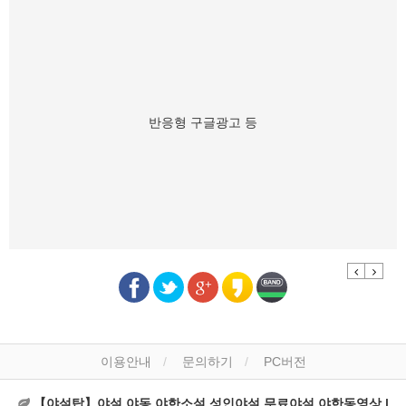
반응형 구글광고 등
Previous
Next
이용안내
문의하기
PC버전
【야설탑】야설,야동,야한소설,성인야설,무료야설,야한동영상 |