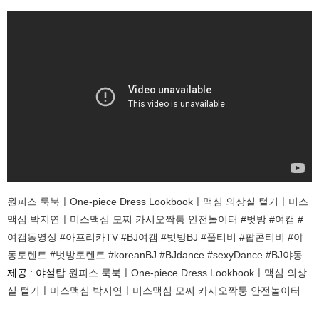
원피스 룩북ㅣOne-piece Dress Lookbookㅣ맥심 의상실 털기ㅣ미스
맥심 박지연ㅣ미스맥심 모찌 카시오짝퉁 안전놀이터 #벗방 #여캠 #
여캠동영상 #아프리카TV #BJ여캠 #벗방BJ #풀티비 #팝콘티비 #야
동토렌트 #벗방토렌트 #koreanBJ #BJdance #sexyDance #BJ야동
제공 : 야설탑
원피스 룩북ㅣOne-piece Dress Lookbookㅣ맥심 의상
실 털기ㅣ미스맥심 박지연ㅣ미스맥심 모찌 카시오짝퉁 안전놀이터