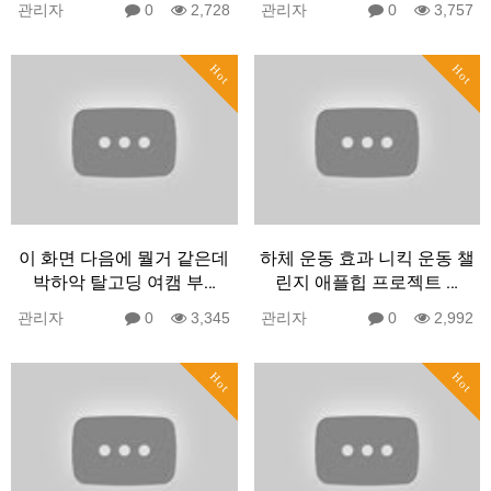
관리자
0
2,728
관리자
0
3,757
Hot
Hot
이 화면 다음에 뭘거 같은데
하체 운동 효과 니킥 운동 챌
박하악 탈고딩 여캠 부…
린지 애플힙 프로젝트 …
관리자
0
3,345
관리자
0
2,992
Hot
Hot