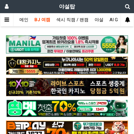
야설탑
메인
BJ 여캠
섹시 직캠 / 팬캠
야설
AI GIRL