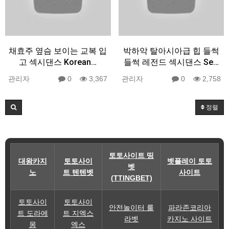
채효주 옆슴 보이는 교복 입
박하악 탈아시아급 힙 들썩
고 섹시댄스 Korean…
들썩 레전드 섹시댄스 Se…
관리자
0
3,367
관리자
0
2,758
정렬
토토사이트 띵
대왕카지
토토사이
벳플레이 토토
벳
노
트 텐텐벳
사이트
(TTINGBET)
토토사이
토토사이
안전놀이터 룰
파라존코리아
트 도라에
트 지엑스
라벳
카지노 사이트
몽
엑스