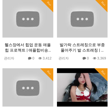
Hot
Hot
헬스장에서 힙업 운동 애플
발가락 스트레칭으로 부종
힙 프로젝트 | 애플힙비송…
풀어주기 발 스트레칭 | …
관리자
0
3,412
관리자
0
3,369
Hot
Hot