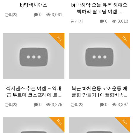
bj랑섹시댄스
bj 박하악 오늘 유독 하얘요
박하악 탈고딩 여캠 …
관리자
0
3,061
관리자
0
3,013
Hot
Hot
섹시댄스 추는 여캠 ~ 역대
복근 하체운동 코어운동 애
급 부르마 코스프레에 트…
플힙 만들기 | 애플힙비송…
관리자
0
3,275
관리자
0
3,397
Hot
Hot