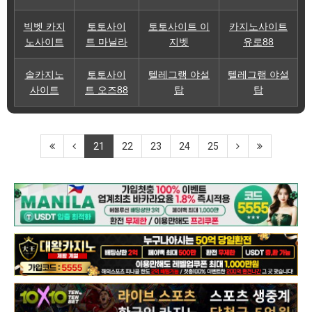
빅벳 카지
토토사이
토토사이트 이
카지노사이트
노사이트
트 마닐라
지벳
유로88
솔카지노
토토사이
텔레그램 야설
텔레그램 야설
사이트
트 오즈88
탑
탑
21
22
23
24
25