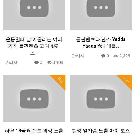
운동할때 잘 어울리는 여러
돌핀팬츠와 댄스 Yadda
가지 돌핀팬츠 코디 핫팬
Yadda Ya | 애플…
츠…
관리자
0
2,329
관리자
0
3,108
Hot
Hot
하루 19금 레전드 의상 노출
햄찡 옆가슴 노출 마이 코스