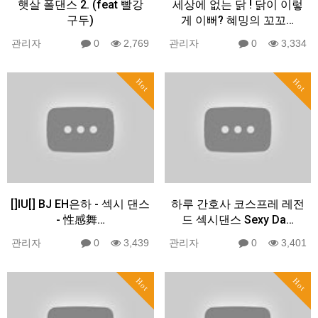
햇살 폴댄스 2. (feat 빨강
세상에 없는 닭 ! 닭이 이렇
구두)
게 이뻐? 혜밍의 꼬꼬…
관리자
0
2,769
관리자
0
3,334
Hot
Hot
[]IU[] BJ EH은하 - 섹시 댄스
하루 간호사 코스프레 레전
- 性感舞…
드 섹시댄스 Sexy Da…
관리자
0
3,439
관리자
0
3,401
Hot
Hot