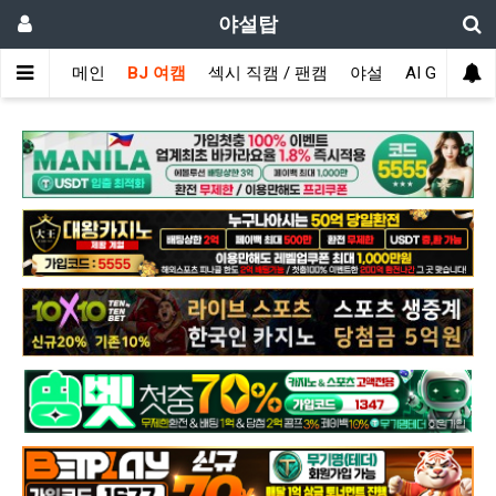
야설탑
메인
BJ 여캠
섹시 직캠 / 팬캠
야설
AI GIRL