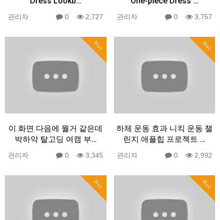
Dress Lookb…
One-piece Dress …
관리자
0
2,727
관리자
0
3,757
Hot
Hot
이 화면 다음에 뭘거 같은데
하체 운동 효과 니킥 운동 챌
박하악 탈고딩 여캠 부…
린지 애플힙 프로젝트 …
관리자
0
3,345
관리자
0
2,992
Hot
Hot