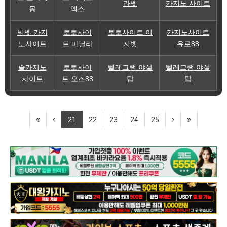
라벳
카지노 사이트
몽
엑스
빅벳 카지
토토사이
토토사이트 이
카지노사이트
노사이트
트 마닐라
지벳
유로88
솔카지노
토토사이
텔레그램 야설
텔레그램 야설
사이트
트 오즈88
탑
탑
21
22
23
24
25