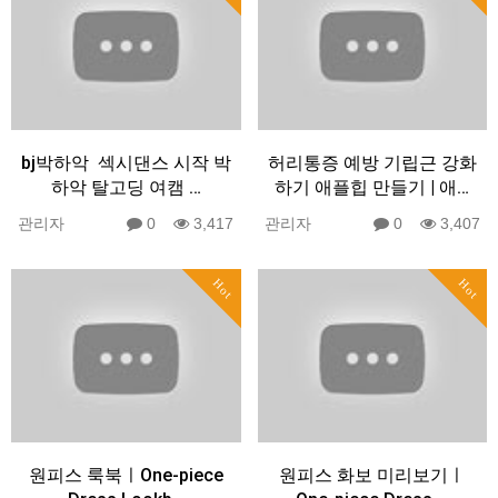
bj박하악 ️ 섹시댄스 시작️ 박
허리통증 예방 기립근 강화
하악 탈고딩 여캠 …
하기 애플힙 만들기 | 애…
관리자
0
3,417
관리자
0
3,407
Hot
Hot
원피스 룩북ㅣOne-piece
원피스 화보 미리보기ㅣ