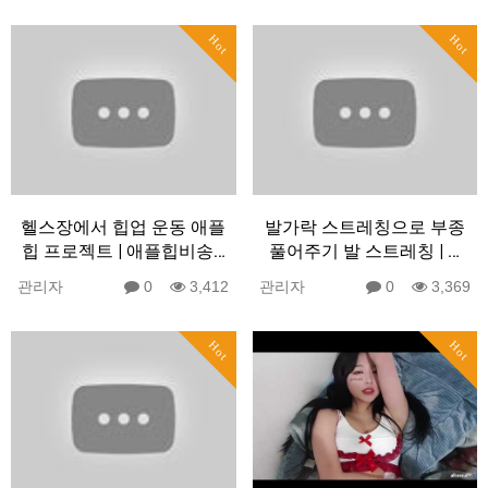
Hot
Hot
헬스장에서 힙업 운동 애플
발가락 스트레칭으로 부종
힙 프로젝트 | 애플힙비송…
풀어주기 발 스트레칭 | …
관리자
0
3,412
관리자
0
3,369
Hot
Hot