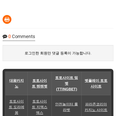
0
Comments
로그인한 회원만 댓글 등록이 가능합니다.
토토사이트 띵
대왕카지
토토사이
벳플레이 토토
벳
노
트 텐텐벳
사이트
(TTINGBET)
토토사이
토토사이
안전놀이터 룰
파라존코리아
트 도라에
트 지엑스
라벳
카지노 사이트
몽
엑스