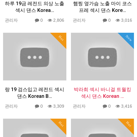
하루 19금 레전드 의상 노출
햄찡 옆가슴 노출 마이 코스
섹시 댄스 Korea…
프레 섹시 댄스 Kore…
관리자
0
2,806
관리자
0
3,016
Now
Hot
랑 19 검스입고 레전드 섹시
박라희 섹시 바니걸 트월킹
댄스 Korean B…
섹시 댄스 Korean …
관리자
0
3,309
관리자
0
3,416
Hot
Hot