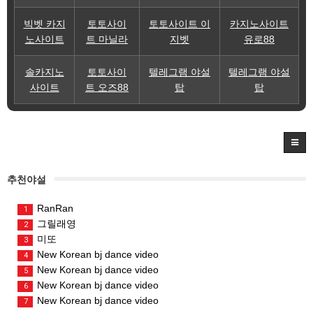
빅벳 카지
토토사이
토토사이트 이
카지노사이트
노사이트
트 마닐라
지벳
유로88
솔카지노
토토사이
텔레그램 야설
텔레그램 야설
사이트
트 오즈88
탑
탑
추천야설
RanRan
1
그릴래영
2
미또
3
New Korean bj dance video
4
New Korean bj dance video
5
New Korean bj dance video
6
New Korean bj dance video
7