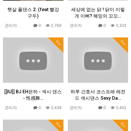
햇살 폴댄스 2. (feat 빨강
세상에 없는 닭 ! 닭이 이렇
구두)
게 이뻐? 혜밍의 꼬꼬…
관리자
0
2,769
관리자
0
3,333
Hot
Hot
[]IU[] BJ EH은하 - 섹시 댄스
하루 간호사 코스프레 레전
- 性感舞…
드 섹시댄스 Sexy Da…
관리자
0
3,439
관리자
0
3,401
Hot
Hot