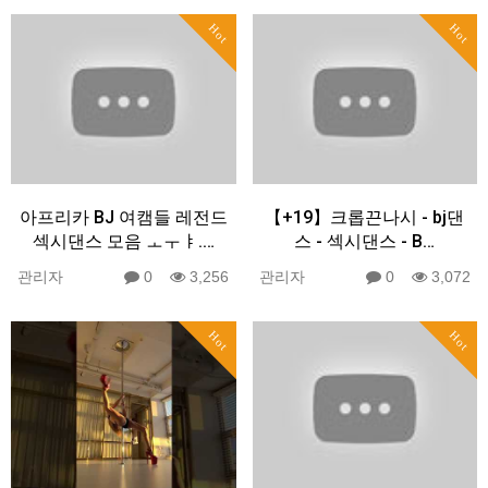
Hot
Hot
아프리카 BJ 여캠들 레전드
【+19】크롭끈나시 - bj댄
섹시댄스 모음 ㅗㅜㅑ.…
스 - 섹시댄스 - B…
관리자
0
3,256
관리자
0
3,072
Hot
Hot