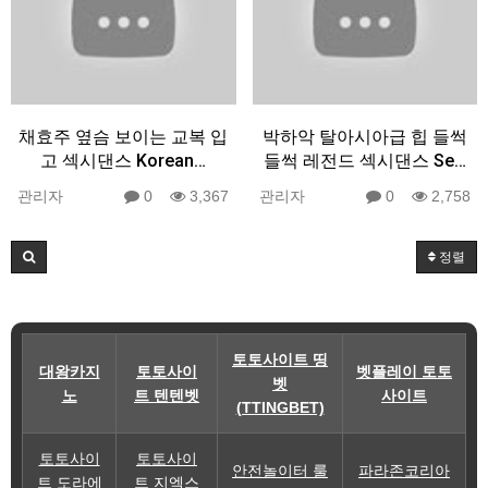
채효주 옆슴 보이는 교복 입
박하악 탈아시아급 힙 들썩
고 섹시댄스 Korean…
들썩 레전드 섹시댄스 Se…
관리자
0
3,367
관리자
0
2,758
정렬
토토사이트 띵
대왕카지
토토사이
벳플레이 토토
벳
노
트 텐텐벳
사이트
(TTINGBET)
토토사이
토토사이
안전놀이터 룰
파라존코리아
트 도라에
트 지엑스