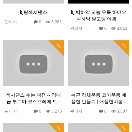
bj랑섹시댄스
bj 박하악 오늘 유독 하얘요
박하악 탈고딩 여캠 …
관리자
0
3,061
관리자
0
3,013
Hot
Hot
섹시댄스 추는 여캠 ~ 역대
복근 하체운동 코어운동 애
급 부르마 코스프레에 트…
플힙 만들기 | 애플힙비송…
관리자
0
3,275
관리자
0
3,397
Hot
Hot