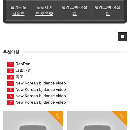
솔카지노
토토사이
텔레그램 야설
텔레그램 야설
사이트
트 오즈88
탑
탑
추천야설
RanRan
1
그릴래영
2
미또
3
New Korean bj dance video
4
New Korean bj dance video
5
New Korean bj dance video
6
New Korean bj dance video
7
Hot
Hot