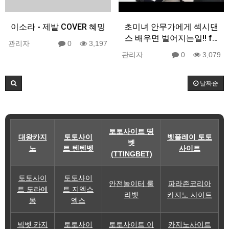
이소라 - 제발 COVER 혜밍
초미녀 안무가에게 섹시댄
스 배우면 벌어지는일!! f…
관리자
0
3,197
관리자
0
3,079
날짜순
토토사이트 띵
대왕카지
토토사이
벳플레이 토토
벳
노
트 텐텐벳
사이트
(TTINGBET)
토토사이
토토사이
안전놀이터 룰
파라존코리아
트 도라에
트 지엑스
라벳
카지노 사이트
몽
엑스
빅벳 카지
토토사이
토토사이트 이
카지노사이트