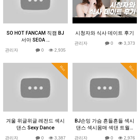
SO HOT FANCAM 직캠 BJ
시청자와 식사 데이트 후기
서아 SEOA ️…
관리자
0
3,373
관리자
0
2,935
Hot
Hot
겨울 위글위글 레전드 섹시
BJ손밍 가슴 흔들흔들 섹시
댄스 Sexy Dance
댄스 섹시몸매 섹댄 트월…
관리자
0
3,387
관리자
0
2,976