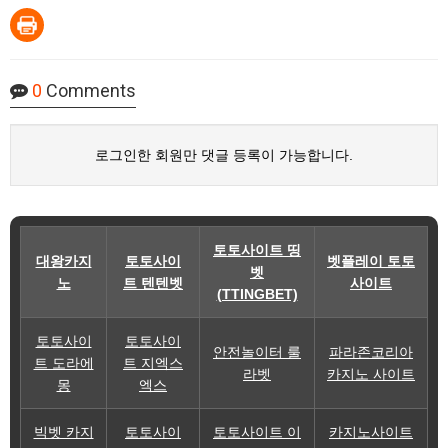
0
Comments
로그인한 회원만 댓글 등록이 가능합니다.
토토사이트 띵
대왕카지
토토사이
벳플레이 토토
벳
노
트 텐텐벳
사이트
(TTINGBET)
토토사이
토토사이
안전놀이터 룰
파라존코리아
트 도라에
트 지엑스
라벳
카지노 사이트
몽
엑스
빅벳 카지
토토사이
토토사이트 이
카지노사이트