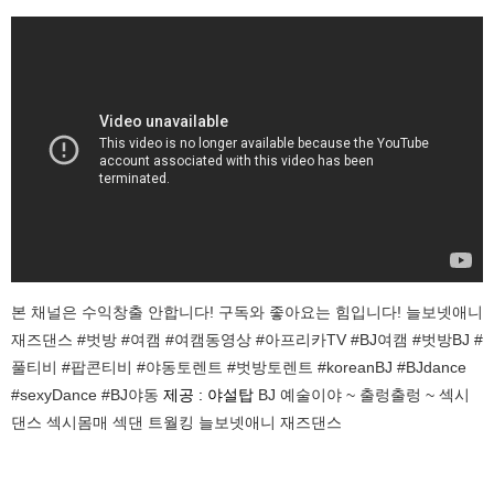
본 채널은 수익창출 안합니다! 구독와 좋아요는 힘입니다! 늘보넷애니
재즈댄스 #벗방 #여캠 #여캠동영상 #아프리카TV #BJ여캠 #벗방BJ #
풀티비 #팝콘티비 #야동토렌트 #벗방토렌트 #koreanBJ #BJdance
#sexyDance #BJ야동
제공 : 야설탑
BJ 예술이야 ~ 출렁출렁 ~ 섹시
댄스 섹시몸매 섹댄 트월킹 늘보넷애니 재즈댄스