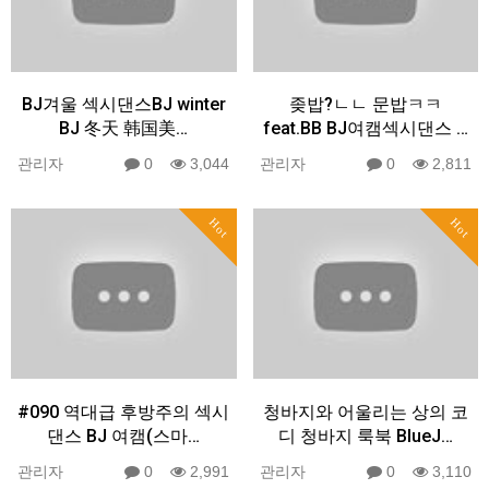
BJ겨울 섹시댄스BJ winter
좆밥?ㄴㄴ 문밥ㅋㅋ
BJ 冬天 韩国美…
feat.BB BJ여캠섹시댄스 …
관리자
0
3,044
관리자
0
2,811
Hot
Hot
#090 역대급 후방주의 섹시
청바지와 어울리는 상의 코
댄스 BJ 여캠(스마…
디 청바지 룩북 BlueJ…
관리자
0
2,991
관리자
0
3,110