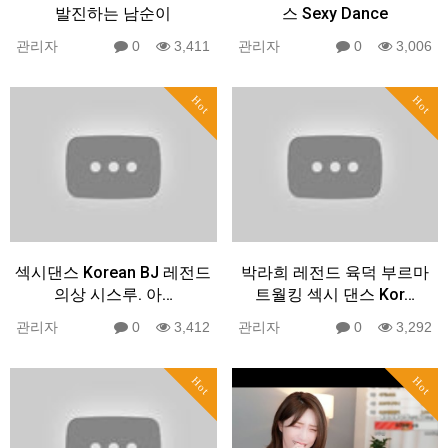
발진하는 남순이
스 Sexy Dance
관리자
0
3,411
관리자
0
3,006
Hot
Hot
섹시댄스 Korean BJ 레전드
박라희 레전드 육덕 부르마
의상 시스루. 아…
트월킹 섹시 댄스 Kor…
관리자
0
3,412
관리자
0
3,292
Hot
Hot