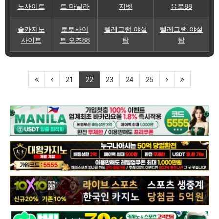
노사이트
트 마닐라
지벳
유로88
솔카지노
토토사이
텔레그램 야설
텔레그램 야설
사이트
트 오즈88
탑
탑
21
22
23
24
25