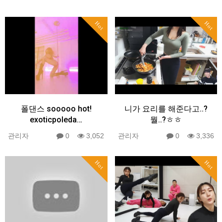
Hot
Hot
폴댄스 sooooo hot!
니가 요리를 해준다고..?
exoticpoleda…
뭘..?ㅎㅎ
관리자
0
3,052
관리자
0
3,336
Hot
Hot