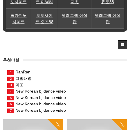
노사이트
트 마닐라
지벳
유로88
솔카지노
토토사이
텔레그램 야설
텔레그램 야설
사이트
트 오즈88
탑
탑
추천야설
RanRan
1
그릴래영
2
미또
3
New Korean bj dance video
4
New Korean bj dance video
5
New Korean bj dance video
6
New Korean bj dance video
7
Hot
Hot