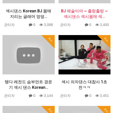
섹시댄스 Korean BJ 몸매
BJ 예술이야 ~ 출렁출렁 ~
지리는 글래머 엉덩…
섹시댄스 섹시몸매 섹…
관리자
0
3,088
관리자
0
3,400
Hot
Hot
탱다 레전드 슴부먼트 경운
섹시 의자댄스 대참사 1초
기 섹시 댄스 Korean…
전ㅋㅋ
관리자
0
3,144
관리자
0
3,451
Hot
Hot