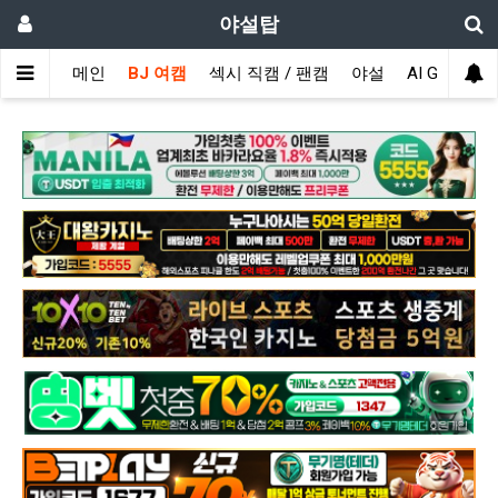
야설탑
메인
BJ 여캠
섹시 직캠 / 팬캠
야설
AI GIRL