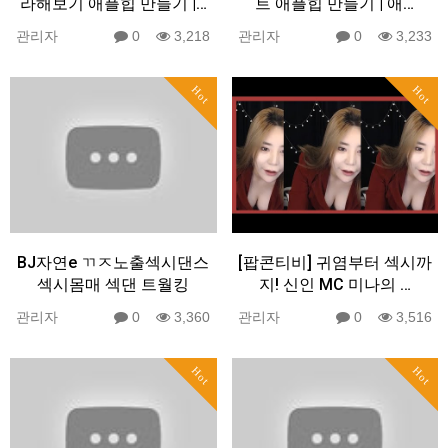
라해보기 애플힙 만들기 |…
트 애플힙 만들기 | 애…
관리자
0
3,218
관리자
0
3,233
Hot
Hot
BJ자연e ㄲㅈ노출섹시댄스
[팝콘티비] 귀염부터 섹시까
섹시몸매 섹댄 트월킹
지! 신인 MC 미나의 …
관리자
0
3,360
관리자
0
3,516
Hot
Hot