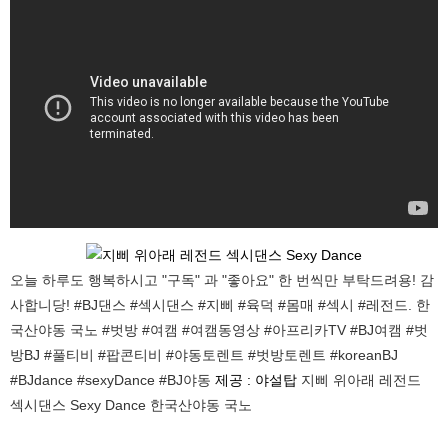
오늘 하루도 행복하시고 "구독" 과 "좋아요" 한 번씩만 부탁드려용! 감
사합니당! #BJ댄스 #섹시댄스 #지삐 #육덕 #몸매 #섹시 #레전드. 한
국산야동 국노 #벗방 #여캠 #여캠동영상 #아프리카TV #BJ여캠 #벗
방BJ #풀티비 #팝콘티비 #야동토렌트 #벗방토렌트 #koreanBJ
#BJdance #sexyDance #BJ야동
제공 : 야설탑
지삐 위아래 레전드
섹시댄스 Sexy Dance 한국산야동 국노