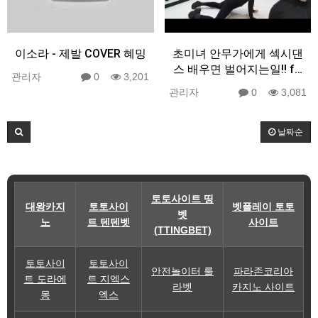
이소라 - 제발 COVER 혜밍
초미녀 안무가에게 섹시댄
스 배우면 벌어지는일!! f…
관리자
0
3,201
관리자
0
3,081
날짜순
토토사이트 띵
대왕카지
토토사이
벳플레이 토토
벳
노
트 텐텐벳
사이트
(TTINGBET)
토토사이
토토사이
안전놀이터 룰
파라존코리아
트 도라에
트 지엑스
라벳
카지노 사이트
몽
엑스