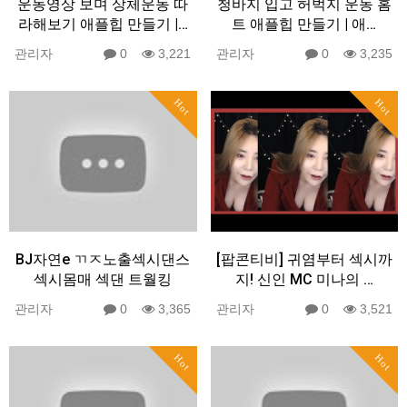
운동영상 보며 상체운동 따
청바지 입고 허벅지 운동 홈
라해보기 애플힙 만들기 |…
트 애플힙 만들기 | 애…
관리자
0
3,221
관리자
0
3,235
Hot
Hot
BJ자연e ㄲㅈ노출섹시댄스
[팝콘티비] 귀염부터 섹시까
섹시몸매 섹댄 트월킹
지! 신인 MC 미나의 …
관리자
0
3,365
관리자
0
3,521
Hot
Hot