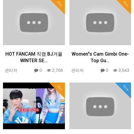
Hot
Hot
HOT FANCAM 직캠 BJ겨울
Women"s Cam Gimbi One-
WINTER SE…
Top Gu…
관리자
0
2,708
관리자
0
3,543
Now
Hot