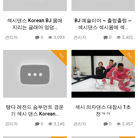
섹시댄스 Korean BJ 몸매
BJ 예술이야 ~ 출렁출렁 ~
지리는 글래머 엉덩…
섹시댄스 섹시몸매 섹…
관리자
0
3,093
관리자
0
3,401
Hot
Hot
탱다 레전드 슴부먼트 경운
섹시 의자댄스 대참사 1초
기 섹시 댄스 Korean…
전ㅋㅋ
관리자
0
3,145
관리자
0
3,457