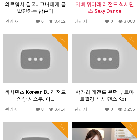
외로워서 결국...그녀에게 급
지삐 위아래 레전드 섹시댄
발진하는 남순이
스 Sexy Dance
관리자
0
3,412
관리자
0
3,008
Hot
Hot
섹시댄스 Korean BJ 레전드
박라희 레전드 육덕 부르마
의상 시스루. 아…
트월킹 섹시 댄스 Kor…
관리자
0
3,414
관리자
0
3,295
Hot
Hot