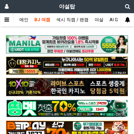
야설탑
메인
BJ 여캠
섹시 직캠 / 팬캠
야설
AI GIRL