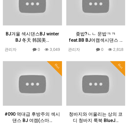
BJ겨울 섹시댄스BJ winter
좆밥?ㄴㄴ 문밥ㅋㅋ
BJ 冬天 韩国美…
feat.BB BJ여캠섹시댄스 …
관리자
0
3,049
관리자
0
2,818
Hot
Hot
#090 역대급 후방주의 섹시
청바지와 어울리는 상의 코
댄스 BJ 여캠(스마…
디 청바지 룩북 BlueJ…