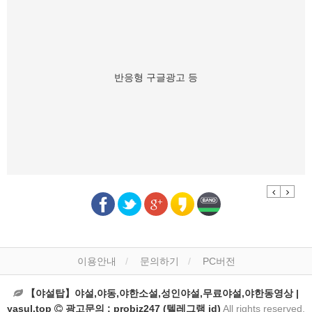
반응형 구글광고 등
Previous
Next
이용안내
문의하기
PC버전
【야설탑】야설,야동,야한소설,성인야설,무료야설,야한동영상 |
yasul.top
광고문의 : probiz247 (텔레그램 id)
All rights reserved.