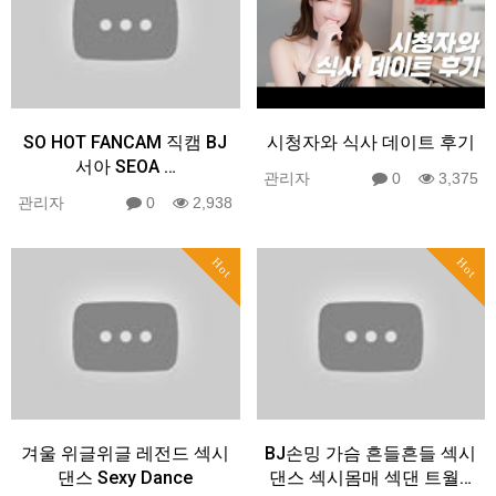
SO HOT FANCAM 직캠 BJ
시청자와 식사 데이트 후기
서아 SEOA ️…
관리자
0
3,375
관리자
0
2,938
Hot
Hot
겨울 위글위글 레전드 섹시
BJ손밍 가슴 흔들흔들 섹시
댄스 Sexy Dance
댄스 섹시몸매 섹댄 트월…