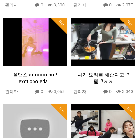
관리자
0
3,390
관리자
0
2,977
Hot
Hot
폴댄스 sooooo hot!
니가 요리를 해준다고..?
exoticpoleda…
뭘..?ㅎㅎ
관리자
0
3,053
관리자
0
3,340
Hot
Hot