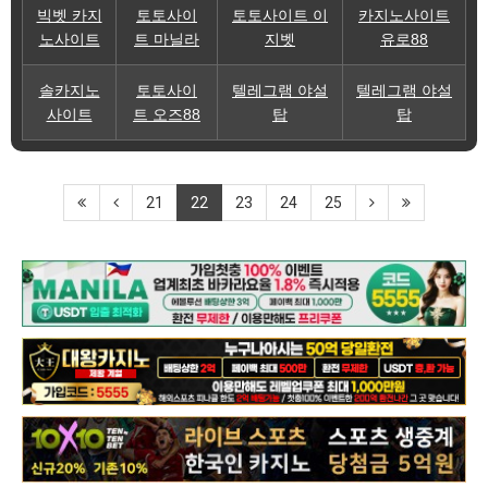
빅벳 카지
토토사이
토토사이트 이
카지노사이트
노사이트
트 마닐라
지벳
유로88
솔카지노
토토사이
텔레그램 야설
텔레그램 야설
사이트
트 오즈88
탑
탑
21
22
23
24
25