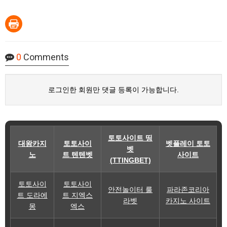
0
Comments
로그인한 회원만 댓글 등록이 가능합니다.
토토사이트 띵
대왕카지
토토사이
벳플레이 토토
벳
노
트 텐텐벳
사이트
(TTINGBET)
토토사이
토토사이
안전놀이터 룰
파라존코리아
트 도라에
트 지엑스
라벳
카지노 사이트
몽
엑스