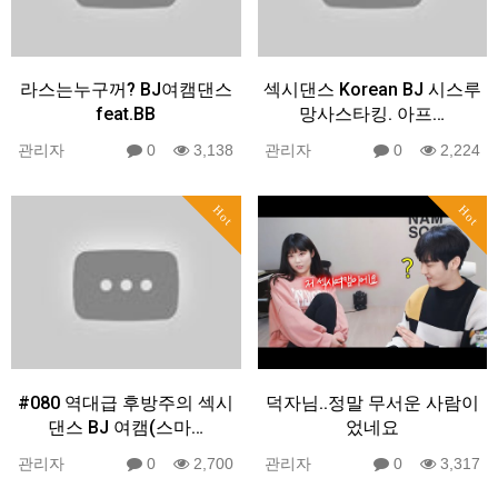
라스는누구꺼? BJ여캠댄스
섹시댄스 Korean BJ 시스루
feat.BB
망사스타킹. 아프…
관리자
0
3,138
관리자
0
2,224
Hot
Hot
#080 역대급 후방주의 섹시
덕자님..정말 무서운 사람이
댄스 BJ 여캠(스마…
었네요
관리자
0
2,700
관리자
0
3,317