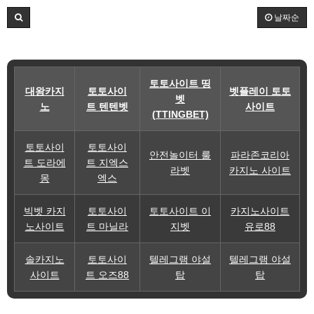
날짜순
토토사이트 띵
대왕카지
토토사이
벳플레이 토토
벳
노
트 텐텐벳
사이트
(TTINGBET)
토토사이
토토사이
안전놀이터 룰
파라존코리아
트 도라에
트 지엑스
라벳
카지노 사이트
몽
엑스
빅벳 카지
토토사이
토토사이트 이
카지노사이트
노사이트
트 마닐라
지벳
유로88
솔카지노
토토사이
텔레그램 야설
텔레그램 야설
사이트
트 오즈88
탑
탑