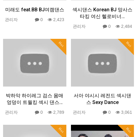
미래도 feat.BB BJ여캠댄스
섹시댄스 Korean BJ 망사스
타킹 여신 헬로비너…
관리자
0
2,423
관리자
0
2,484
Hot
Hot
박하악 하이레그 검스 몸매
서아 야시시 레전드 섹시댄
엉덩이 트월킹 섹시 댄스…
스 Sexy Dance
관리자
0
2,789
관리자
0
3,061
Hot
Hot