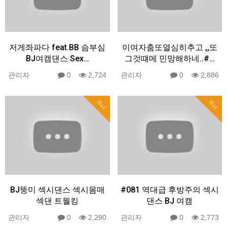
저게좌파다 feat.BB 슴부심
이여자춤또열심히추고 ,,또
BJ여캠댄스 Sex…
그것떄메 민망해하네..#…
관리자
0
2,724
관리자
0
2,886
Hot
Hot
BJ뚱미 섹시댄스 섹시몸매
#081 역대급 후방주의 섹시
섹댄 트월킹
댄스 BJ 여캠
관리자
0
2,290
관리자
0
2,773