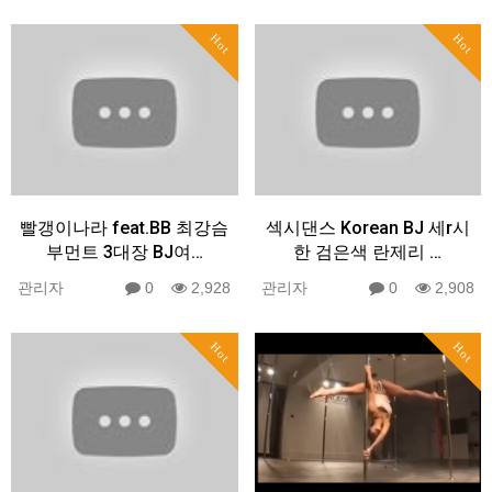
Hot
Hot
빨갱이나라 feat.BB 최강슴
섹시댄스 Korean BJ 세r시
부먼트 3대장 BJ여…
한 검은색 란제리 …
관리자
0
2,928
관리자
0
2,908
Hot
Hot