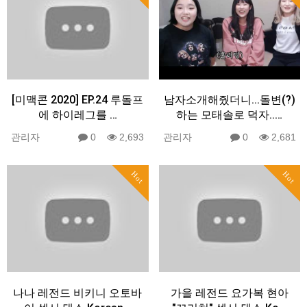
[미맥콘 2020] EP.24 루돌프
남자소개해줬더니...돌변(?)
에 하이레그를 …
하는 모태솔로 덕자..…
관리자
0
2,693
관리자
0
2,681
Hot
Hot
나나 레전드 비키니 오토바
가을 레전드 요가복 현아