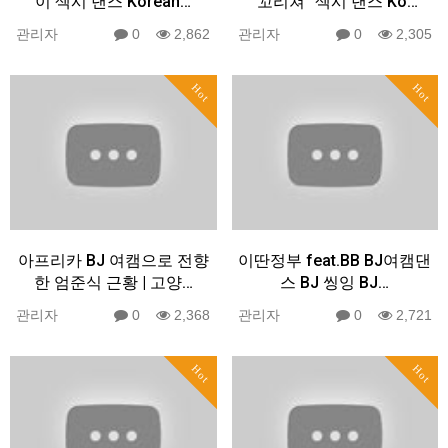
이 섹시 댄스 Korean…
"꼬리쳐" 섹시 댄스 Ko…
관리자
0
2,862
관리자
0
2,305
Hot
Hot
아프리카 BJ 여캠으로 전향
이딴정부 feat.BB BJ여캠댄
한 엄준식 근황 | 고양…
스 BJ 씽잉 BJ…
관리자
0
2,368
관리자
0
2,721
Hot
Hot