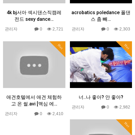
4k bj서아 섹시댄스직캠레
acrobatics poledance 폴댄
전드 sexy dance…
스 춤 빼…
관리자
0
2,721
관리자
0
2,303
Hot
Hot
애견호텔에서 애견 체험하
너..나 좋아? 안 좋아?
고 온 썰.avi [맥심 에…
관리자
0
2,982
관리자
0
2,410
Hot