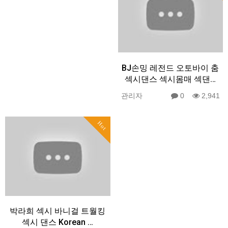
BJ손밍 레전드 오토바이 춤
섹시댄스 섹시몸매 섹댄…
관리자
0
2,941
Hot
박라희 섹시 바니걸 트월킹
섹시 댄스 Korean …