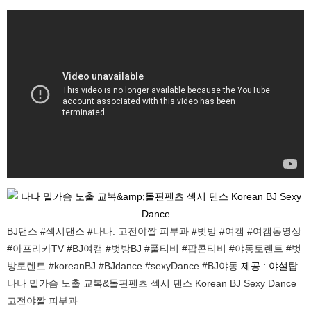
BJ댄스 #섹시댄스 #나나. 고전야짤 피부과 #벗방 #여캠 #여캠동영상
#아프리카TV #BJ여캠 #벗방BJ #풀티비 #팝콘티비 #야동토렌트 #벗
방토렌트 #koreanBJ #BJdance #sexyDance #BJ야동
제공 : 야설탑
나나 밑가슴 노출 교복&돌핀팬츠 섹시 댄스 Korean BJ Sexy Dance
고전야짤 피부과