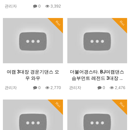
관리자
0
3,392
Hot
Hot
여캠 3대장 경운기댄스 오
더불어갱스타. BJ여캠댄스
우 와우
슴부먼트 레전드 3대장 …
관리자
0
2,770
관리자
0
2,476
Hot
Hot