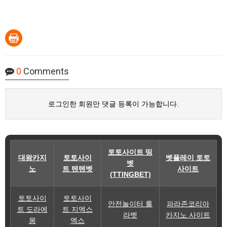
0
Comments
로그인한 회원만 댓글 등록이 가능합니다.
토토사이트 띵
대왕카지
토토사이
벳플레이 토토
벳
노
트 텐텐벳
사이트
(TTINGBET)
토토사이
토토사이
안전놀이터 룰
파라존코리아
트 도라에
트 지엑스
라벳
카지노 사이트
몽
엑스