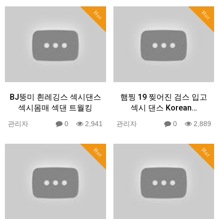
Hot
Hot
BJ뚱미 흰레깅스 섹시댄스
햄찡 19 찢어진 검스 입고
섹시몸매 섹댄 트월킹
섹시 댄스 Korean…
관리자
0
2,941
관리자
0
2,889
Hot
Hot