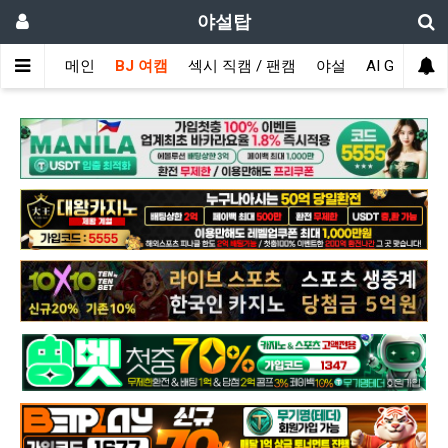
야설탑
메인
BJ 여캠
섹시 직캠 / 팬캠
야설
AI GIRL