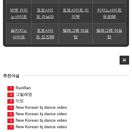
빅벳 카지
토토사이
토토사이트 이
카지노사이트
노사이트
트 마닐라
지벳
유로88
솔카지노
토토사이
텔레그램 야설
텔레그램 야설
사이트
트 오즈88
탑
탑
추천야설
RanRan
1
그릴래영
2
미또
3
New Korean bj dance video
4
New Korean bj dance video
5
New Korean bj dance video
6
New Korean bj dance video
7