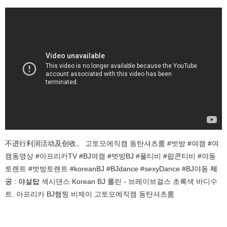
不进行利润活动及创收。 고토모에직캠 동탄셔츠룸 #벗방 #여캠 #여
캠동영상 #아프리카TV #BJ여캠 #벗방BJ #풀티비 #팝콘티비 #야동
토렌트 #벗방토렌트 #koreanBJ #BJdance #sexyDance #BJ야동
제
공 : 야설탑
섹시댄스 Korean BJ 롤린 - 브레이브걸스 초록색 바디수
트. 아프리카 BJ햄찡 비제이 고토모에직캠 동탄셔츠룸