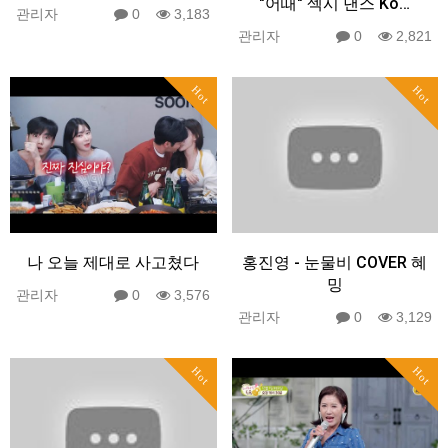
"어때" 섹시 댄스 Ko…
관리자
0
3,183
관리자
0
2,821
Hot
Hot
나 오늘 제대로 사고쳤다
홍진영 - 눈물비 COVER 혜
밍
관리자
0
3,576
관리자
0
3,129
Hot
Hot