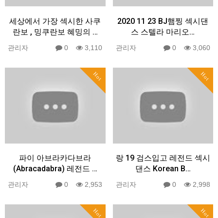
세상에서 가장 섹시한 사쿠
2020 11 23 BJ햄찡 섹시댄
란보 , 밍쿠란보 혜밍의 …
스 스텔라 마리오…
관리자
0
3,110
관리자
0
3,060
Hot
Hot
파이 아브라카다브라
랑 19 검스입고 레전드 섹시
(Abracadabra) 레전드 …
댄스 Korean B…
관리자
0
2,953
관리자
0
2,998
Hot
Hot