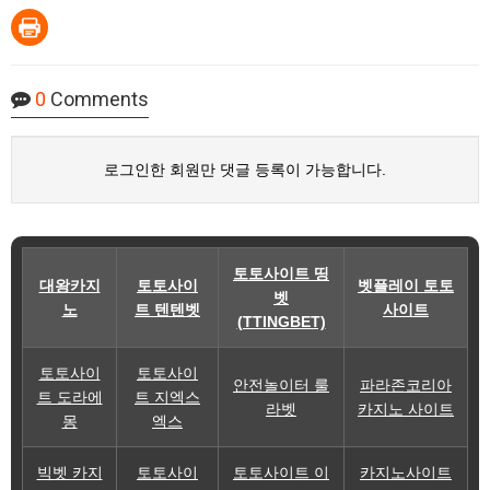
0
Comments
로그인한 회원만 댓글 등록이 가능합니다.
토토사이트 띵
대왕카지
토토사이
벳플레이 토토
벳
노
트 텐텐벳
사이트
(TTINGBET)
토토사이
토토사이
안전놀이터 룰
파라존코리아
트 도라에
트 지엑스
라벳
카지노 사이트
몽
엑스
빅벳 카지
토토사이
토토사이트 이
카지노사이트