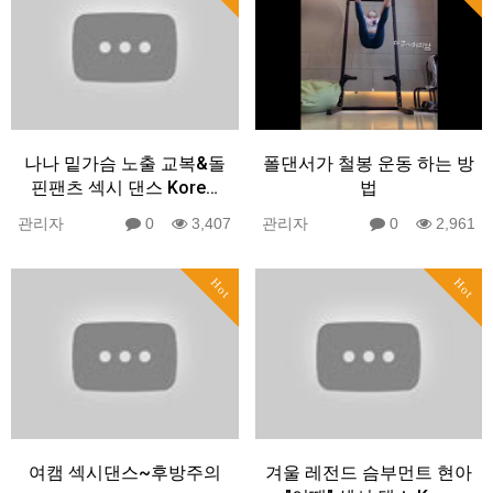
나나 밑가슴 노출 교복&돌
폴댄서가 철봉 운동 하는 방
핀팬츠 섹시 댄스 Kore…
법
관리자
0
3,407
관리자
0
2,961
Hot
Hot
여캠 섹시댄스~후방주의
겨울 레전드 슴부먼트 현아