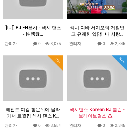
[]IU[] BJ EH은하 - 섹시 댄스
섹시 디바 서지오의 거침없
- 性感舞…
고 유쾌한 입담!_내 사랑…
관리자
0
3,075
관리자
0
2,845
Now
Hot
레전드 여캠 창문위에 올라
섹시댄스 Korean BJ 롤린 -
가서 트월킹 섹시 댄스 K…
브레이브걸스 초…
관리자
0
3,554
관리자
0
2,345