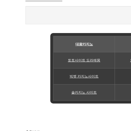
대왕카지노
토토사이트 도라에몽
빅벳 카지노사이트
솔카지노 사이트