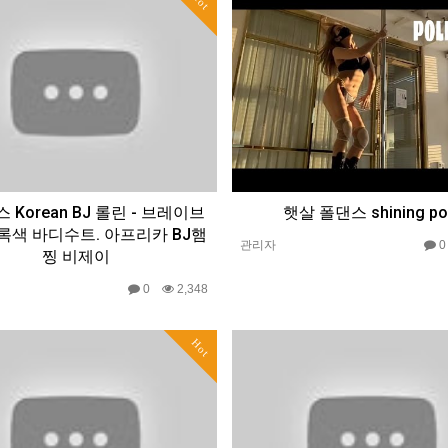
Hot
 Korean BJ 롤린 - 브레이브
햇살 폴댄스 shining po
록색 바디수트. 아프리카 BJ햄
관리자
찡 비제이
0
2,348
Hot