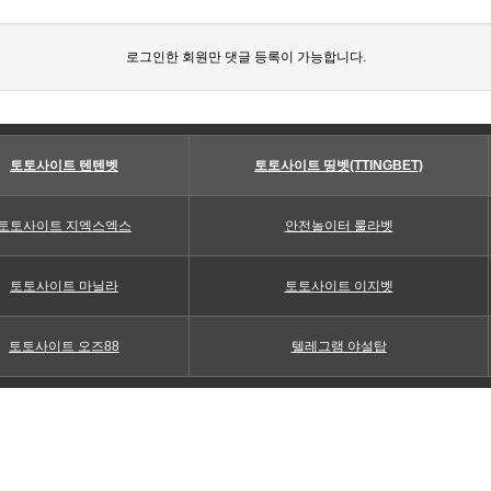
로그인한 회원만 댓글 등록이 가능합니다.
토토사이트 텐텐벳
토토사이트 띵벳(TTINGBET)
토토사이트 지엑스엑스
안전놀이터 룰라벳
토토사이트 마닐라
토토사이트 이지벳
토토사이트 오즈88
텔레그램 야설탑