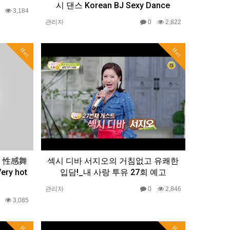
시 댄스 Korean BJ Sexy Dance
0
3,184
관리자
0
2,822
Hot
Hot
 - 性感舞
섹시 디바 서지오의 거침없고 유쾌한
ry hot
입담!_내 사랑 투유 27회 예고
관리자
0
2,846
0
3,085