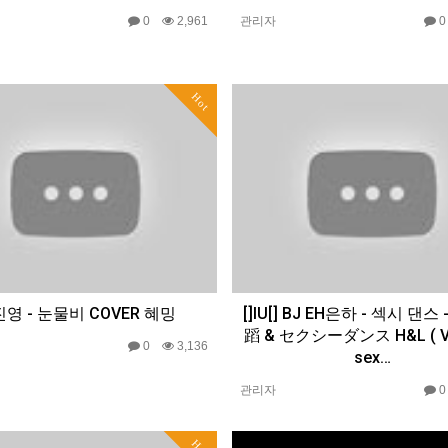
0
2,961
관리자
Hot
영 - 눈물비 COVER 혜밍
[]IU[] BJ EH은하 - 섹시 댄스
蹈 & セクシーダンス H&L ( Ve
0
3,136
sex…
관리자