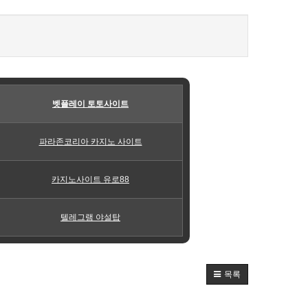
벳플레이 토토사이트
파라존코리아 카지노 사이트
카지노사이트 유로88
텔레그램 야설탑
목록