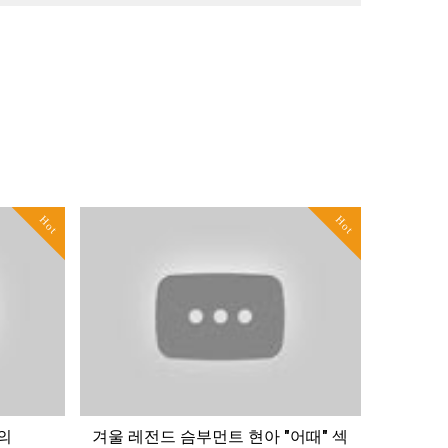
Hot
Hot
의
겨울 레전드 슴부먼트 현아 "어때" 섹