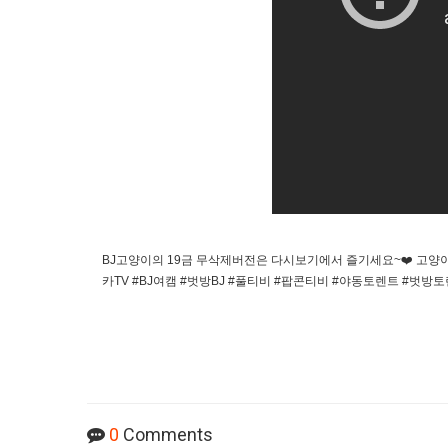
BJ고양이의 19금 무삭제버전은 다시보기에서 즐기세요~❤️ 고양이 사과티비
카TV #BJ여캠 #벗방BJ #풀티비 #팝콘티비 #야동토렌트 #벗방토렌트 #k
0
Comments