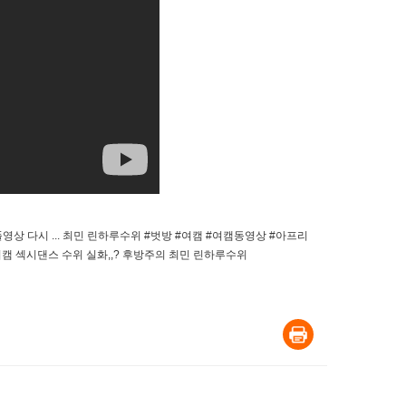
+ 풀영상 다시 ... 최민 린하루수위 #벗방 #여캠 #여캠동영상 #아프리
여캠 섹시댄스 수위 실화,,? 후방주의 최민 린하루수위