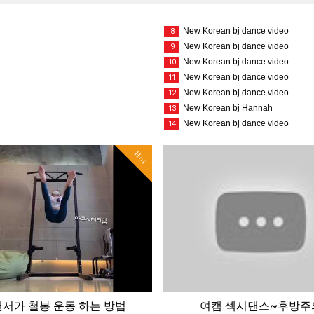
New Korean bj dance video
8
New Korean bj dance video
9
New Korean bj dance video
10
New Korean bj dance video
11
New Korean bj dance video
12
New Korean bj Hannah
13
New Korean bj dance video
14
Hot
서가 철봉 운동 하는 방법
여캠 섹시댄스~후방주