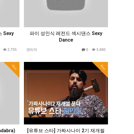
Sexy
파이 성인식 레전드 섹시댄스 Sexy
Dance
0
2,755
관리자
0
3,460
Hot
Hot
abra)
[유튜브 스타] 가짜사나이 2기 재개썰