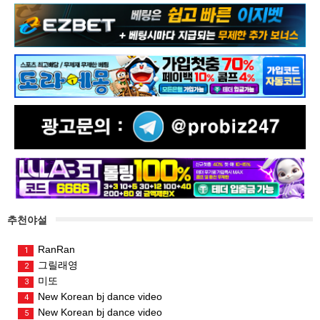
추천야설
RanRan
1
그릴래영
2
미또
3
New Korean bj dance video
4
New Korean bj dance video
5