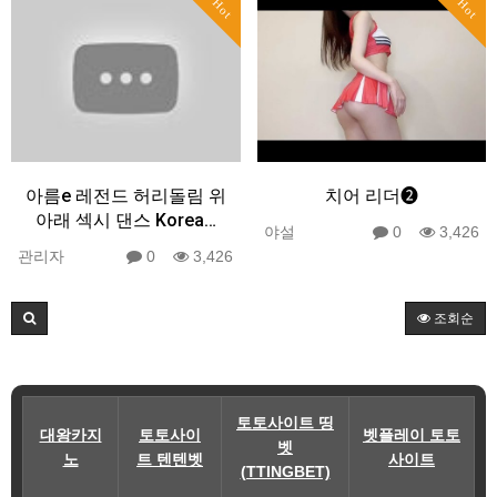
Hot
Hot
아름e 레전드 허리돌림 위
치어 리더❷
아래 섹시 댄스 Korea…
야설
0
3,426
관리자
0
3,426
조회순
토토사이트 띵
대왕카지
토토사이
벳플레이 토토
벳
노
트 텐텐벳
사이트
(TTINGBET)