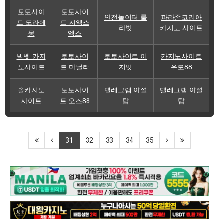
토토사이
토토사이
안전놀이터 룰
파라존코리아
트 도라에
트 지엑스
라벳
카지노 사이트
몽
엑스
빅벳 카지
토토사이
토토사이트 이
카지노사이트
노사이트
트 마닐라
지벳
유로88
솔카지노
토토사이
텔레그램 야설
텔레그램 야설
사이트
트 오즈88
탑
탑
31
32
33
34
35