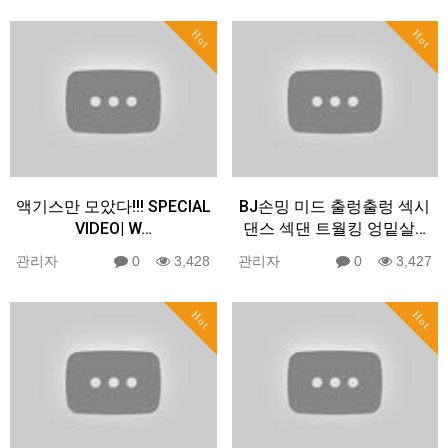
Hot
Hot
액기스만 모았다!!! SPECIAL
BJ손밍 미드 출렁출렁 섹시
VIDEO| W…
댄스 섹댄 트월킹 엉밑살…
관리자
0
3,428
관리자
0
3,427
Hot
Hot