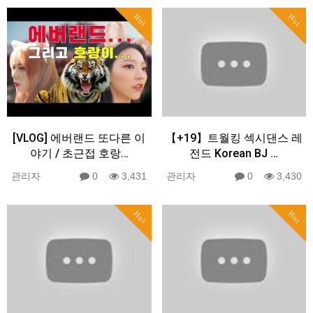
Hot
Hot
[VLOG] 에버랜드 또다른 이
【+19】트월킹 섹시댄스 레
야기 / 초근접 호랑…
전드 Korean BJ …
관리자
0
3,431
관리자
0
3,430
Hot
Hot