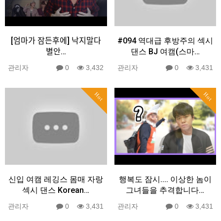
[엄마가 잠든후에] 낙지말다
#094 역대급 후방주의 섹시
별안…
댄스 BJ 여캠(스마…
관리자
0
3,432
관리자
0
3,431
Hot
Hot
신입 여캠 레깅스 몸매 자랑
행복도 잠시.... 이상한 놈이
섹시 댄스 Korean…
그녀들을 추격합니다…
관리자
0
3,431
관리자
0
3,431