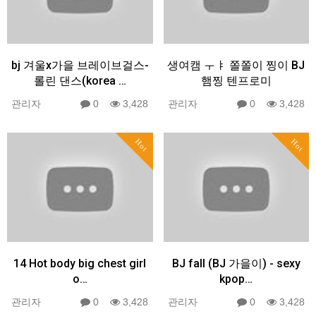
bj 겨울x가을 브레이브걸스-
생여캠 ㅜㅑ 쫄쫄이 찡이 BJ
롤린 댄스(korea …
햄찡 텐프로미
관리자
0
3,428
관리자
0
3,428
Hot
Hot
14 Hot body big chest girl
BJ fall (BJ 가을이) - sexy
o…
kpop…
관리자
0
3,428
관리자
0
3,428