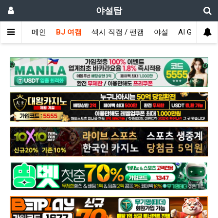
야설탑
메인
BJ 여캠
섹시 직캠 / 팬캠
야설
AI GIRL