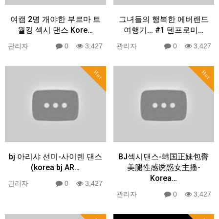
여캠 2명 개야한 부르마 트
그녀들의 행복한 에버랜드
월킹 섹시 댄스 Kore…
여행기... #1 텐프로미…
관리자
0
3,427
관리자
0
3,427
Hot
Hot
bj 아리샤 선미-사이렌 댄스
BJ섹시댄스-韩国正妹包臀
(korea bj AR…
美腿性感诱惑女主播-
Korea…
관리자
0
3,427
관리자
0
3,427