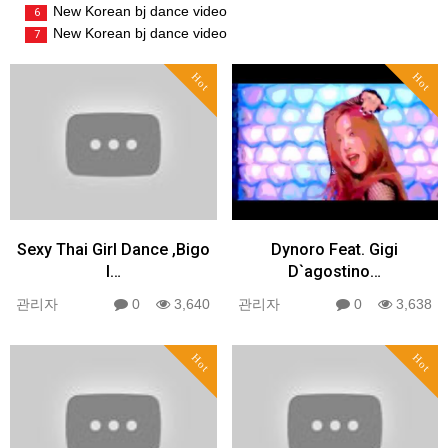
New Korean bj dance video
6
New Korean bj dance video
7
Hot
Hot
Sexy Thai Girl Dance ,Bigo
Dynoro Feat. Gigi
l…
D`agostino…
관리자
0
3,640
관리자
0
3,638
Hot
Hot