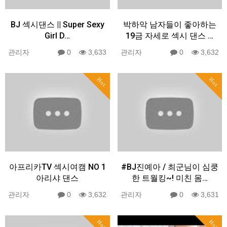
BJ 섹시댄스 || Super Sexy
박하악 남자들이 좋아하는
Girl D…
19금 자세로 섹시 댄스 …
관리자
0
3,633
관리자
0
3,632
Hot
Hot
아프리카TV 섹시여캠 NO 1
#BJ진예아 / 최군님이 심쿵
아리샤 댄스
한 트월킹~! 미친 몸…
관리자
0
3,632
관리자
0
3,631
Hot
Hot