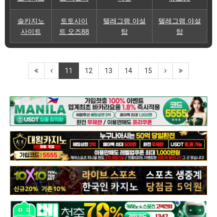
솔카지노
토토사이
텔레그램 야설
텔레그램 야설
사이트
트 오즈88
탑
탑
11
12
13
14
15