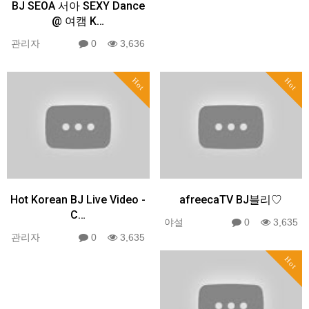
BJ SEOA 서아 SEXY Dance
@ 여캠 K…
관리자
0
3,636
Hot
Hot
Hot Korean BJ Live Video -
afreecaTV BJ블리♡
C…
야설
0
3,635
관리자
0
3,635
Hot