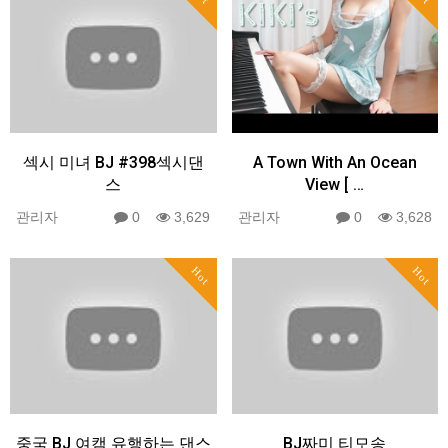
섹시 미녀 BJ #398섹시댄
A Town With An Ocean
스
View [ …
관리자
0
3,629
관리자
0
3,628
Hot
Hot
중국 BJ 여캠 유행하는 댄스
BJ짜미 티모송