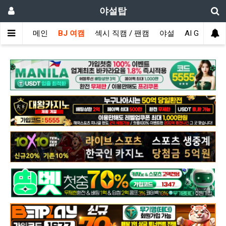
야설탑
메인
BJ 여캠
섹시 직캠 / 팬캠
야설
AI GIRL