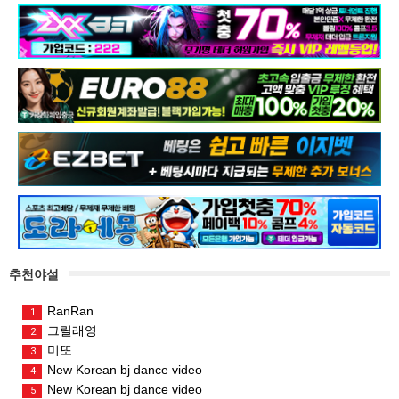
추천야설
RanRan
1
그릴래영
2
미또
3
New Korean bj dance video
4
New Korean bj dance video
5