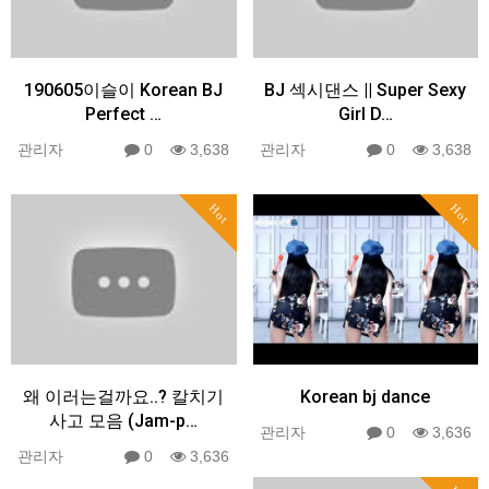
190605이슬이 Korean BJ
BJ 섹시댄스 || Super Sexy
Perfect …
Girl D…
관리자
0
3,638
관리자
0
3,638
Hot
Hot
왜 이러는걸까요..? 칼치기
Korean bj dance
사고 모음 (Jam-p…
관리자
0
3,636
관리자
0
3,636