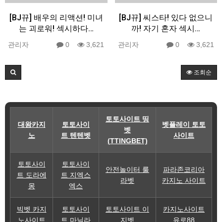
[BJ뀨] 배우의 리액션! 미녀
[BJ뀨] 씨스타! 있다 없으니
는 괴로워! 섹시하다…
까! 자기 혼자 섹시…
관리자
0
3,621
관리자
0
3,621
조회순
토토사이트 띵
대왕카지
토토사이
벳플레이 토토
벳
노
트 텐텐벳
사이트
(TTINGBET)
토토사이
토토사이
안전놀이터 룰
파라존코리아
트 도라에
트 지엑스
라벳
카지노 사이트
몽
엑스
빅벳 카지
토토사이
토토사이트 이
카지노사이트
노사이트
트 마닐라
지벳
유로88