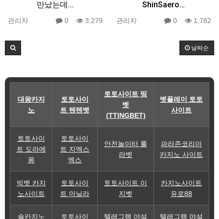
만났는데...
ShinSaero…
관리자
0
3,279
관리자
0
1,782
날짜순
토토사이트 띵
대왕카지
토토사이
벳플레이 토토
벳
노
트 텐텐벳
사이트
(TTINGBET)
토토사이
토토사이
안전놀이터 룰
파라존코리아
트 도라에
트 지엑스
라벳
카지노 사이트
몽
엑스
빅벳 카지
토토사이
토토사이트 이
카지노사이트
노사이트
트 마닐라
지벳
유로88
솔카지노
토토사이
텔레그램 야설
텔레그램 야설