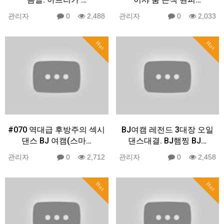
관리자
0
2,488
관리자
0
2,033
Hot
Hot
#070 역대급 후방주의 섹시
BJ여캠 레전드 3대장 오일
댄스 BJ 여캠(스마…
댄스대결. BJ햄찡 BJ…
관리자
0
2,712
관리자
0
2,458
Hot
Hot