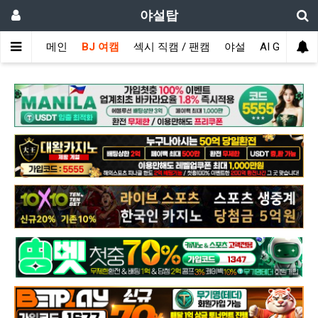
야설탑
메인
BJ 여캠
섹시 직캠 / 팬캠
야설
AI GIRL