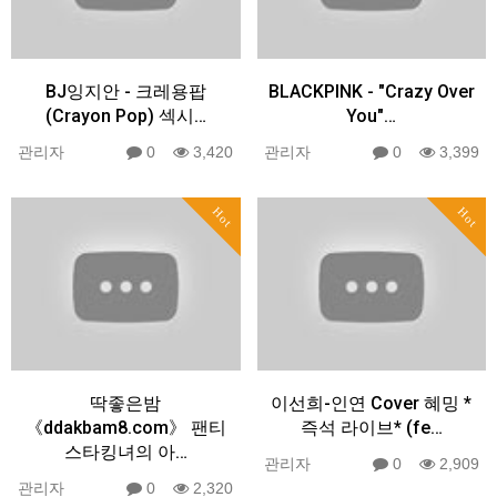
BJ잉지안 - 크레용팝
BLACKPINK - "Crazy Over
(Crayon Pop) 섹시…
You"…
관리자
0
3,420
관리자
0
3,399
Hot
Hot
딱좋은밤
이선희-인연 Cover 혜밍 *
《ddakbam8.com》 팬티
즉석 라이브* (fe…
스타킹녀의 아…
관리자
0
2,909
관리자
0
2,320