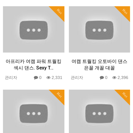
Hot
Hot
아프리카 여캠 파워 트월킹
여캠 트월킹 오토바이 댄스
섹시 댄스. Sexy T…
은꼴 개꼴 대꼴
관리자
0
2,331
관리자
0
2,396
Hot
Hot