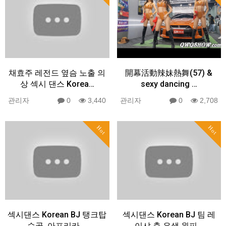
채효주 레전드 옆슴 노출 의
開幕活動辣妹熱舞(57) &
상 섹시 댄스 Korea…
sexy dancing …
관리자
0
3,440
관리자
0
2,708
Hot
Hot
섹시댄스 Korean BJ 탱크탑
섹시댄스 Korean BJ 팀 레
슴골. 아프리카 …
이샤 춤 은색 원피…