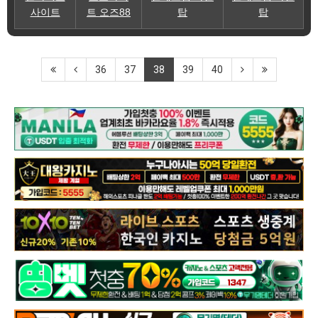
사이트
트 오즈88
탑
탑
36
37
38
39
40