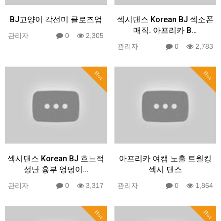
BJ고양이 각선미 클로즈업
섹시댄스 Korean BJ 섹소폰
매직. 아프리카 B…
관리자
0
2,305
관리자
0
2,783
Hot
Hot
섹시댄스 Korean BJ 흐느적
아프리카 여캠 노출 트월킹
성난 흉부 엉덩이…
섹시 댄스
관리자
0
3,317
관리자
0
1,864
Hot
Hot