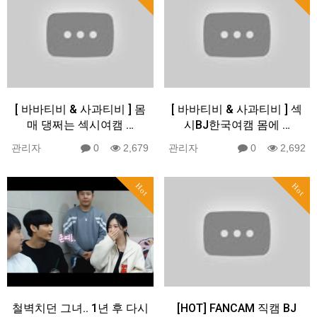
[ 바바티비 & 사과티비 ] 몸
[ 바바티비 & 사과티비 ] 섹
매 댕쩌는 섹시여캠 …
시BJ한국여캠 몸에 …
관리자
0
2,679
관리자
0
2,692
Hot
Hot
철벽치던 그녀.. 1년 후 다시
[HOT] FANCAM 직캠 BJ