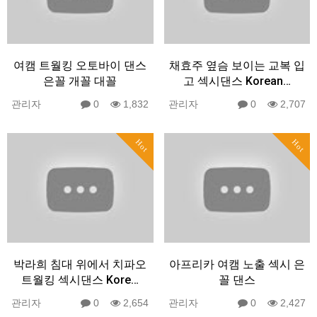
여캠 트월킹 오토바이 댄스
채효주 옆슴 보이는 교복 입
은꼴 개꼴 대꼴
고 섹시댄스 Korean…
관리자
0
1,832
관리자
0
2,707
Hot
Hot
박라희 침대 위에서 치파오
아프리카 여캠 노출 섹시 은
트월킹 섹시댄스 Kore…
꼴 댄스
관리자
0
2,654
관리자
0
2,427