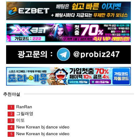
추천야설
RanRan
1
그릴래영
2
미또
3
New Korean bj dance video
4
New Korean bj dance video
5