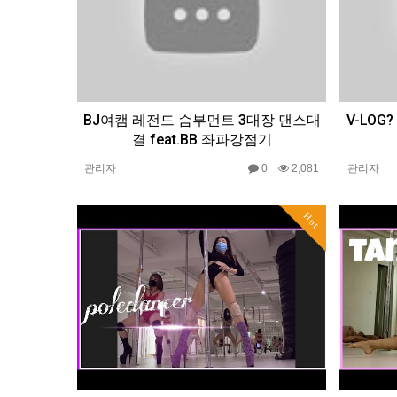
BJ여캠 레전드 슴부먼트 3대장 댄스대
V-LO
결 feat.BB 좌파강점기
관리자
0
2,081
관리자
Hot