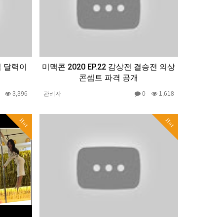
맥심 달력이
미맥콘 2020 EP.22 감상전 결승전 의상
콘셉트 파격 공개
0
3,396
관리자
0
1,618
Hot
Hot