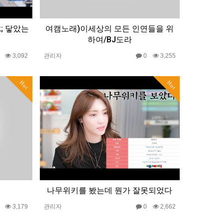
;; 닿았는
여캠노래)이세상의 모든 인연들을 위
하여/BJ도라
0
3,092
관리자
0
3,255
Hot
Hot
나무위키를 봤는데 뭔가 잘못되었다
0
3,179
관리자
0
2,662