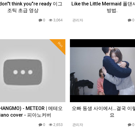
don"t think you"re ready 이그
Like the Little Mermaid 
조틱 초급 영상
방법.
0
3,064
관리자
Hot
HANGMO) - METEOR | 메테오
오빠 동생 사이에서...결국 이
piano cover - 피아노커버
요
0
2,653
관리자