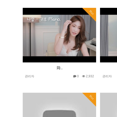
Hot
와..
관리자
0
2,932
관리자
Hot