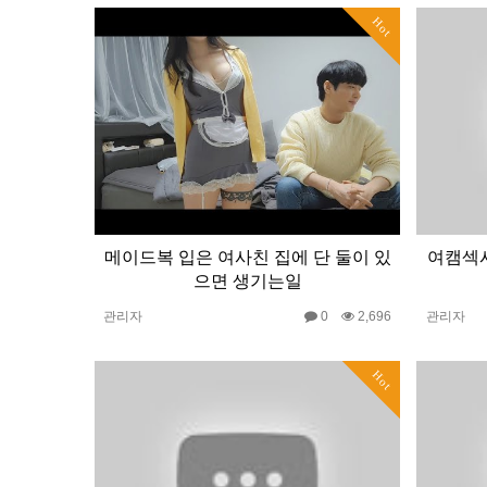
Hot
메이드복 입은 여사친 집에 단 둘이 있
여캠섹시
으면 생기는일
관리자
0
2,696
관리자
Hot