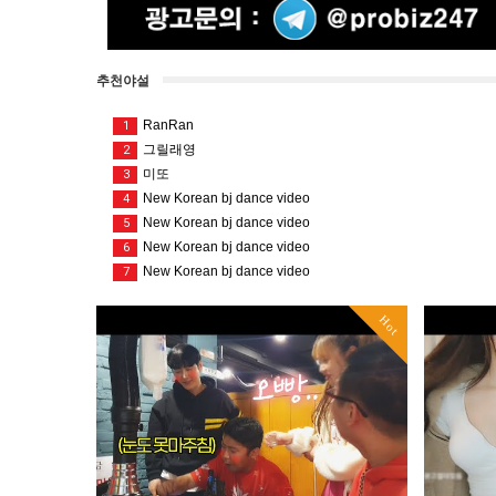
추천야설
RanRan
1
그릴래영
2
미또
3
New Korean bj dance video
4
New Korean bj dance video
5
New Korean bj dance video
6
New Korean bj dance video
7
Hot