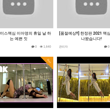
G? 미스맥심 이아영의 휴일 날 하
[품절예상!!] 한정판 2021 
는 예쁜 짓
나왔습니다!
0
1,640
관리자
Hot