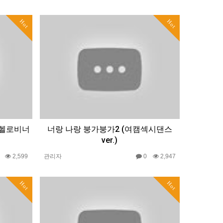
Hot
Hot
스 헬로비너
너랑 나랑 붕가붕가2 (여캠섹시댄스
ver.)
0
2,599
관리자
0
2,947
Hot
Hot