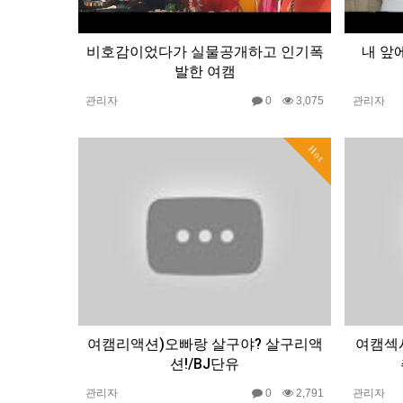
비호감이었다가 실물공개하고 인기폭
내 앞
발한 여캠
관리자
0
3,075
관리자
Hot
여캠리액션)오빠랑 살구야? 살구리액
여캠섹
션!/BJ단유
관리자
0
2,791
관리자