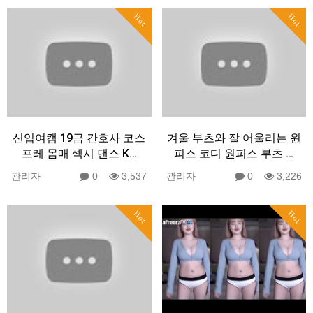
Hot
Hot
신입여캠 19금 간호사 코스
겨울 부츠와 잘 어울리는 원
프레 몸매 섹시 댄스 K…
피스 코디 원피스 부츠 …
관리자
0
3,537
관리자
0
3,226
Hot
Hot