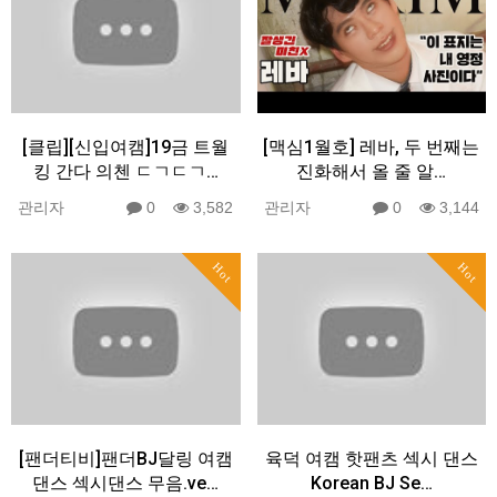
[클립][신입여캠]19금 트월
[맥심1월호] 레바, 두 번째는
킹 간다 의첸 ㄷㄱㄷㄱ…
진화해서 올 줄 알…
관리자
0
3,582
관리자
0
3,144
Hot
Hot
[팬더티비]팬더BJ달링 여캠
육덕 여캠 핫팬츠 섹시 댄스
댄스 섹시댄스 무음.ve…
Korean BJ Se…