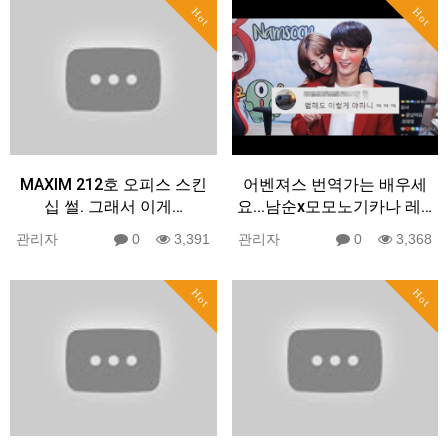
Hot
Hot
MAXIM 212호 오피스 스킨
어벤져스 번역가는 배우세
십 썰. 그래서 이게…
요...남순x모모노기카나 레…
관리자
0
3,391
관리자
0
3,368
Hot
Hot