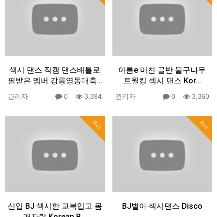
섹시 댄스 직캠 댄스배틀로
아름e 미친 골반 물구나무
필받은 멤버 강릉영동대축…
트월킹 섹시 댄스 Kor…
관리자
0
3,394
관리자
0
3,360
Hot
Hot
신입 BJ 섹시한 교복입고 몸
BJ별아 섹시댄스 Disco
매자랑 Korean B…