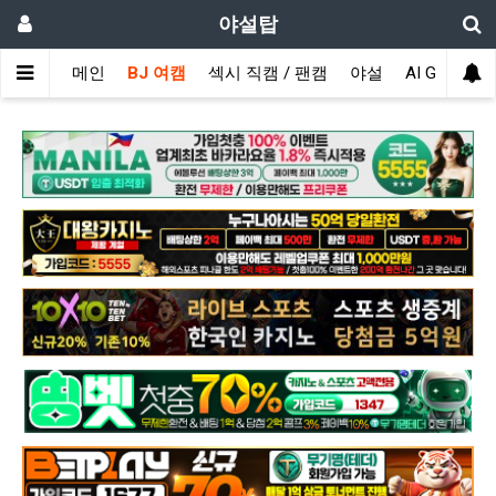
야설탑
메인
BJ 여캠
섹시 직캠 / 팬캠
야설
AI GIRL