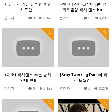
세상에서 가장 깜찍한 혜밍
퀸다미 산타걸 "아나콘다"
사쿠란보
핵트월킹 섹시 댄스 Ko…
관리자
0
3,145
관리자
0
3,297
Hot
Hot
(지호) 섹시댄스 추는 승희
[Sexy Twerking Dance] 섹
안댸걘냬
시 트월킹…
관리자
0
3,123
관리자
0
3,279
Hot
Hot