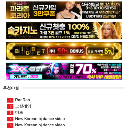
추천야설
RanRan
1
그릴래영
2
미또
3
New Korean bj dance video
4
New Korean bj dance video
5