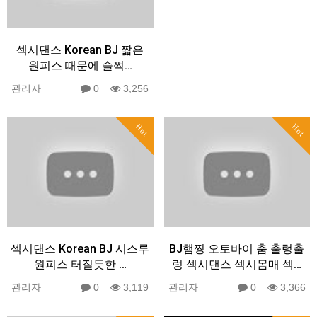
섹시댄스 Korean BJ 짧은
원피스 때문에 슬쩍…
관리자
0
3,256
Hot
Hot
섹시댄스 Korean BJ 시스루
BJ햄찡 오토바이 춤 출렁출
원피스 터질듯한 …
렁 섹시댄스 섹시몸매 섹…
관리자
0
3,119
관리자
0
3,366