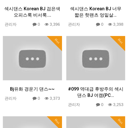
섹시댄스 Korean BJ 검은색
섹시댄스 Korean BJ 너무
오피스룩 비서룩.…
짧은 핫팬츠 엉밑살…
관리자
0
3,396
관리자
0
3,398
Hot
Hot
Bj유화 경운기 댄스~~
#099 역대급 후방주의 섹시
댄스 BJ 여캠(PC…
관리자
0
3,373
관리자
0
3,253
Hot
Hot