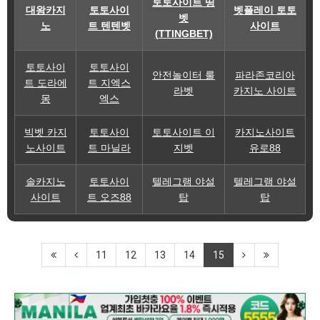
토토사이트 띵
대왕카지
토토사이
벳플레이 토토
벳
노
트 텐텐벳
사이트
(TTINGBET)
토토사이
토토사이
안전놀이터 룰
파라존코리아
트 도라에
트 지엑스
라벳
카지노 사이트
몽
엑스
빅벳 카지
토토사이
토토사이트 이
카지노사이트
노사이트
트 마닐라
지벳
유로88
솔카지노
토토사이
텔레그램 야설
텔레그램 야설
사이트
트 오즈88
탑
탑
11
12
13
14
15