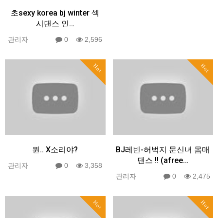
초sexy korea bj winter 섹
시댄스 인…
관리자
0
2,596
Hot
Hot
뭔.. X소리야?
BJ레빈-허벅지 문신녀 몸매
댄스 !! (afree…
관리자
0
3,358
관리자
0
2,475
Hot
Hot