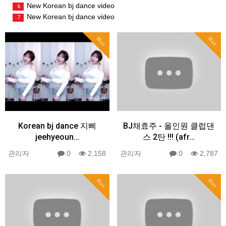
New Korean bj dance video
6
New Korean bj dance video
7
Hot
Hot
Korean bj dance 지삐
BJ채효주 - 올인원 클럽댄
jeehyeoun…
스 2탄 !!! (afr…
관리자
0
2,158
관리자
0
2,787
Hot
Hot