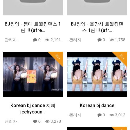
BJ씽잉 - 몸매 트월킹댄스 1
BJ씽잉 - 올망사 트월킹댄
탄 !!! (afre…
스 1탄 !!! (afr…
관리자
0
2,191
관리자
0
1,758
Hot
Hot
Korean bj dance 지삐
Korean bj dance
jeehyeoun…
관리자
0
3,012
관리자
0
3,278