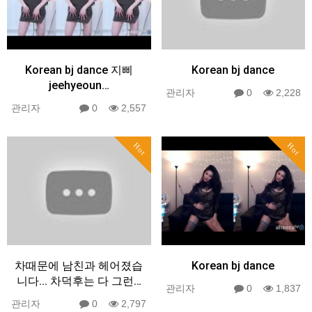
Korean bj dance 지삐
Korean bj dance
jeehyeoun…
관리자
0
2,228
관리자
0
2,557
Hot
Hot
차때문에 남친과 헤어졌습
Korean bj dance
니다... 차덕후는 다 그런…
관리자
0
1,837
관리자
0
2,797