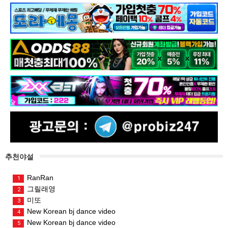
추천야설
RanRan
1
그릴래영
2
미또
3
New Korean bj dance video
4
New Korean bj dance video
5