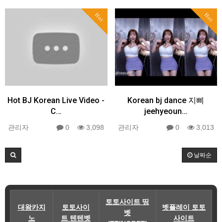
Hot
Hot
Hot BJ Korean Live Video -
Korean bj dance 지삐
C…
jeehyeoun…
관리자
0
3,098
관리자
0
3,013
날짜순
토토사이트 띵
대왕카지
토토사이
벳플레이 토토
벳
노
트 텐텐벳
사이트