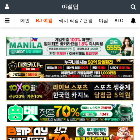
야설탑
메인
BJ 여캠
섹시 직캠 / 팬캠
야설
AI GIRL