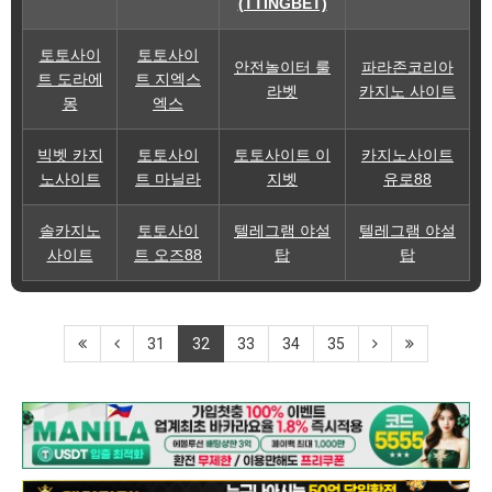
(TTINGBET)
토토사이
토토사이
안전놀이터 룰
파라존코리아
트 도라에
트 지엑스
라벳
카지노 사이트
몽
엑스
빅벳 카지
토토사이
토토사이트 이
카지노사이트
노사이트
트 마닐라
지벳
유로88
솔카지노
토토사이
텔레그램 야설
텔레그램 야설
사이트
트 오즈88
탑
탑
31
32
33
34
35