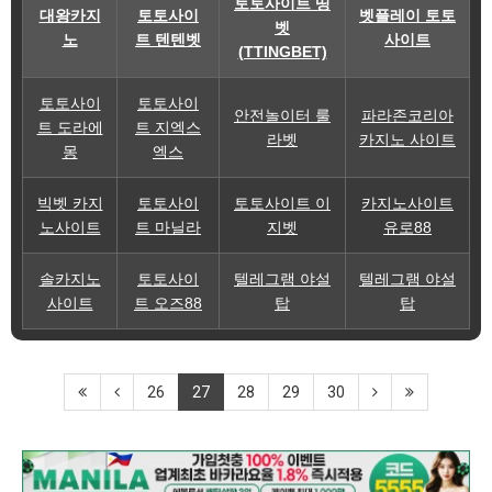
토토사이트 띵
대왕카지
토토사이
벳플레이 토토
벳
노
트 텐텐벳
사이트
(TTINGBET)
토토사이
토토사이
안전놀이터 룰
파라존코리아
트 도라에
트 지엑스
라벳
카지노 사이트
몽
엑스
빅벳 카지
토토사이
토토사이트 이
카지노사이트
노사이트
트 마닐라
지벳
유로88
솔카지노
토토사이
텔레그램 야설
텔레그램 야설
사이트
트 오즈88
탑
탑
26
27
28
29
30