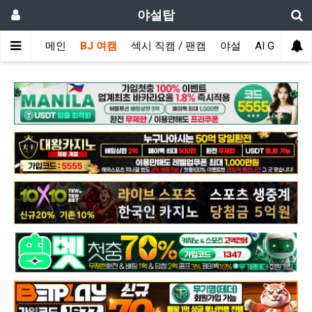
야설탑
메인
BJ 여캠
섹시 직캠 / 팬캠
야설
AI GIRL