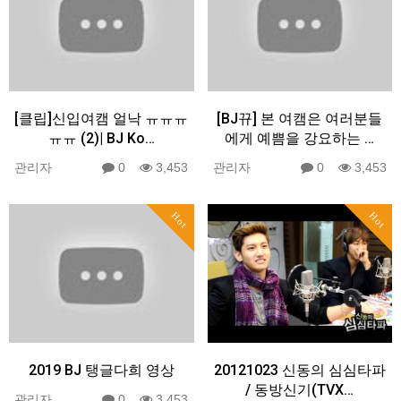
[클립]신입여캠 얼낙 ㅠㅠㅠ
[BJ뀨] 본 여캠은 여러분들
ㅠㅠ (2)| BJ Ko…
에게 예쁨을 강요하는 …
관리자
0
3,453
관리자
0
3,453
Hot
Hot
2019 BJ 탱글다희 영상
20121023 신동의 심심타파
/ 동방신기(TVX…
관리자
0
3,453