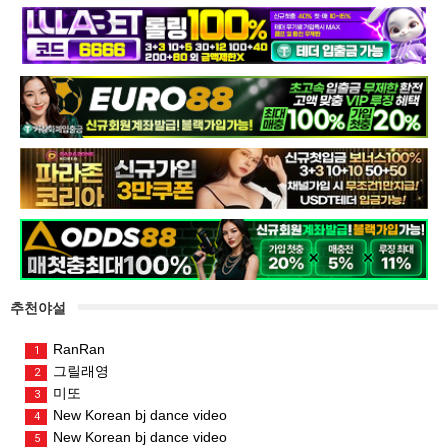
추천야설
RanRan
1
그릴래영
2
미또
3
New Korean bj dance video
4
New Korean bj dance video
5