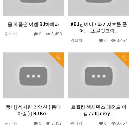
몸매 좋은 여캠 BJ하예라
#BJ진예아 / 와이셔츠를 풀
어......초콜릿크림…
관리자
0
3,458
관리자
0
3,457
Hot
Hot
뚱미] 섹시한 리액션 ( 몸매
트월킹 섹시댄스 레전드 여
자랑 ) | BJ Ko…
캠 / / bj sexy …
관리자
0
3,457
관리자
0
3,457