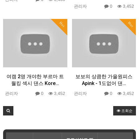
관리자
0
3,452
Hot
Hot
여캠 2명 개야한 부르마 트
보보의 상큼한 가을원피스
월킹 섹시 댄스 Kore…
Apink - 1도없어 댄…
관리자
0
3,452
관리자
0
3,452
조회순