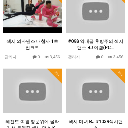
섹시 의자댄스 대참사 1초
#098 역대급 후방주의 섹시
전ㅋㅋ
댄스 BJ 여캠(PC…
관리자
0
3,456
관리자
0
3,456
Hot
Hot
레전드 여캠 창문위에 올라
섹시 미녀 BJ #1039섹시댄
가서 트월킹 섹시 댄스 K…
스