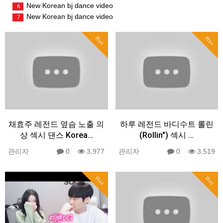
New Korean bj dance video
6
New Korean bj dance video
7
Hot
Hot
채효주 레전드 옆슴 노출 의
하루 레전드 바디수트 롤린
상 섹시 댄스 Korea…
(Rollin") 섹시 …
관리자
0
3,977
관리자
0
3,519
Hot
Hot