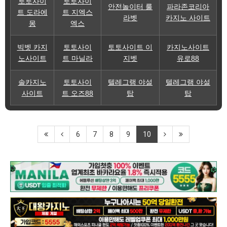
토토사이
토토사이
안전놀이터 룰
파라존코리아
트 도라에
트 지엑스
라벳
카지노 사이트
몽
엑스
빅벳 카지
토토사이
토토사이트 이
카지노사이트
노사이트
트 마닐라
지벳
유로88
솔카지노
토토사이
텔레그램 야설
텔레그램 야설
사이트
트 오즈88
탑
탑
6
7
8
9
10