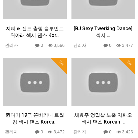
지삐 레전드 출렁 슴부먼트
[BJ Sexy Twerking Dance]
위아래 섹시 댄스 Kor…
섹시 …
관리자
0
3,566
관리자
0
3,477
Hot
Hot
퀸다미 19금 끈비키니 트월
채효주 엉밑살 노출 치파오
킹 섹시 댄스 Korea…
섹시 댄스 Korean …
관리자
0
3,472
관리자
0
3,426