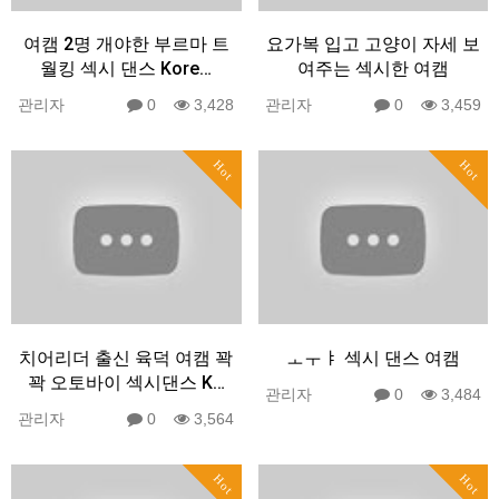
여캠 2명 개야한 부르마 트
요가복 입고 고양이 자세 보
월킹 섹시 댄스 Kore…
여주는 섹시한 여캠
관리자
0
3,428
관리자
0
3,459
Hot
Hot
치어리더 출신 육덕 여캠 꽉
ㅗㅜㅑ 섹시 댄스 여캠
꽉 오토바이 섹시댄스 K…
관리자
0
3,484
관리자
0
3,564
Hot
Hot