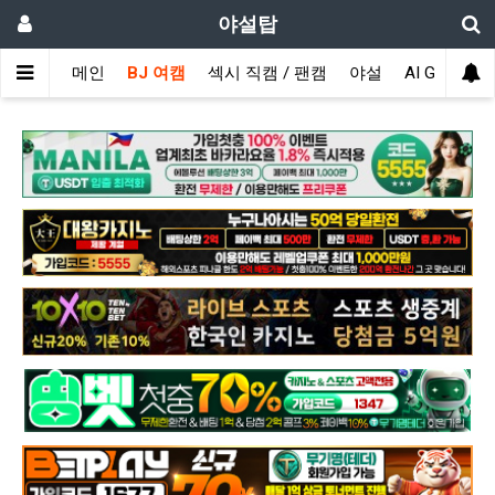
야설탑
메인
BJ 여캠
섹시 직캠 / 팬캠
야설
AI GIRL