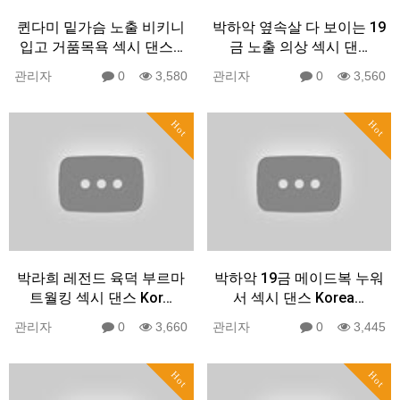
퀸다미 밑가슴 노출 비키니
박하악 옆속살 다 보이는 19
입고 거품목욕 섹시 댄스…
금 노출 의상 섹시 댄…
관리자
0
3,580
관리자
0
3,560
Hot
Hot
박라희 레전드 육덕 부르마
박하악 19금 메이드복 누워
트월킹 섹시 댄스 Kor…
서 섹시 댄스 Korea…
관리자
0
3,660
관리자
0
3,445
Hot
Hot