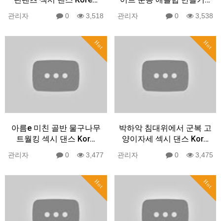
관리자
0
3,518
관리자
0
3,538
Hot
Hot
아름e 미친 골반 물구나무
박하악 침대위에서 군복 고
트월킹 섹시 댄스 Kor…
양이자세 섹시 댄스 Kor…
관리자
0
3,477
관리자
0
3,475
Hot
Hot