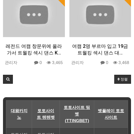
레전드 여캠 창문위에 올라
여캠 2명 부르마 입고 19금
가서 트월킹 섹시 댄스 K…
트월킹 섹시 댄스 대…
관리자
0
3,465
관리자
0
3,468
정렬
토토사이트 띵
대왕카지
토토사이
벳플레이 토토
벳
노
트 텐텐벳
사이트
(TTINGBET)