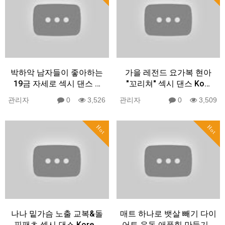
박하악 남자들이 좋아하는
가을 레전드 요가복 현아
19금 자세로 섹시 댄스 …
"꼬리쳐" 섹시 댄스 Ko…
관리자
0
3,526
관리자
0
3,509
Hot
Hot
나나 밑가슴 노출 교복&돌
매트 하나로 뱃살 빼기 다이
핀팬츠 섹시 댄스 Kore…
어트 운동 애플힙 만들기…