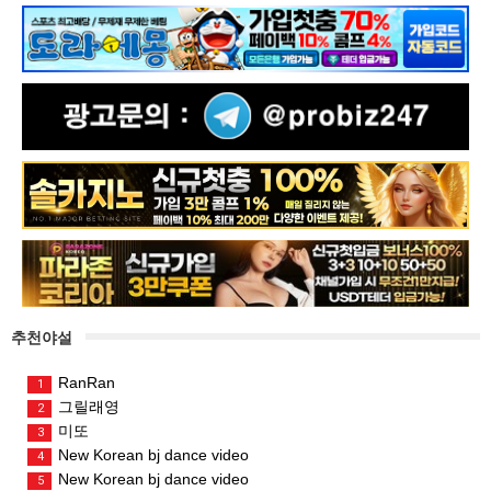
추천야설
RanRan
1
그릴래영
2
미또
3
New Korean bj dance video
4
New Korean bj dance video
5