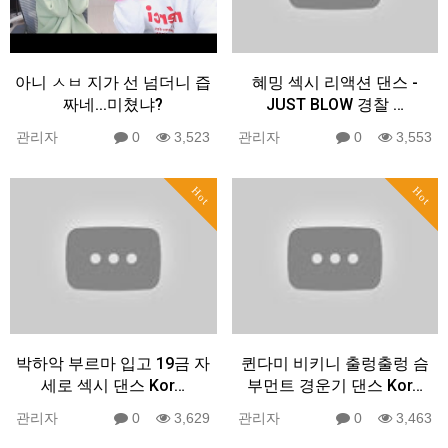
아니 ㅅㅂ 지가 선 넘더니 즙
혜밍 섹시 리액션 댄스 -
짜네...미쳤냐?
JUST BLOW 경찰 …
관리자
0
3,523
관리자
0
3,553
Hot
Hot
박하악 부르마 입고 19금 자
퀸다미 비키니 출렁출렁 슴
세로 섹시 댄스 Kor…
부먼트 경운기 댄스 Kor…
관리자
0
3,629
관리자
0
3,463