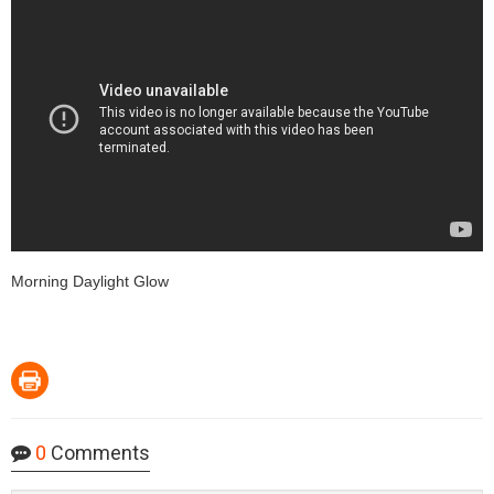
Morning Daylight Glow
0
Comments