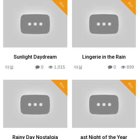
Hot
Hot
Sunlight Daydream
Lingerie in the Rain
야설
0
1,015
야설
0
899
Hot
Hot
Rainy Day Nostalgia
ast Night of the Year