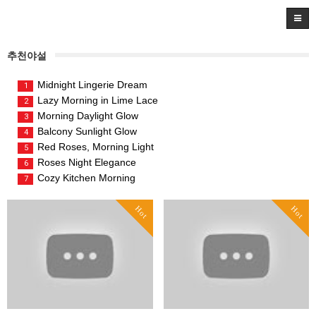
추천야설
Midnight Lingerie Dream
1
Lazy Morning in Lime Lace
2
Morning Daylight Glow
3
Balcony Sunlight Glow
4
Red Roses, Morning Light
5
Roses Night Elegance
6
Cozy Kitchen Morning
7
Hot
Hot