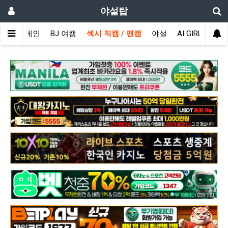
야설탑
메인
BJ 여캠
섹시 직캠 / 팬캠
야설
AI GIRL