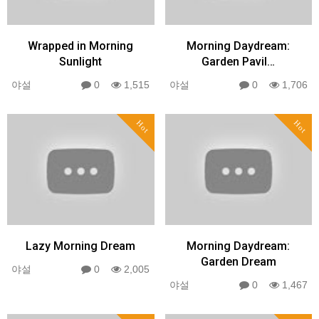
Wrapped in Morning
Morning Daydream:
Sunlight
Garden Pavil…
야설
0
1,515
야설
0
1,706
Hot
Hot
Lazy Morning Dream
Morning Daydream:
Garden Dream
야설
0
2,005
야설
0
1,467