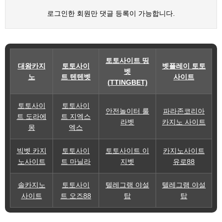
로그인한 회원만 댓글 등록이 가능합니다.
토토사이트 띵
대왕카지
토토사이
벳플레이 토토
벳
노
트 텐텐벳
사이트
(TTINGBET)
토토사이
토토사이
안전놀이터 룰
파라존코리아
트 도라에
트 지엑스
라벳
카지노 사이트
몽
엑스
빅벳 카지
토토사이
토토사이트 이
카지노사이트
노사이트
트 마닐라
지벳
유로88
솔카지노
토토사이
텔레그램 야설
텔레그램 야설
사이트
트 오즈88
탑
탑