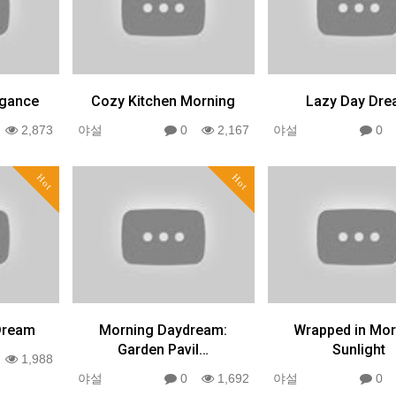
egance
Cozy Kitchen Morning
Lazy Day Dr
0
2,873
야설
0
2,167
야설
Hot
Hot
Dream
Morning Daydream:
Wrapped in Mor
Garden Pavil…
Sunlight
0
1,988
야설
0
1,692
야설