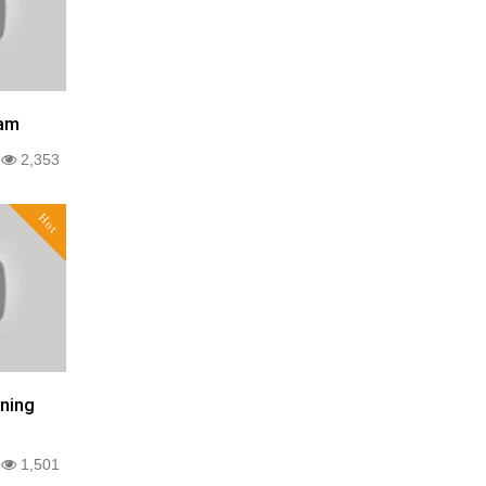
eam
0
2,353
Hot
ning
0
1,501