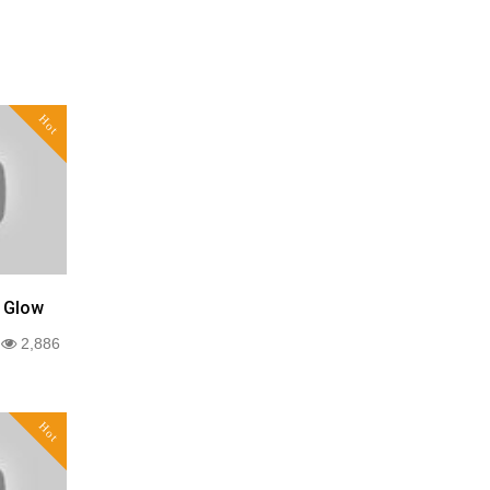
Hot
t Glow
0
2,886
Hot