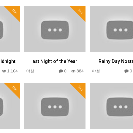
Hot
Hot
idnight
ast Night of the Year
Rainy Day Nost
0
1,164
야설
0
884
야설
Hot
Hot