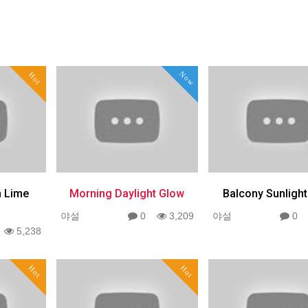
Now
Hot
n Lime
Morning Daylight Glow
Balcony Sunligh
야설
0
3,209
야설
0
5,238
Hot
Hot