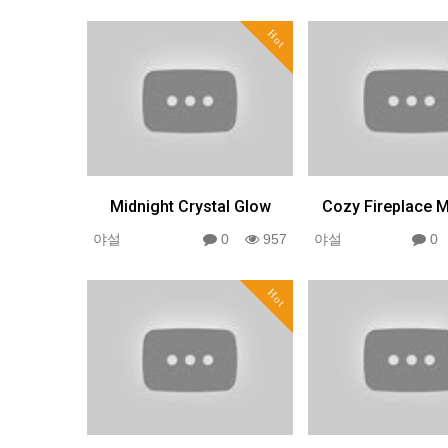
Hot
Midnight Crystal Glow
Cozy Fireplace M
야설
0
957
야설
Hot