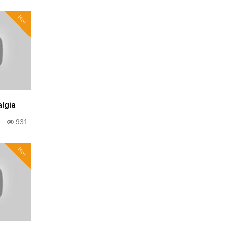
Hot
algia
0
931
Hot