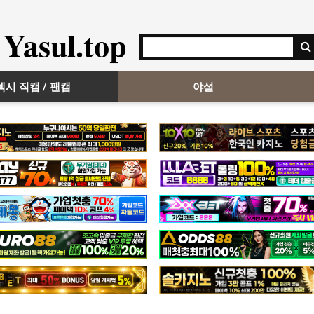
Yasul.top
섹시 직캠 / 팬캠
야설