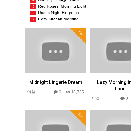
4
Red Roses, Morning Light
5
Roses Night Elegance
6
Cozy Kitchen Morning
7
Hot
Midnight Lingerie Dream
Lazy Morning i
Lace
야설
0
13,755
야설
Hot