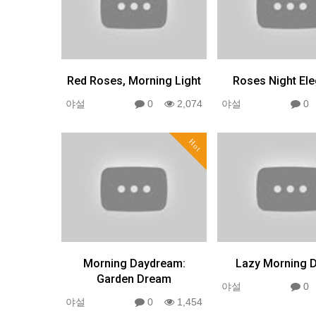
Red Roses, Morning Light
Roses Night El
야설
0
2,074
야설
Hot
Morning Daydream:
Lazy Morning 
Garden Dream
야설
야설
0
1,454