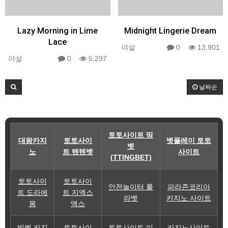
Lazy Morning in Lime
Midnight Lingerie Dream
Lace
야설
0
13,901
야설
0
5,297
날짜순
토토사이트 띵
대왕카지
토토사이
벳플레이 토토
벳
노
트 텐텐벳
사이트
(TTINGBET)
토토사이
토토사이
안전놀이터 룰
파라존코리아
트 도라에
트 지엑스
라벳
카지노 사이트
몽
엑스
빅벳 카지
토토사이
토토사이트 이
카지노사이트