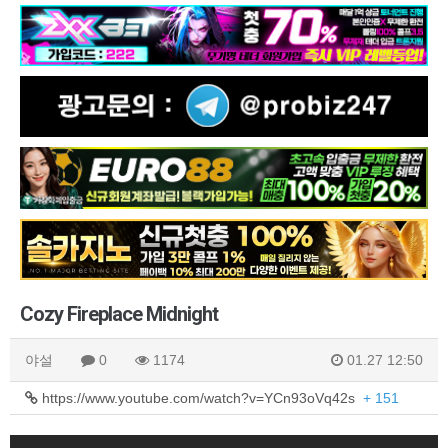
Cozy Fireplace Midnight
야설
0
1174
01.27 12:50
https://www.youtube.com/watch?v=YCn93oVq42s
+ 151