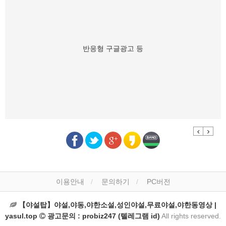
반응형 구글광고 등
Previous
Next
이용안내
문의하기
PC버전
【야설탑】야설,야동,야한소설,성인야설,무료야설,야한동영상 |
yasul.top
광고문의 : probiz247 (텔레그램 id)
All rights reserved.