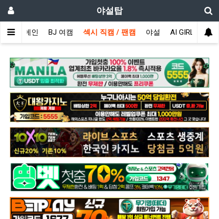
야설탑
메인
BJ 여캠
섹시 직캠 / 팬캠
야설
AI GIRL