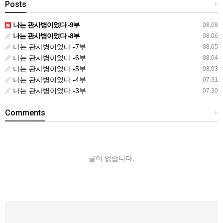
Posts
+
나는 관사병이었다 -9부
08.08
나는 관사병이었다 -8부
08.06
나는 관사병이었다 -7부
08.05
나는 관사병이었다 -6부
08.04
나는 관사병이었다 -5부
08.03
나는 관사병이었다 -4부
07.31
나는 관사병이었다 -3부
07.30
Comments
+
글이 없습니다.