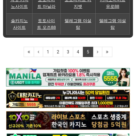
노사이트
트 마닐라
지벳
유로88
솔카지노
토토사이
텔레그램 야설
텔레그램 야설
사이트
트 오즈88
탑
탑
1
2
3
4
5