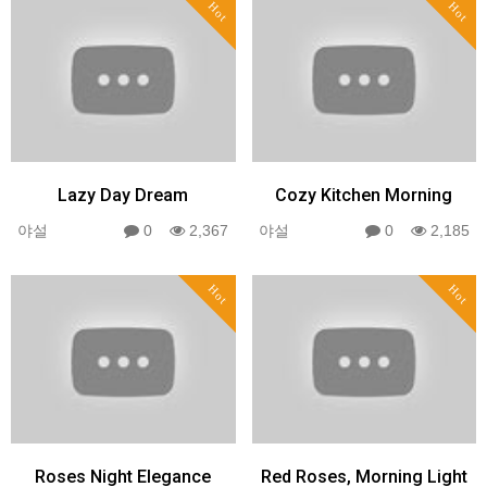
Hot
Hot
Lazy Day Dream
Cozy Kitchen Morning
야설
0
2,367
야설
0
2,185
Hot
Hot
Roses Night Elegance
Red Roses, Morning Light