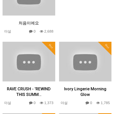
처음이에요
야설
0
2,688
Hot
Hot
RAVE CRUSH - 'REWIND
Ivory Lingerie Morning
THIS SUMM…
Glow
야설
0
1,373
야설
0
1,785